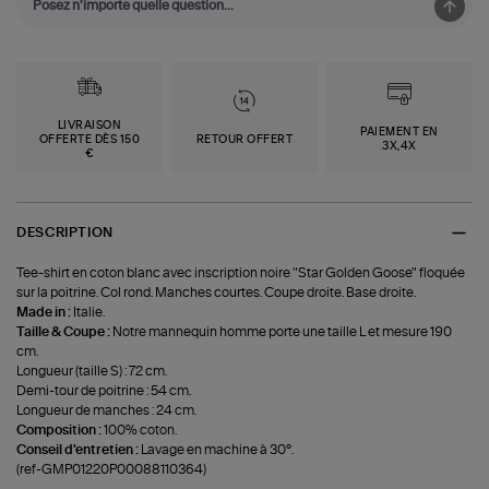
LIVRAISON
PAIEMENT EN
OFFERTE DÈS 150
RETOUR OFFERT
3X,4X
€
DESCRIPTION
Tee-shirt en coton blanc avec inscription noire "Star Golden Goose" floquée
sur la poitrine. Col rond. Manches courtes. Coupe droite. Base droite.
Made in :
Italie.
Taille & Coupe :
Notre mannequin homme porte une taille L et mesure 190
cm.
Longueur (taille S) : 72 cm.
Demi-tour de poitrine : 54 cm.
Longueur de manches : 24 cm.
Composition :
100% coton.
Conseil d'entretien :
Lavage en machine à 30°.
(ref-GMP01220P00088110364)