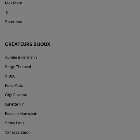
Max Mara
&
Sportmax
CRÉATEURS BIJOUX
Aurélie Bidermann
Serge Thoraval
d1928
Feidt Paris
Gigi Clozeau
Ginette NY
Pascale Monvoisin
Stone Paris
Vanessa Baroni