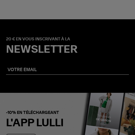
20 € EN VOUS INSCRIVANT À LA
NEWSLETTER
-10% EN TÉLÉCHARGEANT
L'APP LULLI