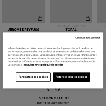
NOUVELLE COLLECTION
N
JEROME DREYFUSS
TORAL
Sac Bobi S Cuir Lamé
Mocassins Killian Sport
Champagne
Mousse
480,00 €
189,00 €
Continuer sans accepter
lulli-sur-la-toile.com utilise des cookies et technologies similaires à des fins de
performance, personnalisation, publicité et analyses, en collaboration avec des
partenaires tels que Google. Vous pouvez configurer vos choix via « Paramétrer »,
accepter l’ensemble des cookies (« J’accepte ») ou refuser ceux non strictement
nécessaires (« Continuer sans accepter »). Pour en savoir plus sur l’utilisation de
vos données,
consulter notre politique de cookies
Paramètres des cookies
Autoriser tous les cookies
LIVRAISON GRATUITE
à partir de 150 € d'achat*