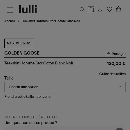
Aller au contenu principal
Accueil
Tee-shirt Homme Star Coton Blanc Noir
MADE IN EUROPE
GOLDEN GOOSE
Partager
Tee-
Tee-shirt Homme Star Coton Blanc Noir
120,00 €
shirt
Homme
Guide des tailles
Star
Taille
Coton
Blanc
Noir
Prendre votre taille habituelle.
VOTRE CONSEILLÈRE LULLI
Une question sur ce produit ?