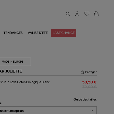
TENDANCES
VALISE D'ÉTÉ
LAST CHANCE
MADE IN EUROPE
AR JULIETTE
Partager
-
shirt In Love Coton Biologique Blanc
50,50 €
rt
72,00 €
ve
ton
logique
Guide des tailles
le
nc