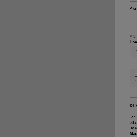
Pren
VOT
Une
DE
Tee-
othe
Base
Made