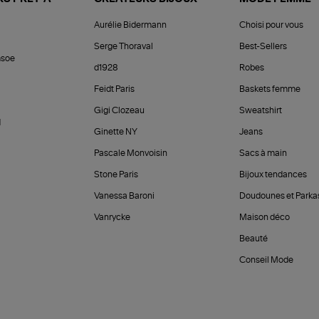
Aurélie Bidermann
Choisi pour vous
Serge Thoraval
Best-Sellers
soe
d1928
Robes
Feidt Paris
Baskets femme
Gigi Clozeau
Sweatshirt
d
Ginette NY
Jeans
Pascale Monvoisin
Sacs à main
Stone Paris
Bijoux tendances
Vanessa Baroni
Doudounes et Parka
Vanrycke
Maison déco
Beauté
Conseil Mode