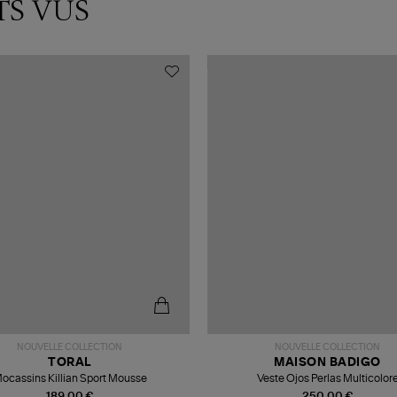
TS VUS
NOUVELLE COLLECTION
NOUVELLE COLLECTION
TORAL
MAISON BADIGO
ocassins Killian Sport Mousse
Veste Ojos Perlas Multicolor
189,00 €
250,00 €