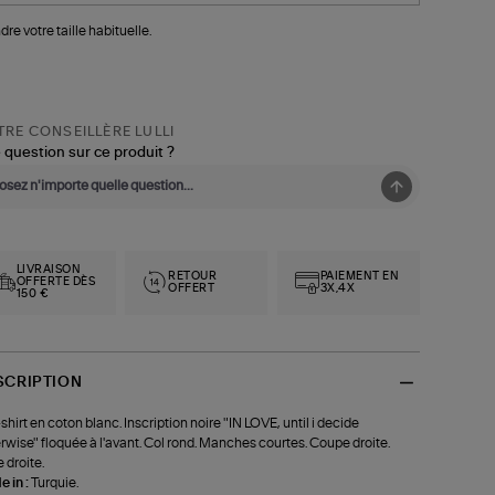
dre votre taille habituelle.
RE CONSEILLÈRE LULLI
 question sur ce produit ?
LIVRAISON
RETOUR
PAIEMENT EN
OFFERTE DÈS
OFFERT
3X,4X
150 €
SCRIPTION
shirt en coton blanc. Inscription noire "IN LOVE, until i decide
rwise" floquée à l'avant. Col rond. Manches courtes. Coupe droite.
 droite.
 in :
Turquie.