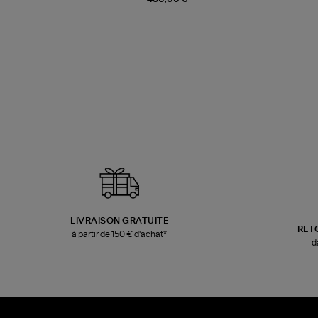
LIVRAISON GRATUITE
RET
à partir de 150 € d'achat*
d