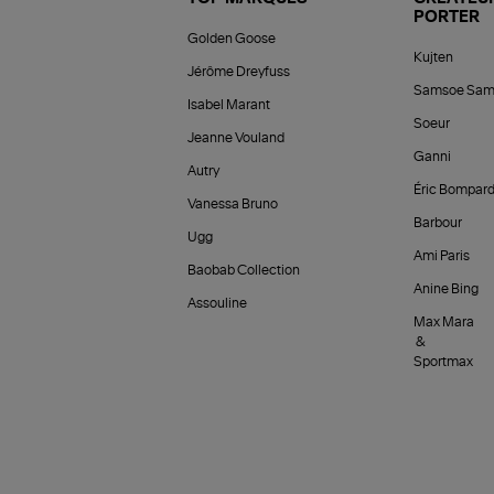
PORTER
Golden Goose
Kujten
Jérôme Dreyfuss
Samsoe Sam
Isabel Marant
Soeur
Jeanne Vouland
Ganni
Autry
Éric Bompar
Vanessa Bruno
Barbour
Ugg
Ami Paris
Baobab Collection
Anine Bing
Assouline
Max Mara
&
Sportmax