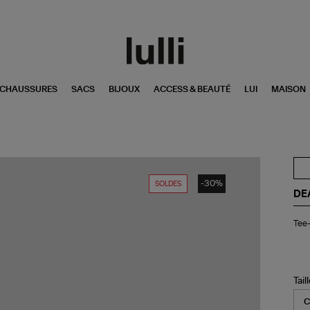
CHAUSSURES
SACS
BIJOUX
ACCESS & BEAUTÉ
LUI
MAISON
-30%
SOLDES
DE
Tee
Tee-
shi
In
Lo
Co
Bio
Tail
Bla