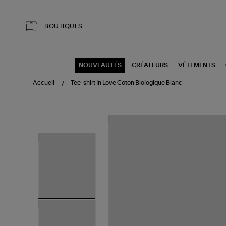
Aller au contenu principal
BOUTIQUES
NOUVEAUTÉS
CRÉATEURS
VÊTEMENTS
Accueil
Tee-shirt In Love Coton Biologique Blanc