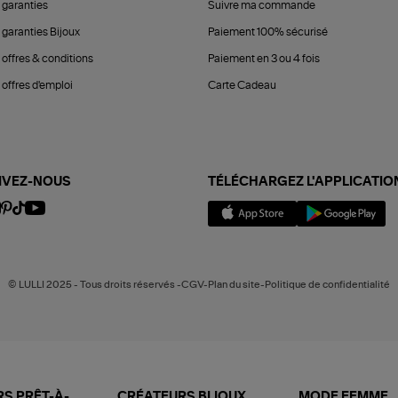
 garanties
Suivre ma commande
 garanties Bijoux
Paiement 100% sécurisé
 offres & conditions
Paiement en 3 ou 4 fois
offres d'emploi
Carte Cadeau
IVEZ-NOUS
TÉLÉCHARGEZ L'APPLICATIO
© LULLI 2025 - Tous droits réservés -CGV-Plan du site-Politique de confidentialité
S PRÊT-À-
CRÉATEURS BIJOUX
MODE FEMME