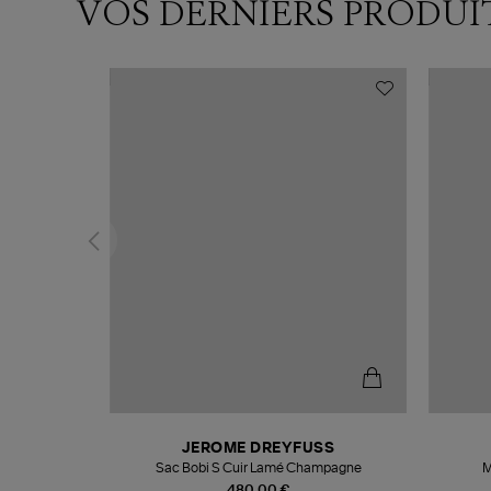
VOS DERNIERS PRODUI
N
JEROME DREYFUSS
te
Sac Bobi S Cuir Lamé Champagne
M
480,00 €