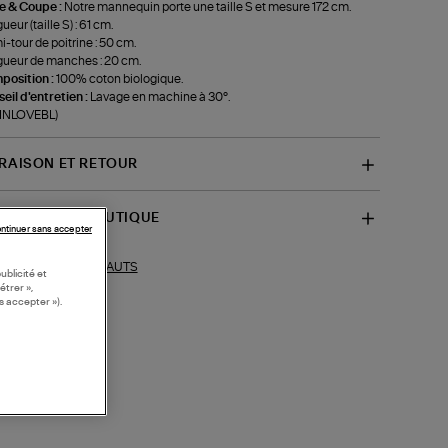
le & Coupe :
Notre mannequin porte une taille S et mesure 172 cm.
ueur (taille S) : 61 cm.
-tour de poitrine : 50 cm.
ueur de manches : 20 cm.
position :
100% coton biologique.
eil d'entretien :
Lavage en machine à 30°.
-INLOVEBL)
VRAISON ET RETOUR
SPONIBILITÉ BOUTIQUE
ntinuer sans accepter
HAUTS
ections similaires :
ublicité et
étrer »,
s accepter »).