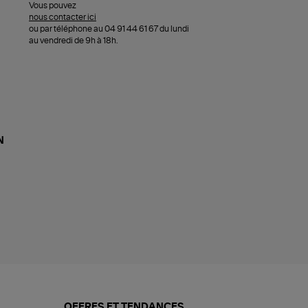
Vous pouvez
nous contacter ici
ou par téléphone au 04 91 44 61 67 du lundi
au vendredi de 9h à 18h.
N
OFFRES ET TENDANCES