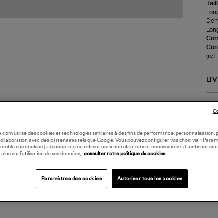
Tail
Long
Demi
Long
Com
Cons
(ref
LI
DI
Co
Coll
oile.com utilise des cookies et technologies similaires à des fins de performance, personnalisation, p
collaboration avec des partenaires tels que Google. Vous pouvez configurer vos choix via « Param
semble des cookies (« J’accepte ») ou refuser ceux non strictement nécessaires (« Continuer san
 plus sur l’utilisation de vos données,
consulter notre politique de cookies
Paramètres des cookies
Autoriser tous les cookies