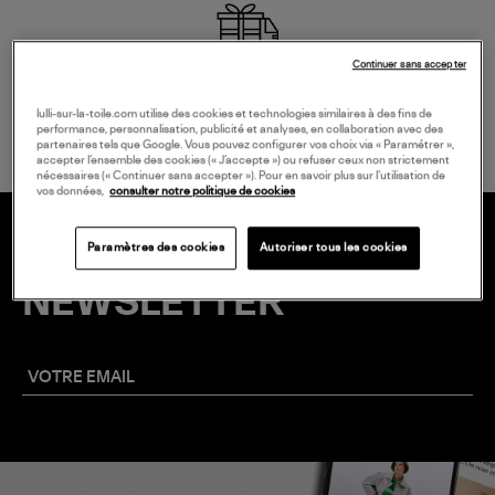
Continuer sans accepter
LIVRAISON GRATUITE
à partir de 150 € d'achat*
lulli-sur-la-toile.com utilise des cookies et technologies similaires à des fins de
performance, personnalisation, publicité et analyses, en collaboration avec des
partenaires tels que Google. Vous pouvez configurer vos choix via « Paramétrer »,
accepter l’ensemble des cookies (« J’accepte ») ou refuser ceux non strictement
nécessaires (« Continuer sans accepter »). Pour en savoir plus sur l’utilisation de
vos données,
consulter notre politique de cookies
Paramètres des cookies
Autoriser tous les cookies
20 € EN VOUS INSCRIVANT À LA
NEWSLETTER