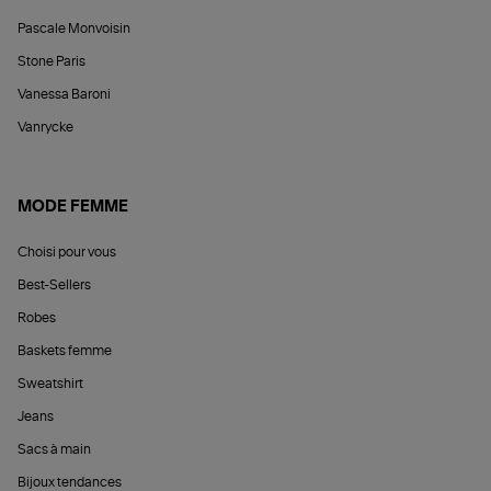
Pascale Monvoisin
Stone Paris
Vanessa Baroni
Vanrycke
MODE FEMME
Choisi pour vous
Best-Sellers
Robes
Baskets femme
Sweatshirt
Jeans
Sacs à main
Bijoux tendances