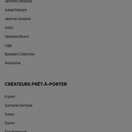
Jérôme Dreyfuss
Isabel Marant
Jeanne Vouland
Autry
Vanessa Bruno
Ugg
Baobab Collection
Assouline
CRÉATEURS PRÊT-À-PORTER
Kujten
Samsoe Samsoe
Soeur
Ganni