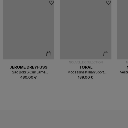
NOUVELLE COLLECTION
N
JEROME DREYFUSS
TORAL
Sac Bobi S Cuir Lamé
Mocassins Killian Sport
Veste
Champagne
Mousse
480,00 €
189,00 €