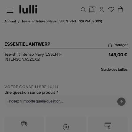
Aller au contenu principal
Accueil
Tee-shirt Intenso Navy (ESSENT-INTENSONA320XS)
ESSENTIEL ANTWERP
Partager
Tee-
Tee-shirt Intenso Navy (ESSENT-
145,00 €
shirt
INTENSONA320XS)
Intenso
Navy
Guide des tailles
(ESSENT-
INTENSONA320XS)
VOTRE CONSEILLÈRE LULLI
Une question sur ce produit ?