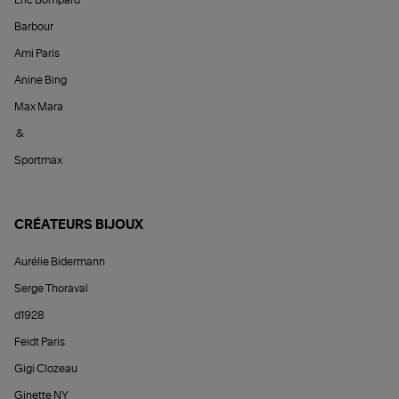
Éric Bompard
Barbour
Ami Paris
Anine Bing
Max Mara
&
Sportmax
CRÉATEURS BIJOUX
Aurélie Bidermann
Serge Thoraval
d1928
Feidt Paris
Gigi Clozeau
Ginette NY