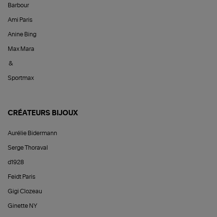
Barbour
Ami Paris
Anine Bing
Max Mara
&
Sportmax
CRÉATEURS BIJOUX
Aurélie Bidermann
Serge Thoraval
d1928
Feidt Paris
Gigi Clozeau
Ginette NY