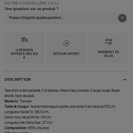
VOTRE CONSEILLÈRE LULLI
Une question sur ce produit ?
LIVRAISON
PAIEMENT EN
OFFERTE DÈS 150
RETOUR OFFERT
3X,4X
€
DESCRIPTION
Tee shirt violet pailleté. Col bateau. Manches courtes. Coupe large. Base
droite. Non doublé.
Made in :
Tunisie.
Taille & Coupe :
Notre mannequin porte une taille S et mesure 172 cm.
Longueur (taille S) : 58,5 cm.
Demi-tour de poitrine : 53 cm.
Longueur de manches : 27 cm.
Composition :
65% viscose.