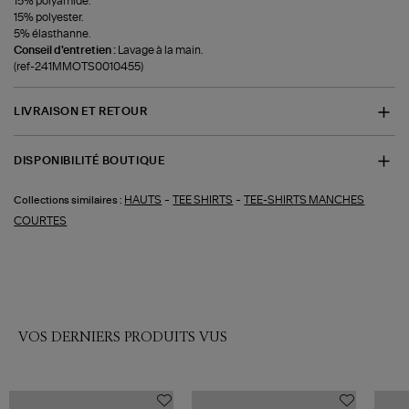
15% polyamide.
15% polyester.
5% élasthanne.
Conseil d'entretien :
Lavage à la main.
(ref-241MMOTS0010455)
LIVRAISON ET RETOUR
DISPONIBILITÉ BOUTIQUE
-
-
HAUTS
TEE SHIRTS
TEE-SHIRTS MANCHES
Collections similaires :
COURTES
VOS DERNIERS PRODUITS VUS