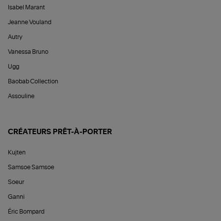
Isabel Marant
Jeanne Vouland
Autry
Vanessa Bruno
Ugg
Baobab Collection
Assouline
CRÉATEURS PRÊT-À-PORTER
Kujten
Samsoe Samsoe
Soeur
Ganni
Éric Bompard