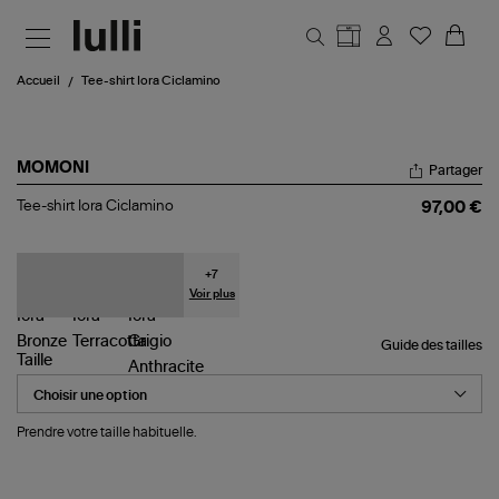
Aller au contenu principal
Accueil
Tee-shirt Iora Ciclamino
MOMONI
Partager
Tee-
Tee-shirt Iora Ciclamino
97,00 €
shirt
Iora
Ciclamino
+
7
Voir plus
Guide des tailles
Taille
Prendre votre taille habituelle.