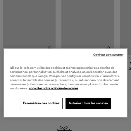
Continuer sans accepter
NOUVELLE COLLECTION
N
JEROME DREYFUSS
TORAL
lulli-sur-la-toile.com utilise des cookies et technologies similaires à des fins de
Sac Bobi S Cuir Lamé
Mocassins Killian Sport
Veste
performance, personnalisation, publicité et analyses, en collaboration avec des
Champagne
Mousse
480,00 €
189,00 €
partenaires tels que Google. Vous pouvez configurer vos choix via « Paramétrer »,
accepter l’ensemble des cookies (« J’accepte ») ou refuser ceux non strictement
nécessaires (« Continuer sans accepter »). Pour en savoir plus sur l’utilisation de
vos données,
consulter notre politique de cookies
Paramètres des cookies
Autoriser tous les cookies