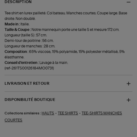
DESCRIPTION
Tee shirt en lurex pailleté. Col bateau. Manches courtes. Coupe large. Base
droite. Non doublé.
Made in :
Italie.
Taille & Coupe :
Notre mannequin porte une taille S et mesure 172 cm.
Longueur (taille S) : 57 cm.
Demi-tour de poitrine : 56 cm.
Longueur de manches : 28 cm.
Composition :
65% viscose, 15% polyamide, 15% polyester métallisé, 5%
élasthanne.
Conseil d'entretien :
Lavage à la main.
(ref-261TS00126184MO0731)
LIVRAISON ET RETOUR
DISPONIBILITÉ BOUTIQUE
-
-
HAUTS
TEE SHIRTS
TEE-SHIRTS MANCHES
Collections similaires :
COURTES