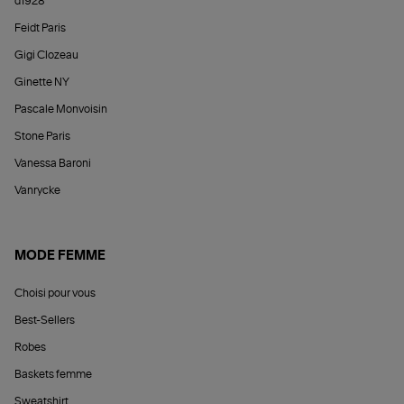
d1928
Feidt Paris
Gigi Clozeau
Ginette NY
Pascale Monvoisin
Stone Paris
Vanessa Baroni
Vanrycke
MODE FEMME
Choisi pour vous
Best-Sellers
Robes
Baskets femme
Sweatshirt