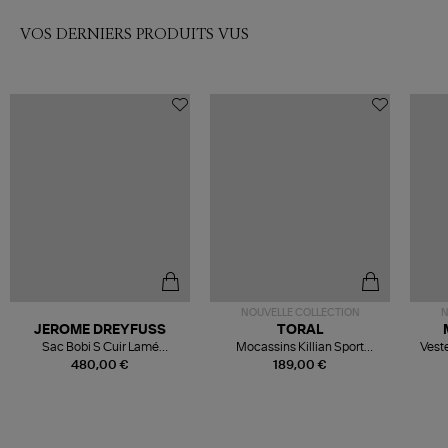
VOS DERNIERS PRODUITS VUS
NOUVELLE COLLECTION
N
JEROME DREYFUSS
TORAL
Sac Bobi S Cuir Lamé
Mocassins Killian Sport
Veste
Champagne
Mousse
480,00 €
189,00 €