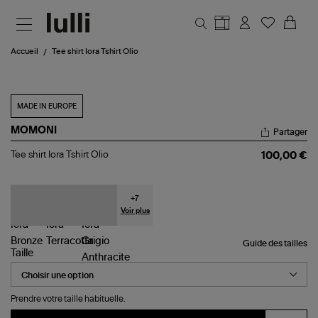
Aller au contenu principal
Accueil
Tee shirt Iora Tshirt Olio
MADE IN EUROPE
MOMONI
Partager
Tee
Tee shirt Iora Tshirt Olio
100,00 €
shirt
Iora
Tshirt
Olio
+
7
Voir plus
Guide des tailles
Taille
Prendre votre taille habituelle.