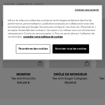
VOUS AIMEREZ AUSSI
Continuer sans accepter
lulli-sur-la-toile.com utilise des cookies et technologies similaires à des fins de
performance, personnalisation, publicité et analyses, en collaboration avec des
MADE IN EUROPE
MADE IN EUROPE
partenaires tels que Google. Vous pouvez configurer vos choix via « Paramétrer »,
accepter l’ensemble des cookies (« J’accepte ») ou refuser ceux non strictement
nécessaires (« Continuer sans accepter »). Pour en savoir plus sur l’utilisation de
vos données,
consulter notre politique de cookies
Paramètres des cookies
Autoriser tous les cookies
MOMONI
DRÔLE DE MONSIEUR
Tee-shirt Enna Olio
Tee-shirt Slogan Calligraphy
Tee 
Light Green
100,00 €
115,00 €