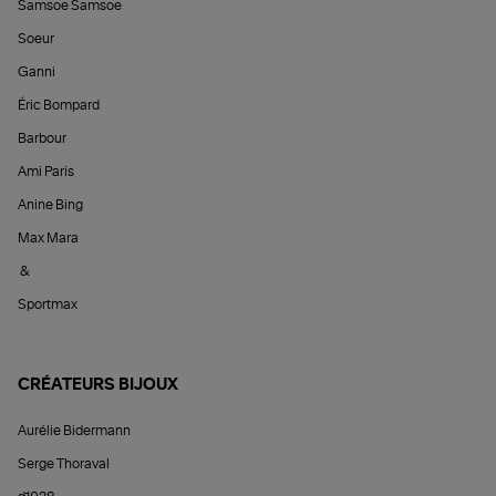
Samsoe Samsoe
Soeur
Ganni
Éric Bompard
Barbour
Ami Paris
Anine Bing
Max Mara
&
Sportmax
CRÉATEURS BIJOUX
Aurélie Bidermann
Serge Thoraval