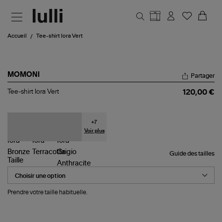
Aller au contenu principal
Accueil
Tee-shirt Iora Vert
MOMONI
Partager
Tee-
Tee-shirt Iora Vert
120,00 €
shirt
Iora
Vert
+
7
Voir plus
Guide des tailles
Taille
Prendre votre taille habituelle.