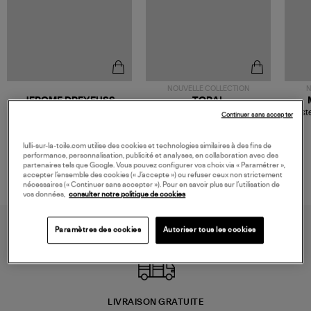
NOUVELLE COLLECTION
N
JEROME DREYFUSS
TORAL
Sac Bobi S Cuir Lamé
Mocassins Killian Sport
Veste
Continuer sans accepter
Champagne
Mousse
480,00 €
189,00 €
lulli-sur-la-toile.com utilise des cookies et technologies similaires à des fins de
performance, personnalisation, publicité et analyses, en collaboration avec des
partenaires tels que Google. Vous pouvez configurer vos choix via « Paramétrer »,
accepter l’ensemble des cookies (« J’accepte ») ou refuser ceux non strictement
nécessaires (« Continuer sans accepter »). Pour en savoir plus sur l’utilisation de
vos données,
consulter notre politique de cookies
Paramètres des cookies
Autoriser tous les cookies
LIVRAISON GRATUITE