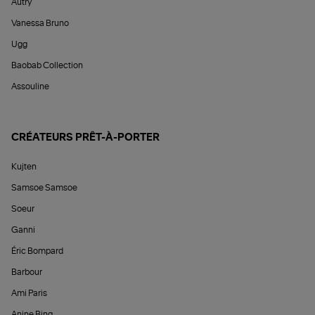
Autry
Vanessa Bruno
Ugg
Baobab Collection
Assouline
CRÉATEURS PRÊT-À-PORTER
Kujten
Samsoe Samsoe
Soeur
Ganni
Éric Bompard
Barbour
Ami Paris
Anine Bing