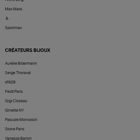
Max Mara
&
Sportmax
CRÉATEURS BIJOUX
Aurélie Bidermann
Serge Thoraval
d1928
Feidt Paris
Gigi Clozeau
Ginette NY
Pascale Monvoisin
Stone Paris
Vanessa Baroni