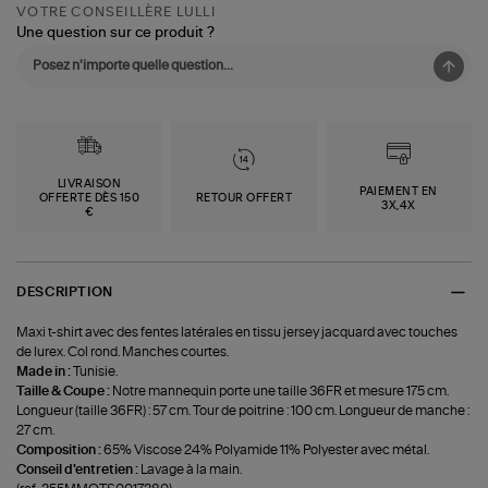
VOTRE CONSEILLÈRE LULLI
Une question sur ce produit ?
LIVRAISON
PAIEMENT EN
OFFERTE DÈS 150
RETOUR OFFERT
3X,4X
€
DESCRIPTION
Maxi t-shirt avec des fentes latérales en tissu jersey jacquard avec touches
de lurex. Col rond. Manches courtes.
Made in :
Tunisie.
Taille & Coupe :
Notre mannequin porte une taille 36FR et mesure 175 cm.
Longueur (taille 36FR) : 57 cm. Tour de poitrine : 100 cm. Longueur de manche :
27 cm.
Composition :
65% Viscose 24% Polyamide 11% Polyester avec métal.
Conseil d'entretien :
Lavage à la main.