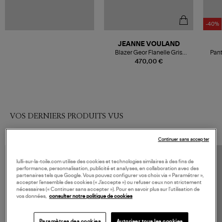
-40%
JEANNE VOULAND
Blazer Geor Flanelle Gris
Pant
Léopard
470,00 €
VOS DERNIERS PRODUITS VUS
Continuer sans accepter
lulli-sur-la-toile.com utilise des cookies et technologies similaires à des fins de
performance, personnalisation, publicité et analyses, en collaboration avec des
partenaires tels que Google. Vous pouvez configurer vos choix via « Paramétrer »,
accepter l’ensemble des cookies (« J’accepte ») ou refuser ceux non strictement
nécessaires (« Continuer sans accepter »). Pour en savoir plus sur l’utilisation de
vos données,
consulter notre politique de cookies
Paramètres des cookies
Autoriser tous les cookies