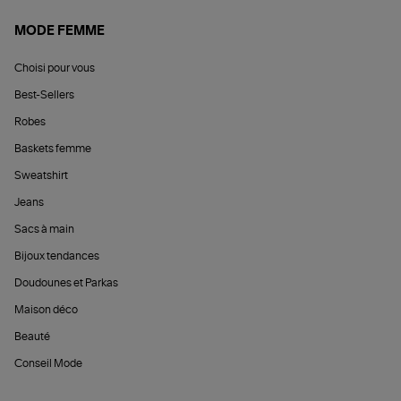
MODE FEMME
Choisi pour vous
Best-Sellers
Robes
Baskets femme
Sweatshirt
Jeans
Sacs à main
Bijoux tendances
Doudounes et Parkas
Maison déco
Beauté
Conseil Mode