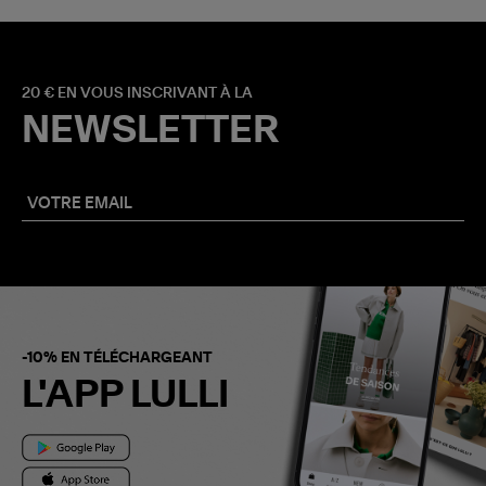
20 € EN VOUS INSCRIVANT À LA
NEWSLETTER
-10% EN TÉLÉCHARGEANT
L'APP LULLI