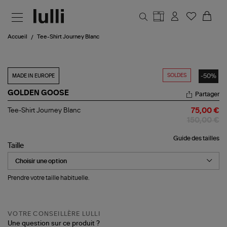
Aller au contenu principal
Accueil
Tee-Shirt Journey Blanc
SOLDES
-50%
MADE IN EUROPE
GOLDEN GOOSE
Partager
Tee-
Tee-Shirt Journey Blanc
75,00 €
Shirt
150,00 €
Journey
Blanc
Guide des tailles
Taille
Prendre votre taille habituelle.
VOTRE CONSEILLÈRE LULLI
Une question sur ce produit ?