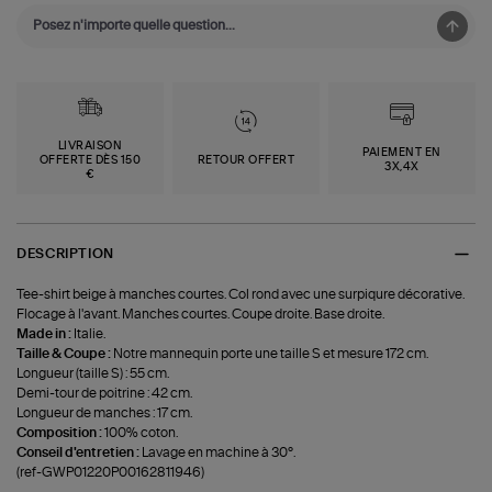
LIVRAISON
PAIEMENT EN
OFFERTE DÈS 150
RETOUR OFFERT
3X,4X
€
DESCRIPTION
Tee-shirt beige à manches courtes. Col rond avec une surpiqure décorative.
Flocage à l'avant. Manches courtes. Coupe droite. Base droite.
Made in :
Italie.
Taille & Coupe :
Notre mannequin porte une taille S et mesure 172 cm.
Longueur (taille S) : 55 cm.
Demi-tour de poitrine : 42 cm.
Longueur de manches : 17 cm.
Composition :
100% coton.
Conseil d'entretien :
Lavage en machine à 30°.
(ref-GWP01220P00162811946)