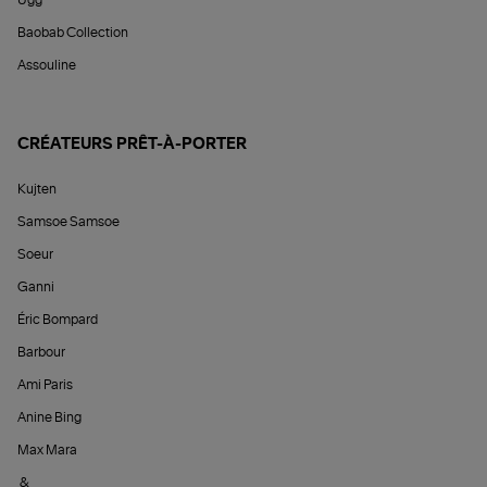
Ugg
Baobab Collection
Assouline
CRÉATEURS PRÊT-À-PORTER
Kujten
Samsoe Samsoe
Soeur
Ganni
Éric Bompard
Barbour
Ami Paris
Anine Bing
Max Mara
&