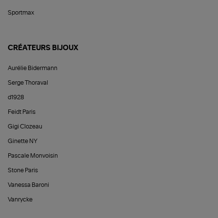
Sportmax
CRÉATEURS BIJOUX
Aurélie Bidermann
Serge Thoraval
d1928
Feidt Paris
Gigi Clozeau
Ginette NY
Pascale Monvoisin
Stone Paris
Vanessa Baroni
Vanrycke