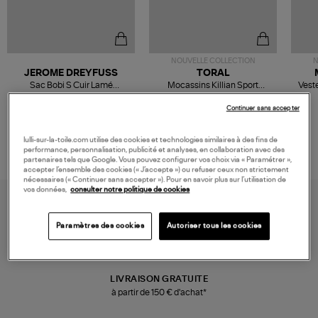
NOUVELLE COLLECTION
N
JEROME DREYFUSS
TORAL
Sac Bobi S Cuir Lamé
Mocassins Killian Sport
Veste
Champagne
Mousse
480,00 €
189,00 €
Continuer sans accepter
lulli-sur-la-toile.com utilise des cookies et technologies similaires à des fins de
performance, personnalisation, publicité et analyses, en collaboration avec des
partenaires tels que Google. Vous pouvez configurer vos choix via « Paramétrer »,
accepter l’ensemble des cookies (« J’accepte ») ou refuser ceux non strictement
nécessaires (« Continuer sans accepter »). Pour en savoir plus sur l’utilisation de
vos données,
consulter notre politique de cookies
Paramètres des cookies
Autoriser tous les cookies
LIVRAISON GRATUITE
à partir de 150 € d'achat*