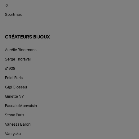
&
Sportmax
CRÉATEURS BIJOUX
Aurélie Bidermann
Serge Thoraval
d1928
Feidt Paris
Gigi Clozeau
Ginette NY
Pascale Monvoisin
Stone Paris
Vanessa Baroni
Vanrycke