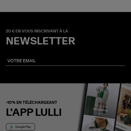
20 € EN VOUS INSCRIVANT À LA
NEWSLETTER
-10% EN TÉLÉCHARGEANT
L'APP LULLI