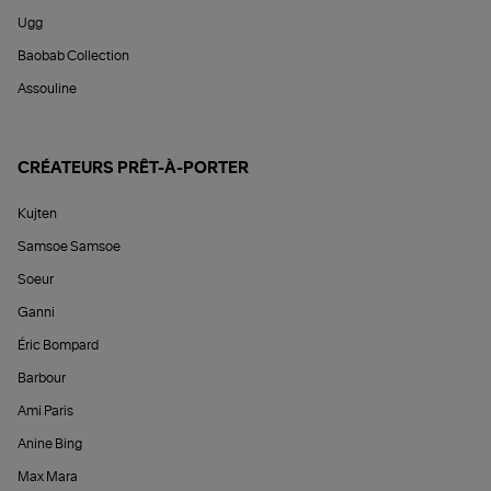
Ugg
Baobab Collection
Assouline
CRÉATEURS PRÊT-À-PORTER
Kujten
Samsoe Samsoe
Soeur
Ganni
Éric Bompard
Barbour
Ami Paris
Anine Bing
Max Mara