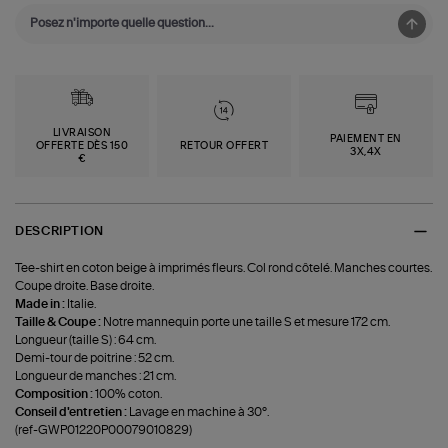
LIVRAISON
PAIEMENT EN
OFFERTE DÈS 150
RETOUR OFFERT
3X,4X
€
DESCRIPTION
Tee-shirt en coton beige à imprimés fleurs. Col rond côtelé. Manches courtes.
Coupe droite. Base droite.
Made in :
Italie.
Taille & Coupe :
Notre mannequin porte une taille S et mesure 172 cm.
Longueur (taille S) : 64 cm.
Demi-tour de poitrine : 52 cm.
Longueur de manches : 21 cm.
Composition :
100% coton.
Conseil d'entretien :
Lavage en machine à 30°.
(ref-GWP01220P00079010829)