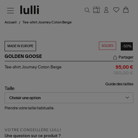
Aller au contenu principal
Accueil
Tee-shirt Journey Coton Beige
SOLDES
-50%
MADE IN EUROPE
GOLDEN GOOSE
Partager
Tee-
Tee-shirt Journey Coton Beige
95,00 €
shirt
190,00 €
Journey
Coton
Guide des tailles
Beige
Taille
Prendre votre taille habituelle.
VOTRE CONSEILLÈRE LULLI
Une question sur ce produit ?