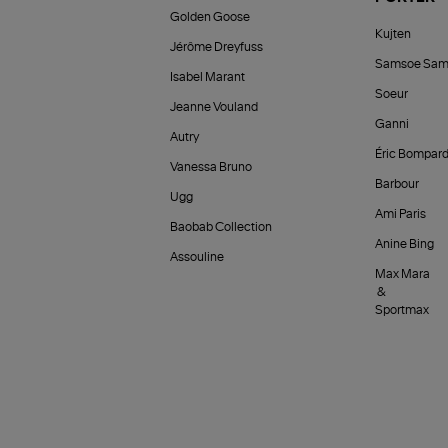
Golden Goose
Kujten
Jérôme Dreyfuss
Samsoe Sam
Isabel Marant
Soeur
Jeanne Vouland
Ganni
Autry
Éric Bompar
Vanessa Bruno
Barbour
Ugg
Ami Paris
Baobab Collection
Anine Bing
Assouline
Max Mara
&
Sportmax