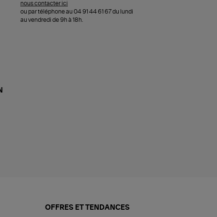
nous contacter ici
ou par téléphone au 04 91 44 61 67 du lundi
au vendredi de 9h à 18h.
N
OFFRES ET TENDANCES