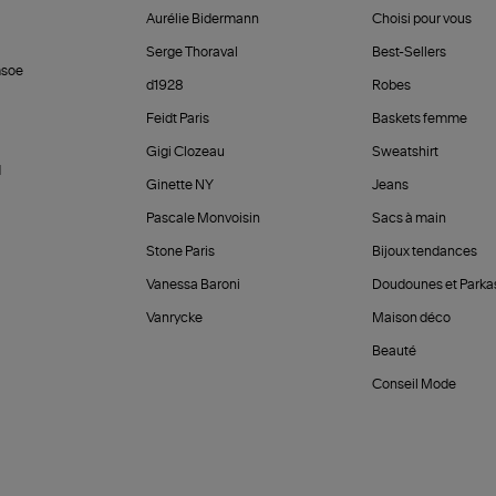
Aurélie Bidermann
Choisi pour vous
Serge Thoraval
Best-Sellers
soe
d1928
Robes
Feidt Paris
Baskets femme
Gigi Clozeau
Sweatshirt
d
Ginette NY
Jeans
Pascale Monvoisin
Sacs à main
Stone Paris
Bijoux tendances
Vanessa Baroni
Doudounes et Parka
Vanrycke
Maison déco
Beauté
Conseil Mode