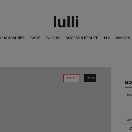
CHAUSSURES
SACS
BIJOUX
ACCESS & BEAUTÉ
LUI
MAISON
-30%
SOLDES
GO
Tee
Tee-
shi
Jo
Co
Ro
Sh
Tail