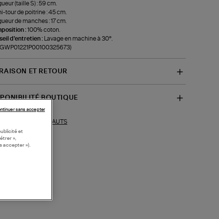
ueur (taille S) : 59 cm.
-tour de poitrine : 45 cm.
ueur de manches : 17 cm.
position :
100% coton.
eil d'entretien :
Lavage en machine à 30°.
f-GWP01221P00100325673)
VRAISON ET RETOUR
SPONIBILITÉ BOUTIQUE
ntinuer sans accepter
HAUTS
ections similaires :
ublicité et
étrer »,
s accepter »).