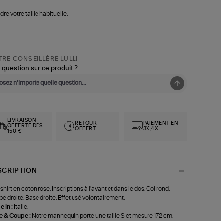
dre votre taille habituelle.
RE CONSEILLÈRE LULLI
 question sur ce produit ?
LIVRAISON
RETOUR
PAIEMENT EN
OFFERTE DÈS
OFFERT
3X,4X
150 €
SCRIPTION
shirt en coton rose. Inscriptions à l'avant et dans le dos. Col rond.
e droite. Base droite. Effet usé volontairement.
 in :
Italie.
le & Coupe :
Notre mannequin porte une taille S et mesure 172 cm.