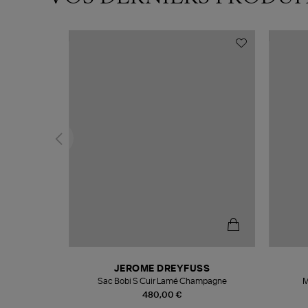
N
JEROME DREYFUSS
te
Sac Bobi S Cuir Lamé Champagne
M
480,00 €