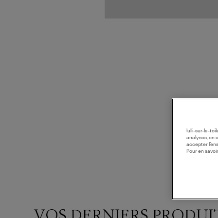
lulli-sur-la-t
analyses, en 
accepter l’en
Pour en savoir
VOS DERNIERS PRODUI