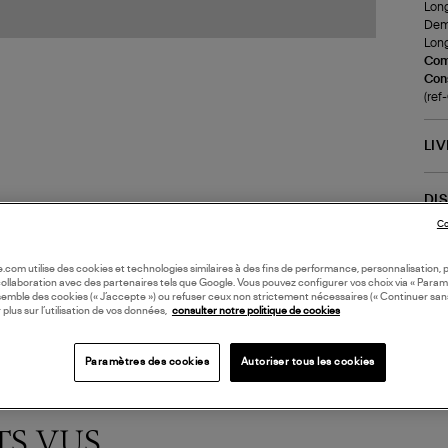
Long
Demi
Long
Com
Cons
(re
LI
DI
Co
Coll
oile.com utilise des cookies et technologies similaires à des fins de performance, personnalisation, p
collaboration avec des partenaires tels que Google. Vous pouvez configurer vos choix via « Param
semble des cookies (« J’accepte ») ou refuser ceux non strictement nécessaires (« Continuer san
 plus sur l’utilisation de vos données,
consulter notre politique de cookies
Paramètres des cookies
Autoriser tous les cookies
TS VUS