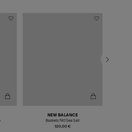
NEW BALANCE
e
Baskets 740 Sea Salt
Veste
120,00 €