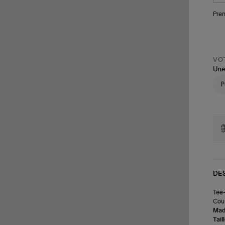
Pren
VOT
Une
DE
Tee-
Coup
Made
Tail