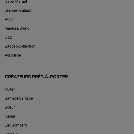
Isabel Marant
Jeanne Vouland
Autry
Vanessa Bruno
Ugg
Baobab Collection
Assouline
CRÉATEURS PRÊT-À-PORTER
Kujten
Samsoe Samsoe
Soeur
Ganni
Éric Bompard