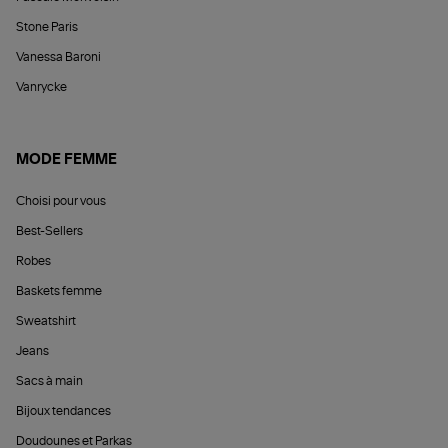
Stone Paris
Vanessa Baroni
Vanrycke
MODE FEMME
Choisi pour vous
Best-Sellers
Robes
Baskets femme
Sweatshirt
Jeans
Sacs à main
Bijoux tendances
Doudounes et Parkas