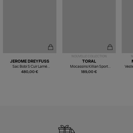
NOUVELLE COLLECTION
N
JEROME DREYFUSS
TORAL
Sac Bobi S Cuir Lamé
Mocassins Killian Sport
Veste
Champagne
Mousse
480,00 €
189,00 €