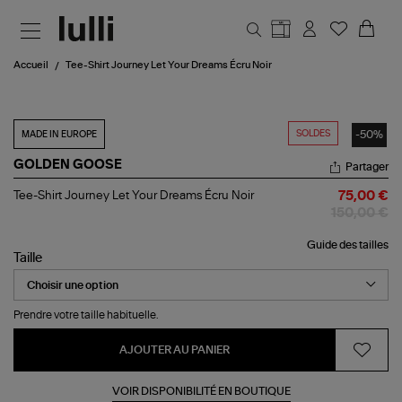
Aller au contenu principal
Accueil
Tee-Shirt Journey Let Your Dreams Écru Noir
SOLDES
-50%
MADE IN EUROPE
GOLDEN GOOSE
Partager
Tee-
Tee-Shirt Journey Let Your Dreams Écru Noir
75,00 €
Shirt
150,00 €
Journey
Let
Guide des tailles
Your
Taille
Dreams
Écru
Noir
Prendre votre taille habituelle.
AJOUTER AU PANIER
VOIR DISPONIBILITÉ EN BOUTIQUE