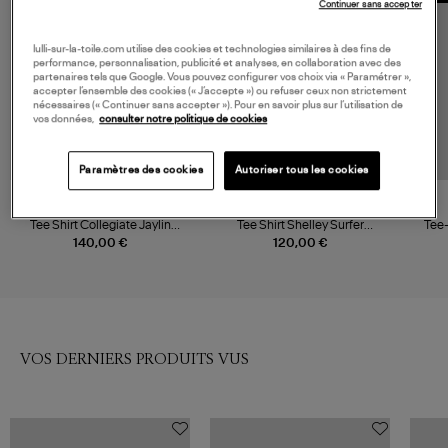
Continuer sans accepter
lulli-sur-la-toile.com utilise des cookies et technologies similaires à des fins de
performance, personnalisation, publicité et analyses, en collaboration avec des
partenaires tels que Google. Vous pouvez configurer vos choix via « Paramétrer »,
accepter l’ensemble des cookies (« J’accepte ») ou refuser ceux non strictement
nécessaires (« Continuer sans accepter »). Pour en savoir plus sur l’utilisation de
vos données,
consulter notre politique de cookies
Paramètres des cookies
Autoriser tous les cookies
ANINE BING
ANINE BING
Tee Shirt Collegiate Jaylin
Tee Shirt Shelley Surfer
Tee
Cream
Washed Buttercream
140,00 €
120,00 €
VOS DERNIERS PRODUITS VUS