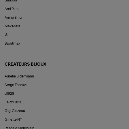
Barbour
Ami Paris
Anine Bing
Max Mara
&
Sportmax
CRÉATEURS BIJOUX
Aurélie Bidermann
Serge Thoraval
d1928
Feidt Paris
Gigi Clozeau
Ginette NY
Pascale Monvoisin