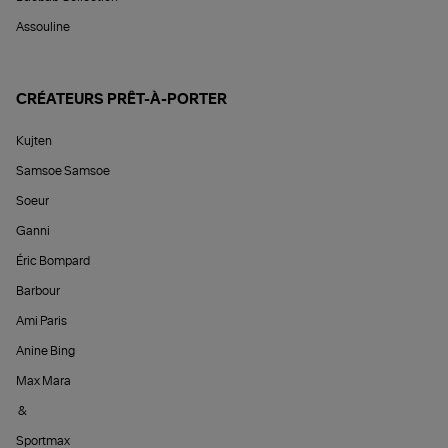
Assouline
CRÉATEURS PRÊT-À-PORTER
Kujten
Samsoe Samsoe
Soeur
Ganni
Éric Bompard
Barbour
Ami Paris
Anine Bing
Max Mara
&
Sportmax