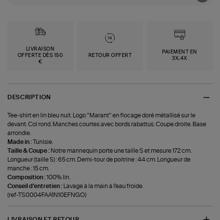
LIVRAISON
PAIEMENT EN
OFFERTE DÈS 150
RETOUR OFFERT
3X,4X
€
DESCRIPTION
Tee-shirt en lin bleu nuit. Logo "Marant" en flocage doré métallisé sur le
devant. Col rond. Manches courtes avec bords rabattus. Coupe droite. Base
arrondie.
Made in :
Tunisie.
Taille & Coupe :
Notre mannequin porte une taille S et mesure 172 cm.
Longueur (taille S) : 65 cm. Demi-tour de poitrine : 44 cm. Longueur de
manche : 15 cm.
Composition :
100% lin.
Conseil d'entretien :
Lavage à la main à l'eau froide.
(ref-TS0004FAA1N10EFNGO)
LIVRAISON ET RETOUR