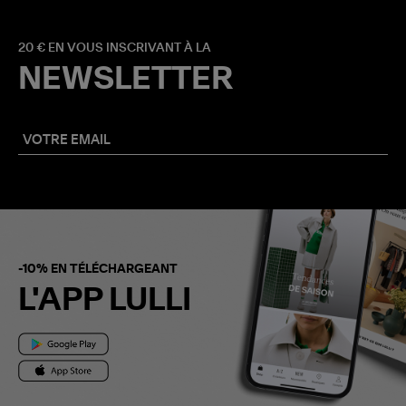
20 € EN VOUS INSCRIVANT À LA
NEWSLETTER
-10% EN TÉLÉCHARGEANT
L'APP LULLI