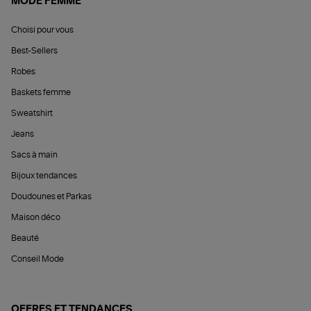
MODE FEMME
Choisi pour vous
Best-Sellers
Robes
Baskets femme
Sweatshirt
Jeans
Sacs à main
Bijoux tendances
Doudounes et Parkas
Maison déco
Beauté
Conseil Mode
OFFRES ET TENDANCES