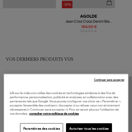
-50%
AGOLDE
Jean Criss Cross Denim Bleu
Clair
164,50 €
329,00 €
VOS DERNIERS PRODUITS VUS
Continuer sans accepter
lulli-sur-la-toile.com utilise des cookies et technologies similaires à des fins de
performance, personnalisation, publicité et analyses, en collaboration avec des
partenaires tels que Google. Vous pouvez configurer vos choix via « Paramétrer »,
accepter l’ensemble des cookies (« J’accepte ») ou refuser ceux non strictement
nécessaires (« Continuer sans accepter »). Pour en savoir plus sur l’utilisation de
vos données,
consulter notre politique de cookies
Paramètres des cookies
Autoriser tous les cookies