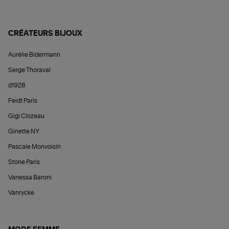
CRÉATEURS BIJOUX
Aurélie Bidermann
Serge Thoraval
d1928
Feidt Paris
Gigi Clozeau
Ginette NY
Pascale Monvoisin
Stone Paris
Vanessa Baroni
Vanrycke