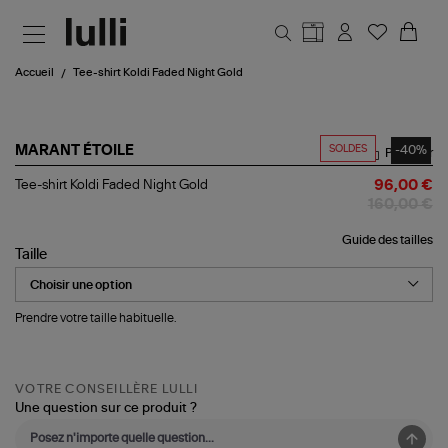
Aller au contenu principal
Accueil
Tee-shirt Koldi Faded Night Gold
SOLDES
-40%
MARANT ÉTOILE
Partager
Tee-
Tee-shirt Koldi Faded Night Gold
96,00 €
shirt
160,00 €
Koldi
Faded
Guide des tailles
Night
Taille
Gold
Prendre votre taille habituelle.
VOTRE CONSEILLÈRE LULLI
Une question sur ce produit ?