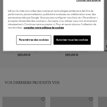
Continuer sans accepter
lulli-sur-la-toile.com utilise des cookies et technologies similaires à des fins de
performance, personnalisation, publicité et analyses, en collaboration avec des
partenaires tels que Google. Vous pouvez configurer vos choix via « Paramétrer »,
accepter l’ensemble des cookies (« J’accepte ») ou refuser ceux non strictement
nécessaires (« Continuer sans accepter »). Pour en savoir plus sur l’utilisation de
vos données,
consulter notre politique de cookies
Paramètres des cookies
Autoriser tous les cookies
ANINE BING
FARM RIO
Tee-Shirt Walker Ivory
T-Shirt Cool Day Relaxed
Te
120,00 €
120,00 €
VOS DERNIERS PRODUITS VUS