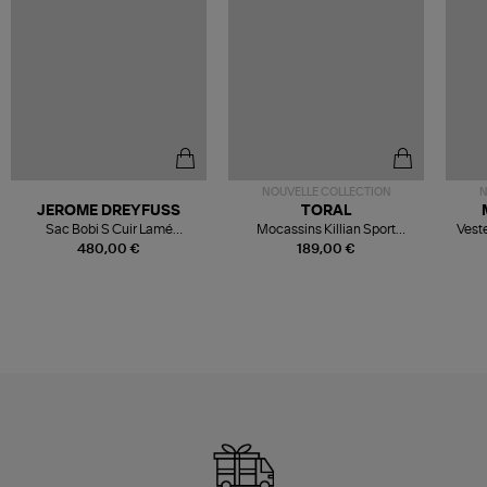
NOUVELLE COLLECTION
N
JEROME DREYFUSS
TORAL
Sac Bobi S Cuir Lamé
Mocassins Killian Sport
Veste
Champagne
Mousse
480,00 €
189,00 €