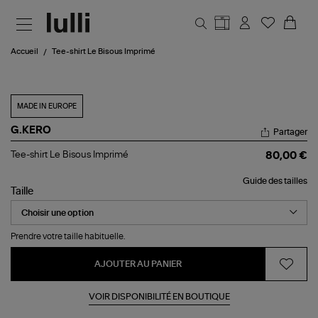
Aller au contenu principal
Accueil
Tee-shirt Le Bisous Imprimé
MADE IN EUROPE
G.KERO
Partager
Tee-
Tee-shirt Le Bisous Imprimé
80,00 €
shirt
Le
Guide des tailles
Bisous
Taille
Imprimé
Prendre votre taille habituelle.
AJOUTER AU PANIER
VOIR DISPONIBILITÉ EN BOUTIQUE