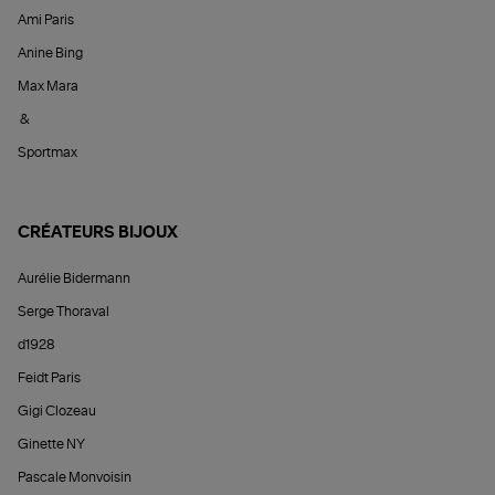
Ami Paris
Anine Bing
Max Mara
&
Sportmax
CRÉATEURS BIJOUX
Aurélie Bidermann
Serge Thoraval
d1928
Feidt Paris
Gigi Clozeau
Ginette NY
Pascale Monvoisin