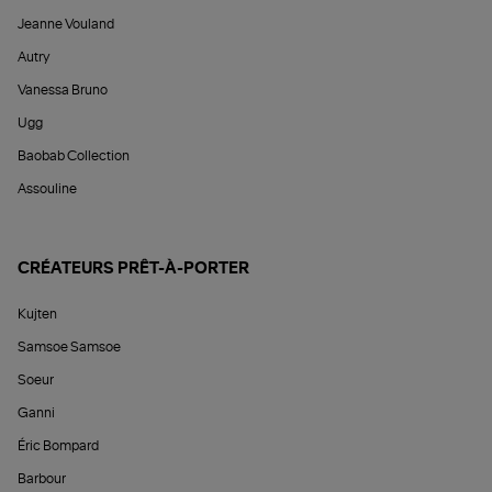
Jeanne Vouland
Autry
Vanessa Bruno
Ugg
Baobab Collection
Assouline
CRÉATEURS PRÊT-À-PORTER
Kujten
Samsoe Samsoe
Soeur
Ganni
Éric Bompard
Barbour