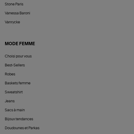
Stone Paris
Vanessa Baroni
Vanrycke
MODE FEMME
Choisi pour vous
Best-Sellers
Robes
Baskets femme
Sweatshirt
Jeans
Sacs à main
Bijoux tendances
Doudounes et Parkas