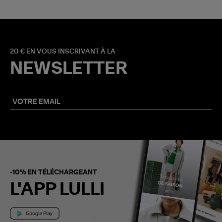
20 € EN VOUS INSCRIVANT À LA
NEWSLETTER
-10% EN TÉLÉCHARGEANT
L'APP LULLI