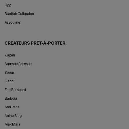
Ugg
Baobab Collection
Assouline
CRÉATEURS PRÊT-À-PORTER
Kujten
Samsoe Samsoe
Soeur
Ganni
Éric Bompard
Barbour
Ami Paris
Anine Bing
Max Mara