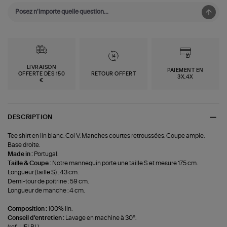
LIVRAISON
PAIEMENT EN
OFFERTE DÈS 150
RETOUR OFFERT
3X,4X
€
DESCRIPTION
Tee shirt en lin blanc. Col V. Manches courtes retroussées. Coupe ample.
Base droite.
Made in :
Portugal.
Taille & Coupe :
Notre mannequin porte une taille S et mesure 175 cm.
Longueur (taille S) : 43 cm.
Demi-tour de poitrine : 59 cm.
Longueur de manche : 4 cm.
Composition :
100% lin.
Conseil d'entretien :
Lavage en machine à 30°.
(ref-LIELBL)