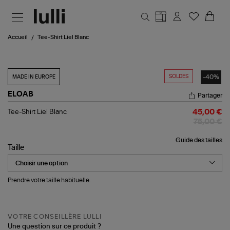
Aller au contenu principal
Accueil
Tee-Shirt Liel Blanc
SOLDES
-40%
MADE IN EUROPE
ELOAB
Partager
Tee-
Tee-Shirt Liel Blanc
45,00 €
Shirt
75,00 €
Liel
Blanc
Guide des tailles
Taille
Prendre votre taille habituelle.
VOTRE CONSEILLÈRE LULLI
Une question sur ce produit ?