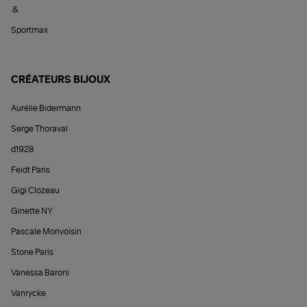
&
Sportmax
CRÉATEURS BIJOUX
Aurélie Bidermann
Serge Thoraval
d1928
Feidt Paris
Gigi Clozeau
Ginette NY
Pascale Monvoisin
Stone Paris
Vanessa Baroni
Vanrycke