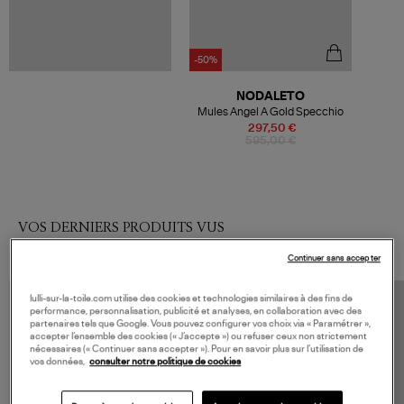
-50%
NODALETO
Mules Angel A Gold Specchio
297,50 €
595,00 €
VOS DERNIERS PRODUITS VUS
Continuer sans accepter
lulli-sur-la-toile.com utilise des cookies et technologies similaires à des fins de
performance, personnalisation, publicité et analyses, en collaboration avec des
partenaires tels que Google. Vous pouvez configurer vos choix via « Paramétrer »,
accepter l’ensemble des cookies (« J’accepte ») ou refuser ceux non strictement
nécessaires (« Continuer sans accepter »). Pour en savoir plus sur l’utilisation de
vos données,
consulter notre politique de cookies