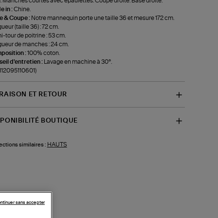
. Manches courtes avec épaulettes. Coupe droite. Base droite.
 in :
Chine.
le & Coupe :
Notre mannequin porte une taille 36 et mesure 172 cm.
ueur (taille 36) : 72 cm.
-tour de poitrine : 53 cm.
ueur de manches : 24 cm.
position :
100% coton.
eil d'entretien :
Lavage en machine à 30°.
-112095110601)
VRAISON ET RETOUR
SPONIBILITÉ BOUTIQUE
HAUTS
ections similaires :
ntinuer sans accepter