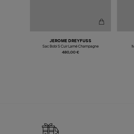
N
JEROME DREYFUSS
te
Sac Bobi S Cuir Lamé Champagne
M
480,00 €