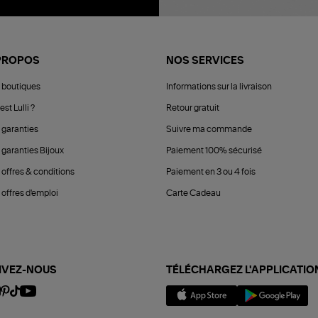
PROPOS
NOS SERVICES
 boutiques
Informations sur la livraison
est Lulli ?
Retour gratuit
 garanties
Suivre ma commande
 garanties Bijoux
Paiement 100% sécurisé
 offres & conditions
Paiement en 3 ou 4 fois
offres d'emploi
Carte Cadeau
IVEZ-NOUS
TÉLÉCHARGEZ L'APPLICATIO