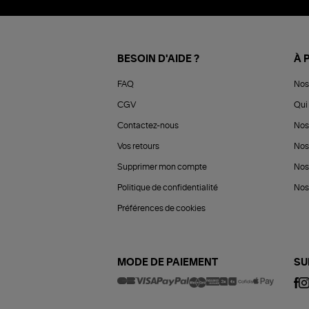
BESOIN D'AIDE ?
À 
FAQ
Nos
CGV
Qui 
Contactez-nous
Nos
Vos retours
Nos
Supprimer mon compte
Nos
Politique de confidentialité
Nos 
Préférences de cookies
MODE DE PAIEMENT
SU