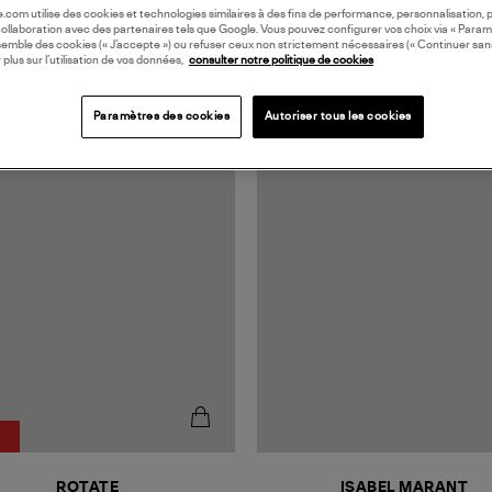
oile.com utilise des cookies et technologies similaires à des fins de performance, personnalisation, p
collaboration avec des partenaires tels que Google. Vous pouvez configurer vos choix via « Param
semble des cookies (« J’accepte ») ou refuser ceux non strictement nécessaires (« Continuer san
 plus sur l’utilisation de vos données,
consulter notre politique de cookies
Paramètres des cookies
Autoriser tous les cookies
MADE IN EUROPE
ROTATE
ISABEL MARANT