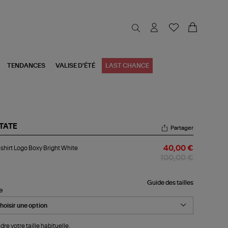
TENDANCES
VALISE D'ÉTÉ
LAST CHANCE
TATE
Partager
-
shirt Logo Boxy Bright White
40,00 €
rt
go
100,00 €
xy
ght
ite
Guide des tailles
le
dre votre taille habituelle.