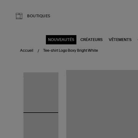
Aller au contenu principal
BOUTIQUES
NOUVEAUTÉS
CRÉATEURS
VÊTEMENTS
Accueil
Tee-shirt Logo Boxy Bright White