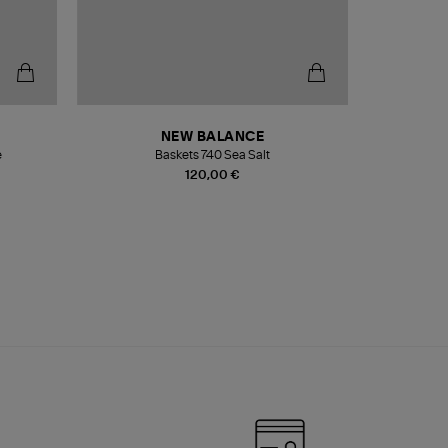
NEW BALANCE
e
Baskets 740 Sea Salt
Veste
120,00 €