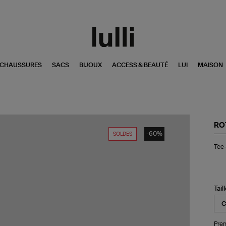
CHAUSSURES
SACS
BIJOUX
ACCESS & BEAUTÉ
LUI
MAISON
RO
-60%
SOLDES
Tee
Tee-
shi
Lo
Bo
Bri
Wh
Tail
Pren