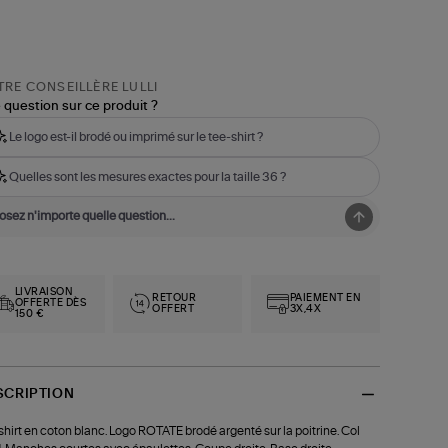
RE CONSEILLÈRE LULLI
 question sur ce produit ?
Le logo est-il brodé ou imprimé sur le tee-shirt ?
Quelles sont les mesures exactes pour la taille 36 ?
LIVRAISON
RETOUR
PAIEMENT EN
OFFERTE DÈS
OFFERT
3X,4X
150 €
SCRIPTION
shirt en coton blanc. Logo ROTATE brodé argenté sur la poitrine. Col