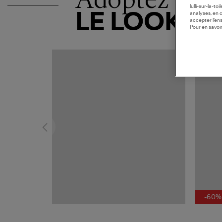
lulli-sur-la-t
LE LOOK
analyses, en 
accepter l’en
Pour en savoir
-60%