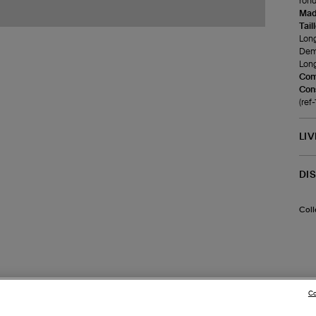
rond
Made
Tail
Long
Demi
Long
Com
Cons
(ref
LI
DI
Coll
Co