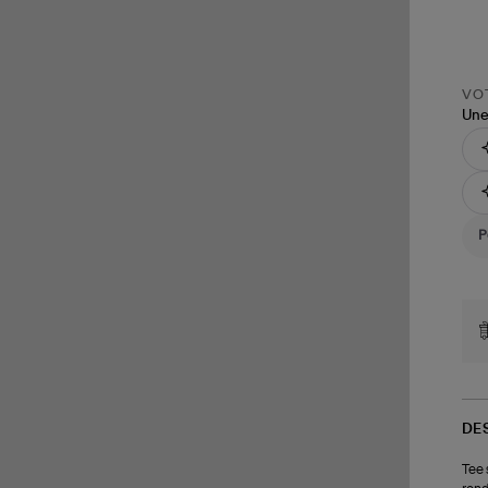
VOT
Une
DE
Tee 