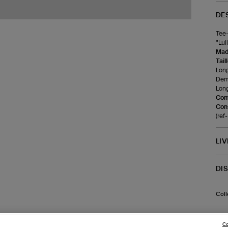
DE
Tee-
"Lull
Made
Tail
Long
Demi
Long
Com
Cons
(re
LI
DI
Coll
Co