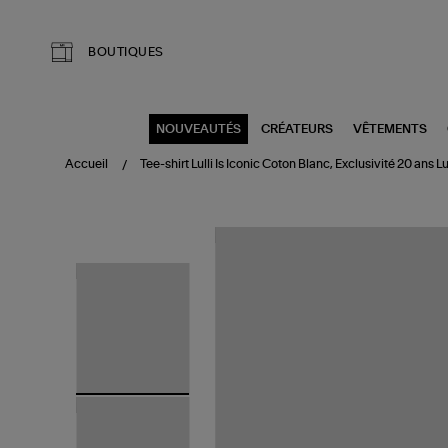
Aller au contenu principal
BOUTIQUES
NOUVEAUTÉS
CRÉATEURS
VÊTEMENTS
Accueil
Tee-shirt Lulli Is Iconic Coton Blanc, Exclusivité 20 ans Lu