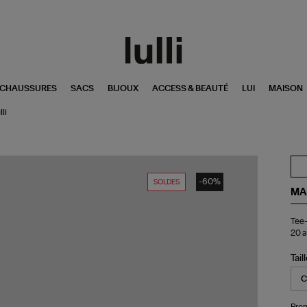
CHAUSSURES
SACS
BIJOUX
ACCESS & BEAUTÉ
LUI
MAISON
lli
-60%
SOLDES
MA
Tee
Tee-
shi
20 a
Lull
Is
Ico
Tail
Co
Bla
Exc
20
Pren