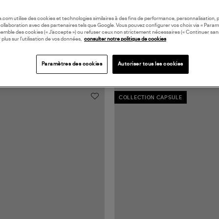
oile.com utilise des cookies et technologies similaires à des fins de performance, personnalisation, p
collaboration avec des partenaires tels que Google. Vous pouvez configurer vos choix via « Param
semble des cookies (« J’accepte ») ou refuser ceux non strictement nécessaires (« Continuer san
 plus sur l’utilisation de vos données,
consulter notre politique de cookies
Paramètres des cookies
Autoriser tous les cookies
COLLECTION CAPSULE