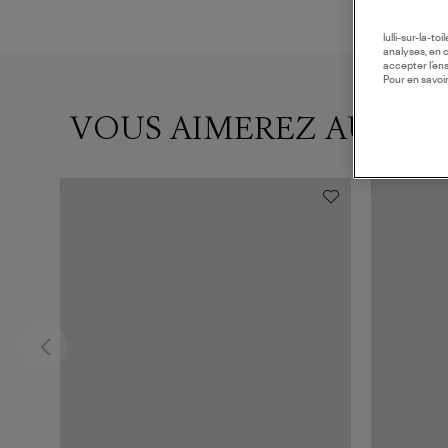
lulli-sur-la-t
analyses, en 
accepter l’en
Pour en savoir
VOUS AIMEREZ AUSSI