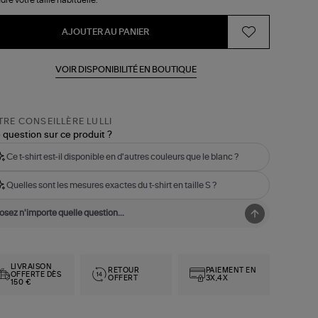
s
i
AJOUTER AU PANIER
VOIR DISPONIBILITÉ EN BOUTIQUE
RE CONSEILLÈRE LULLI
 question sur ce produit ?
Ce t-shirt est-il disponible en d'autres couleurs que le blanc ?
Quelles sont les mesures exactes du t-shirt en taille S ?
LIVRAISON
RETOUR
PAIEMENT EN
OFFERTE DÈS
OFFERT
3X,4X
150 €