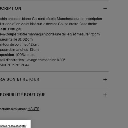
SCRIPTION
shirt en coton blanc. Col rond côtelé. Manches courtes. Inscription
i is iconic" en violet irisé sur le devant. Coupe droite. Base droite.
 in :
Portugal.
le & Coupe :
Notre mannequin porte une taille S et mesure 172 cm.
ueur (taille S) : 62 cm.
-tour de poitrine : 42 cm.
ueur de manches : 13 cm.
position :
100% coton.
eil d'entretien :
Lavage en machine à 30°.
f-M007FTS763704)
VRAISON ET RETOUR
SPONIBILITÉ BOUTIQUE
HAUTS
ections similaires :
ntinuer sans accepter