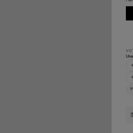
an
Lull
VOT
Une