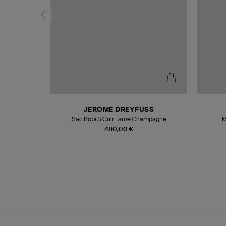
N
JEROME DREYFUSS
te
Sac Bobi S Cuir Lamé Champagne
M
480,00 €