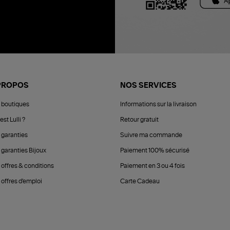
PROPOS
NOS SERVICES
 boutiques
Informations sur la livraison
est Lulli ?
Retour gratuit
 garanties
Suivre ma commande
 garanties Bijoux
Paiement 100% sécurisé
 offres & conditions
Paiement en 3 ou 4 fois
offres d'emploi
Carte Cadeau