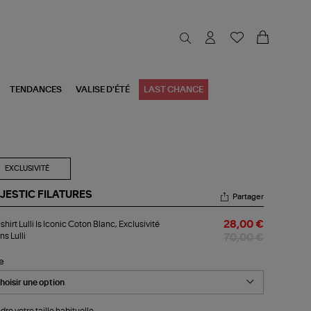
TENDANCES
VALISE D'ÉTÉ
LAST CHANCE
EXCLUSIVITÉ
JESTIC FILATURES
Partager
-
shirt Lulli Is Iconic Coton Blanc, Exclusivité
28,00 €
rt
ns Lulli
i
70,00 €
nic
le
ton
nc,
lusivité
dre votre taille habituelle.