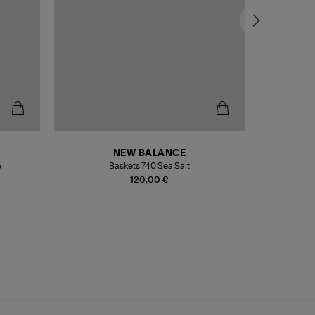
NEW BALANCE
e
Baskets 740 Sea Salt
Veste
120,00 €