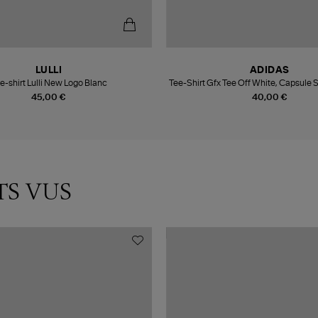
LULLI
ADIDAS
e-shirt Lulli New Logo Blanc
Tee-Shirt Gfx Tee Off White, Capsul
45,00 €
40,00 €
TS VUS