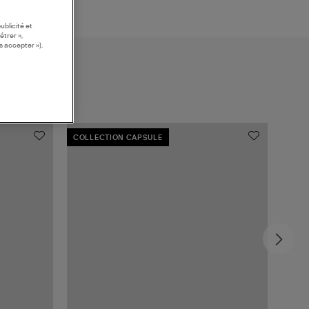
ublicité et
étrer »,
s accepter »).
COLLECTION CAPSULE