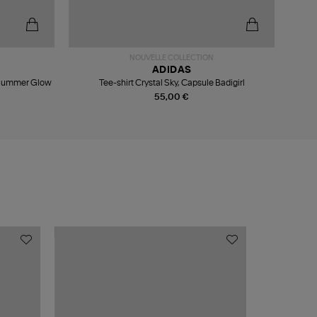
-5
NOUVELLE COLLECTION
ADIDAS
e Summer Glow
Tee-shirt Crystal Sky, Capsule Badigirl
55,00 €