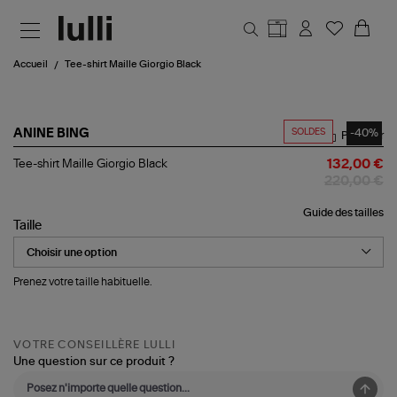
Aller au contenu principal
Accueil
Tee-shirt Maille Giorgio Black
SOLDES
-40%
ANINE BING
Partager
Tee-
Tee-shirt Maille Giorgio Black
132,00 €
shirt
220,00 €
Maille
Giorgio
Guide des tailles
Black
Taille
Prenez votre taille habituelle.
VOTRE CONSEILLÈRE LULLI
Une question sur ce produit ?