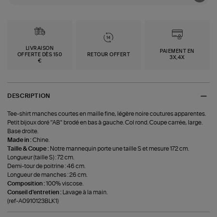
LIVRAISON
PAIEMENT EN
OFFERTE DÈS 150
RETOUR OFFERT
3X,4X
€
DESCRIPTION
Tee-shirt manches courtes en maille fine, légère noire coutures apparentes.
Petit bijoux doré "AB" brodé en bas à gauche. Col rond. Coupe carrée, large.
Base droite.
Made in :
Chine.
Taille & Coupe :
Notre mannequin porte une taille S et mesure 172 cm.
Longueur (taille S) : 72 cm.
Demi-tour de poitrine : 46 cm.
Longueur de manches : 26 cm.
Composition :
100% viscose.
Conseil d'entretien :
Lavage à la main.
(ref-A0910123BLK1)