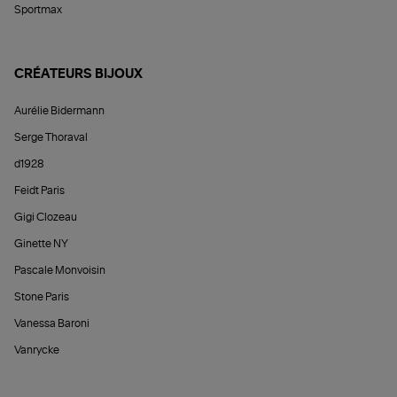
Sportmax
CRÉATEURS BIJOUX
Aurélie Bidermann
Serge Thoraval
d1928
Feidt Paris
Gigi Clozeau
Ginette NY
Pascale Monvoisin
Stone Paris
Vanessa Baroni
Vanrycke