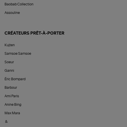
Baobab Collection
Assouline
CRÉATEURS PRÊT-À-PORTER
Kujten
Samsoe Samsoe
Soeur
Ganni
Éric Bompard
Barbour
Ami Paris
Anine Bing
Max Mara
&