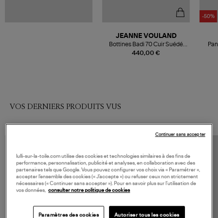
-50%
JEANNE VOULAND
Bottines Badi 70 Cuir Suédé
Pan
Noir
440,00 €
VOS DERNIERS PRODUITS VUS
Continuer sans accepter
lulli-sur-la-toile.com utilise des cookies et technologies similaires à des fins de
performance, personnalisation, publicité et analyses, en collaboration avec des
partenaires tels que Google. Vous pouvez configurer vos choix via « Paramétrer »,
accepter l’ensemble des cookies (« J’accepte ») ou refuser ceux non strictement
nécessaires (« Continuer sans accepter »). Pour en savoir plus sur l’utilisation de
vos données,
consulter notre politique de cookies
Paramètres des cookies
Autoriser tous les cookies