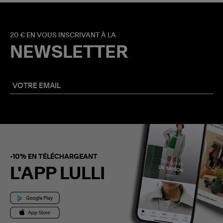
20 € EN VOUS INSCRIVANT À LA
NEWSLETTER
-10% EN TÉLÉCHARGEANT
L'APP LULLI