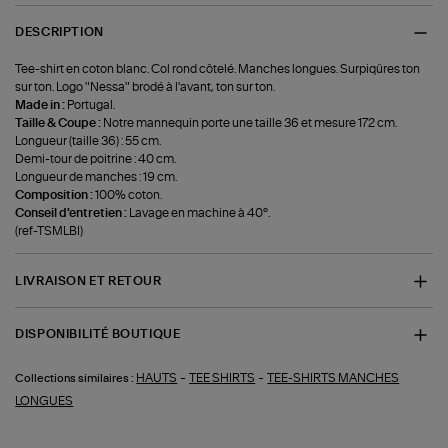
DESCRIPTION
Tee-shirt en coton blanc. Col rond côtelé. Manches longues. Surpiqûres ton
sur ton. Logo "Nessa" brodé à l'avant, ton sur ton.
Made in :
Portugal.
Taille & Coupe :
Notre mannequin porte une taille 36 et mesure 172 cm.
Longueur (taille 36) : 55 cm.
Demi-tour de poitrine : 40 cm.
Longueur de manches : 19 cm.
Composition :
100% coton.
Conseil d'entretien :
Lavage en machine à 40°.
(ref-TSMLBI)
LIVRAISON ET RETOUR
DISPONIBILITÉ BOUTIQUE
-
-
HAUTS
TEE SHIRTS
TEE-SHIRTS MANCHES
Collections similaires :
LONGUES