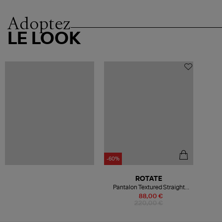
Adoptez
LE LOOK
-60%
ROTATE
Pantalon Textured Straight
Fossil
88,00 €
220,00 €