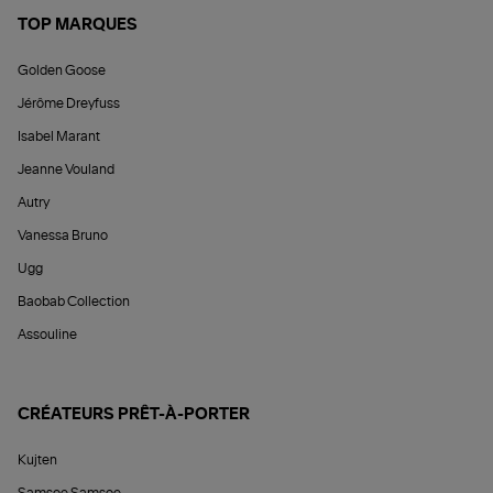
TOP MARQUES
Golden Goose
Jérôme Dreyfuss
Isabel Marant
Jeanne Vouland
Autry
Vanessa Bruno
Ugg
Baobab Collection
Assouline
CRÉATEURS PRÊT-À-PORTER
Kujten
Samsoe Samsoe