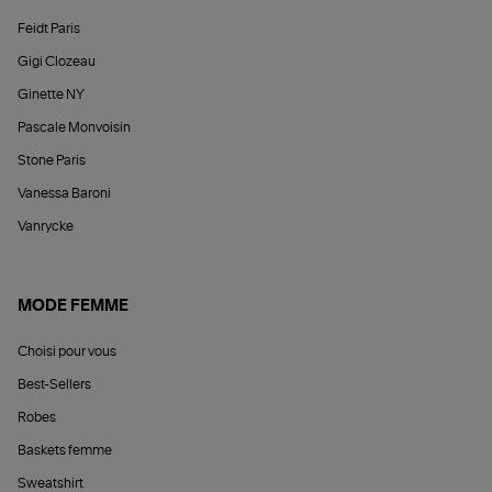
Feidt Paris
Gigi Clozeau
Ginette NY
Pascale Monvoisin
Stone Paris
Vanessa Baroni
Vanrycke
MODE FEMME
Choisi pour vous
Best-Sellers
Robes
Baskets femme
Sweatshirt