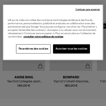
VOUS AIMEREZ AUSSI
Continuer sans accepter
lulli-sur-la-toile.com utilise des cookies et technologies similaires à des fins de
performance, personnalisation, publicité et analyses, en collaboration avec des
MADE 
partenaires tels que Google. Vous pouvez configurer vos choix via « Paramétrer »,
accepter l’ensemble des cookies (« J’accepte ») ou refuser ceux non strictement
nécessaires (« Continuer sans accepter »). Pour en savoir plus sur l’utilisation de
vos données,
consulter notre politique de cookies
Paramètres des cookies
Autoriser tous les cookies
ANINE BING
BOMPARD
Tee Shirt Collegiate Jaylin
Top Col V Ultrafin Manches
T-Sh
Cream
Courtes Naturel
140,00 €
180,00 €