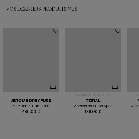
VOS DERNIERS PRODUITS VUS
NOUVELLE COLLECTION
N
JEROME DREYFUSS
TORAL
Sac Bobi S Cuir Lamé
Mocassins Killian Sport
Veste
Champagne
Mousse
480,00 €
189,00 €