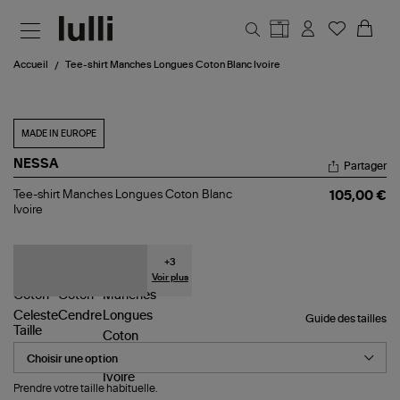
Aller au contenu principal
Accueil
Tee-shirt Manches Longues Coton Blanc Ivoire
MADE IN EUROPE
NESSA
Partager
Tee-
Tee-shirt Manches Longues Coton Blanc
105,00 €
shirt
Ivoire
Manches
Longues
Coton
Blanc
+
3
Ivoire
Voir plus
Guide des tailles
Taille
Prendre votre taille habituelle.