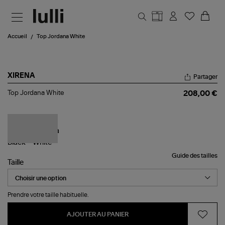
Aller au contenu principal
Accueil
Top Jordana White
XIRENA
Partager
Top
Top Jordana White
208,00 €
Jordana
White
Guide des tailles
Taille
Prendre votre taille habituelle.
AJOUTER AU PANIER