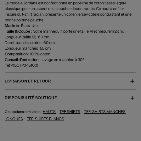
Le modèle Jordana est confectionné en popeline de coton tissée légère
classique pour un aspect et un toucher décontractés. Ce haut à enfiler,
inspiré du t-shirt raglan, présente un col en jersey côtelé contrastant et une
poche poitrine gauche.
Made in :
États-Unis.
Taille & Coupe :
Notre mannequin porte une taille M et mesure 172 cm.
Longueur (taille M) : 60 cm.
Demi-tour de poitrine : 60 cm.
Longueur manches : 55 cm
Composition :
100% coton.
Conseil d'entretien :
Lavage en machine à 30°.
(ref-X5CTP045100)
LIVRAISON ET RETOUR
DISPONIBILITÉ BOUTIQUE
-
-
HAUTS
TEE SHIRTS
TEE-SHIRTS MANCHES
Collections similaires :
-
LONGUES
TEE-SHIRTS BLANCS