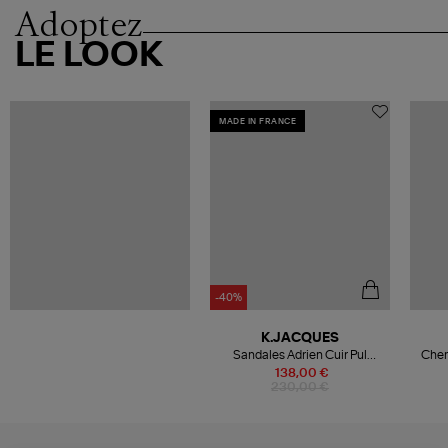
Adoptez
LE LOOK
MADE IN FRANCE
-40%
K.JACQUES
Sandales Adrien Cuir Pul
Chem
Naturel
138,00 €
230,00 €