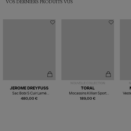
VOS DERNIERS PRODUITS VUS
NOUVELLE COLLECTION
N
JEROME DREYFUSS
TORAL
Sac Bobi S Cuir Lamé
Mocassins Killian Sport
Veste
Champagne
Mousse
480,00 €
189,00 €