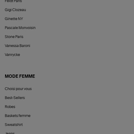
Feidt Paris
Gigi Clozeau
Ginette NY
Pascale Monvoisin
Stone Paris
Vanessa Baroni
Vanrycke
MODE FEMME
Choisi pour vous
Best-Sellers
Robes
Baskets femme
Sweatshirt
Jeans