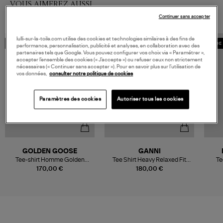
VOUS AIMEREZ AUSSI
Continuer sans accepter
lulli-sur-la-toile.com utilise des cookies et technologies similaires à des fins de
MADE IN EUROPE
MADE IN EUROPE
MADE 
performance, personnalisation, publicité et analyses, en collaboration avec des
partenaires tels que Google. Vous pouvez configurer vos choix via « Paramétrer »,
accepter l’ensemble des cookies (« J’accepte ») ou refuser ceux non strictement
nécessaires (« Continuer sans accepter »). Pour en savoir plus sur l’utilisation de
vos données,
consulter notre politique de cookies
Paramètres des cookies
Autoriser tous les cookies
GOLDEN GOOSE
GANNI
Tee-shirt Homme Golden
Tee Shirt Heavy Relaxed Fit
Te
Coton Blanc Vintage
Bright White
170,00 €
180,00 €