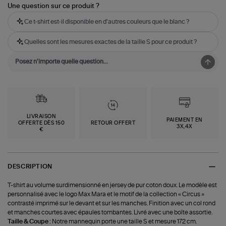
Une question sur ce produit ?
Ce t-shirt est-il disponible en d'autres couleurs que le blanc ?
Quelles sont les mesures exactes de la taille S pour ce produit ?
LIVRAISON
PAIEMENT EN
OFFERTE DÈS 150
RETOUR OFFERT
3X,4X
€
DESCRIPTION
T-shirt au volume surdimensionné en jersey de pur coton doux. Le modèle est
personnalisé avec le logo Max Mara et le motif de la collection « Circus »
contrasté imprimé sur le devant et sur les manches. Finition avec un col rond
et manches courtes avec épaules tombantes. Livré avec une boîte assortie.
Taille & Coupe :
Notre mannequin porte une taille S et mesure 172 cm.