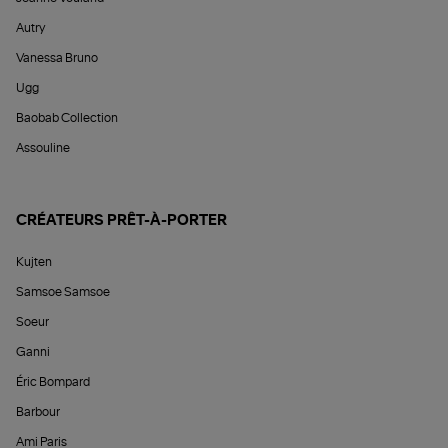
Autry
Vanessa Bruno
Ugg
Baobab Collection
Assouline
CRÉATEURS PRÊT-À-PORTER
Kujten
Samsoe Samsoe
Soeur
Ganni
Éric Bompard
Barbour
Ami Paris