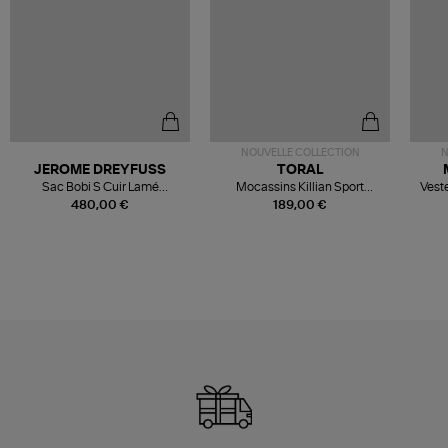
NOUVELLE COLLECTION
N
JEROME DREYFUSS
TORAL
Sac Bobi S Cuir Lamé
Mocassins Killian Sport
Veste
Champagne
Mousse
480,00 €
189,00 €