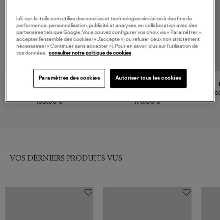
lulli-sur-la-toile.com utilise des cookies et technologies similaires à des fins de
performance, personnalisation, publicité et analyses, en collaboration avec des
partenaires tels que Google. Vous pouvez configurer vos choix via « Paramétrer »,
accepter l’ensemble des cookies (« J’accepte ») ou refuser ceux non strictement
nécessaires (« Continuer sans accepter »). Pour en savoir plus sur l’utilisation de
vos données,
consulter notre politique de cookies
Paramètres des cookies
Autoriser tous les cookies
MARANT ÉTOILE
GOLDEN GOOSE
Tee-shirt Zewel Blanc
Tee-shirt Big Star Coton Blanc
Te
Noir
160,00 €
170,00 €
VOS DERNIERS PRODUITS VUS