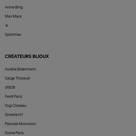
Anine Bing
Max Mara
&
Sportmax
CRÉATEURS BIJOUX
Aurélie Bidermann
Serge Thoraval
d1928
Feidt Paris
Gigi Clozeau
Ginette NY
Pascale Monvoisin
Stone Paris