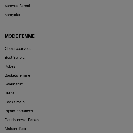
Vanessa Baroni
Vanrycke
MODE FEMME
Choisi pour vous
Best-Sellers
Robes
Baskets femme
Sweatshirt
Jeans
Sacs à main
Bijoux tendances
Doudounes et Parkas
Maison déco