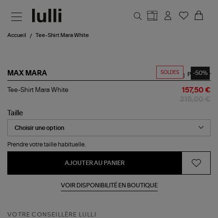
Aller au contenu principal
Accueil
Tee-Shirt Mara White
SOLDES
-50%
MAX MARA
Partager
Tee-
Tee-Shirt Mara White
157,50 €
Shirt
315,00 €
Mara
White
Taille
Prendre votre taille habituelle.
AJOUTER AU PANIER
VOIR DISPONIBILITÉ EN BOUTIQUE
VOTRE CONSEILLÈRE LULLI