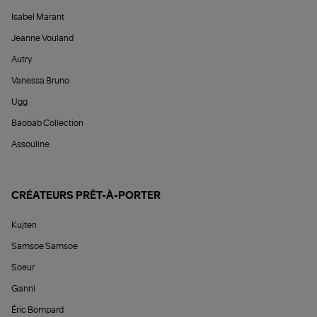
Isabel Marant
Jeanne Vouland
Autry
Vanessa Bruno
Ugg
Baobab Collection
Assouline
CRÉATEURS PRÊT-À-PORTER
Kujten
Samsoe Samsoe
Soeur
Ganni
Éric Bompard