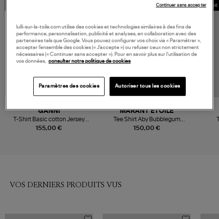
Continuer sans accepter
MADE IN EUROPE
MADE IN EUROPE
MADE 
lulli-sur-la-toile.com utilise des cookies et technologies similaires à des fins de
performance, personnalisation, publicité et analyses, en collaboration avec des
partenaires tels que Google. Vous pouvez configurer vos choix via « Paramétrer »,
accepter l’ensemble des cookies (« J’accepte ») ou refuser ceux non strictement
nécessaires (« Continuer sans accepter »). Pour en savoir plus sur l’utilisation de
vos données,
consulter notre politique de cookies
Paramètres des cookies
Autoriser tous les cookies
GANNI
MARANT ÉTOILE
T-Shirt Basic cotton Jersey
Tee Shirt Aby Bubblegum
T
Chalk Pink
Granita
155,00 €
150,00 €
VOS DERNIERS PRODUITS VUS