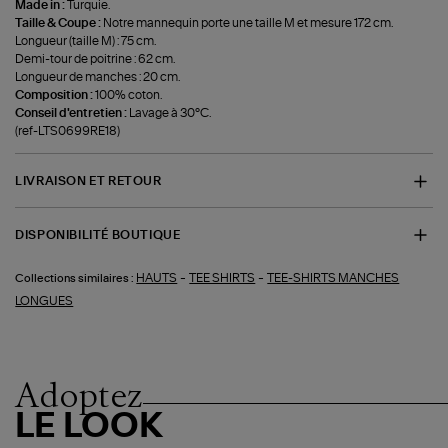
Made in :
Turquie.
Taille & Coupe :
Notre mannequin porte une taille M et mesure 172 cm.
Longueur (taille M) : 75 cm.
Demi-tour de poitrine : 62 cm.
Longueur de manches : 20 cm.
Composition :
100% coton.
Conseil d'entretien :
Lavage à 30°C.
(ref-LTS0699RE18)
LIVRAISON ET RETOUR
DISPONIBILITÉ BOUTIQUE
-
-
HAUTS
TEE SHIRTS
TEE-SHIRTS MANCHES
Collections similaires :
LONGUES
Adoptez
LE LOOK