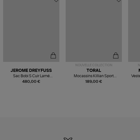
NOUVELLE COLLECTION
N
JEROME DREYFUSS
TORAL
Sac Bobi S Cuir Lamé
Mocassins Killian Sport
Veste
Champagne
Mousse
480,00 €
189,00 €