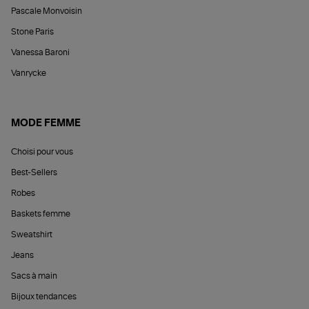
Pascale Monvoisin
Stone Paris
Vanessa Baroni
Vanrycke
MODE FEMME
Choisi pour vous
Best-Sellers
Robes
Baskets femme
Sweatshirt
Jeans
Sacs à main
Bijoux tendances