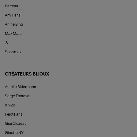
Barbour
Ami Paris
Anine Bing
Max Mara
&
Sportmax
CRÉATEURS BIJOUX
Aurélie Bidermann
Serge Thoraval
d1928
Feidt Paris
Gigi Clozeau
Ginette NY