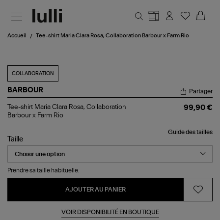
Aller au contenu principal
Accueil
Tee-shirt Maria Clara Rosa, Collaboration Barbour x Farm Rio
COLLABORATION
BARBOUR
Partager
Tee-
Tee-shirt Maria Clara Rosa, Collaboration
99,90 €
shirt
Barbour x Farm Rio
Maria
Clara
Guide des tailles
Rosa,
Taille
Collaboration
Barbour
x
Farm
Prendre sa taille habituelle.
Rio
AJOUTER AU PANIER
VOIR DISPONIBILITÉ EN BOUTIQUE