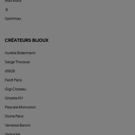
Max Mara
&
Sportmax
CRÉATEURS BIJOUX
Aurélie Bidermann
Serge Thoraval
d1928
Feidt Paris
Gigi Clozeau
Ginette NY
Pascale Monvoisin
Stone Paris
Vanessa Baroni
Vanrycke