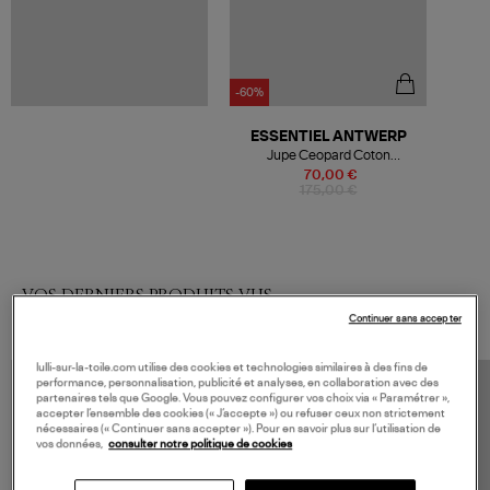
-60%
ESSENTIEL ANTWERP
Jupe Ceopard Coton
Buckthorn Brown
70,00 €
175,00 €
VOS DERNIERS PRODUITS VUS
Continuer sans accepter
lulli-sur-la-toile.com utilise des cookies et technologies similaires à des fins de
performance, personnalisation, publicité et analyses, en collaboration avec des
partenaires tels que Google. Vous pouvez configurer vos choix via « Paramétrer »,
accepter l’ensemble des cookies (« J’accepte ») ou refuser ceux non strictement
nécessaires (« Continuer sans accepter »). Pour en savoir plus sur l’utilisation de
vos données,
consulter notre politique de cookies