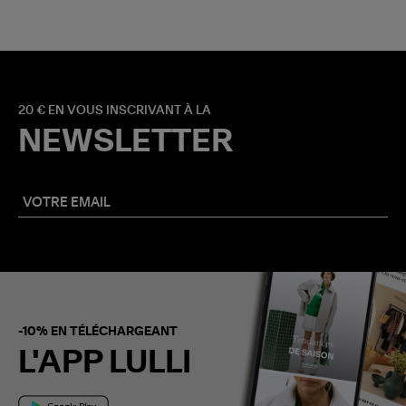
20 € EN VOUS INSCRIVANT À LA
NEWSLETTER
-10% EN TÉLÉCHARGEANT
L'APP LULLI