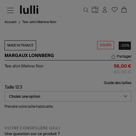
Aller au contenu principal
Accueil
Tee-shirt Marlow Noir
SOLDES
-30%
MADE IN FRANCE
MARGAUX LONNBERG
Partager
Tee-
Tee-shirt Marlow Noir
56,00 €
shirt
80,00 €
Marlow
Noir
Guide des tailles
Taille 123
Prendre votre taille habituelle.
VOTRE CONSEILLÈRE LULLI
Une question sur ce produit ?