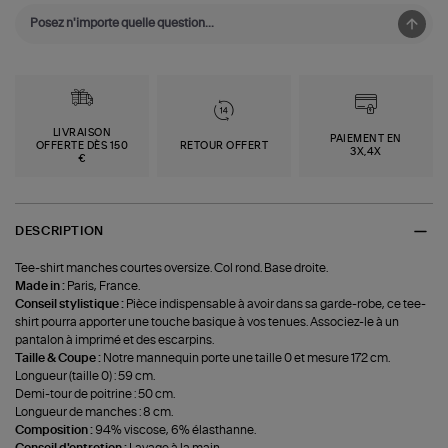
LIVRAISON
PAIEMENT EN
OFFERTE DÈS 150
RETOUR OFFERT
3X,4X
€
DESCRIPTION
Tee-shirt manches courtes oversize. Col rond. Base droite.
Made in :
Paris, France.
Conseil stylistique :
Pièce indispensable à avoir dans sa garde-robe, ce tee-
shirt pourra apporter une touche basique à vos tenues. Associez-le à un
pantalon à imprimé et des escarpins.
Taille & Coupe :
Notre mannequin porte une taille 0 et mesure 172 cm.
Longueur (taille 0) : 59 cm.
Demi-tour de poitrine : 50 cm.
Longueur de manches : 8 cm.
Composition :
94% viscose, 6% élasthanne.
Conseil d'entretien :
Lavage à la main.