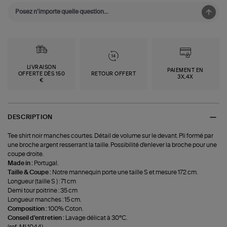
LIVRAISON
PAIEMENT EN
OFFERTE DÈS 150
RETOUR OFFERT
3X,4X
€
DESCRIPTION
Tee shirt noir manches courtes. Détail de volume sur le devant. Pli formé par
une broche argent resserrant la taille. Possibilité d'enlever la broche pour une
coupe droite.
Made in :
Portugal.
Taille & Coupe :
Notre mannequin porte une taille S et mesure 172 cm.
Longueur (taille S ) : 71 cm
Demi tour poitrine : 35 cm
Longueur manches : 15 cm.
Composition :
100% Coton.
Conseil d'entretien :
Lavage délicat à 30°C.
(ref-ML1044)