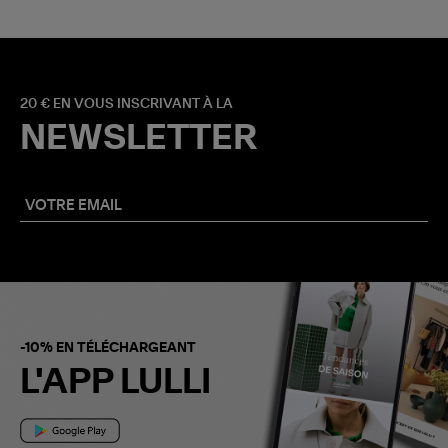
20 € EN VOUS INSCRIVANT À LA
NEWSLETTER
-10% EN TÉLÉCHARGEANT
L'APP LULLI