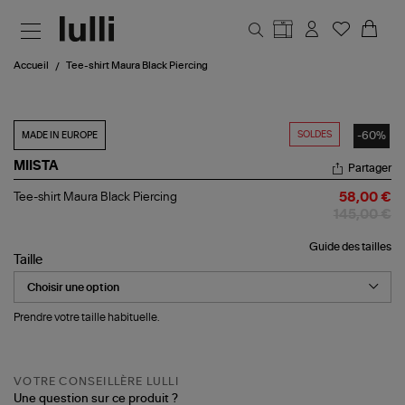
Aller au contenu principal
Accueil
Tee-shirt Maura Black Piercing
SOLDES
-60%
MADE IN EUROPE
MIISTA
Partager
Tee-
Tee-shirt Maura Black Piercing
58,00 €
shirt
145,00 €
Maura
Black
Guide des tailles
Piercing
Taille
Prendre votre taille habituelle.
VOTRE CONSEILLÈRE LULLI
Une question sur ce produit ?