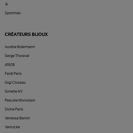
&
Sportmax
CRÉATEURS BIJOUX
Aurélie Bidermann
Serge Thoraval
d1928
Feidt Paris
Gigi Clozeau
Ginette NY
Pascale Monvoisin
Stone Paris
Vanessa Baroni
Vanrycke