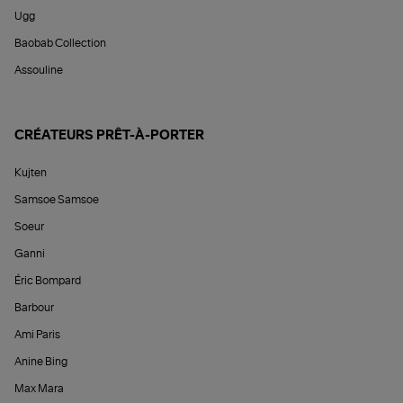
Ugg
Baobab Collection
Assouline
CRÉATEURS PRÊT-À-PORTER
Kujten
Samsoe Samsoe
Soeur
Ganni
Éric Bompard
Barbour
Ami Paris
Anine Bing
Max Mara