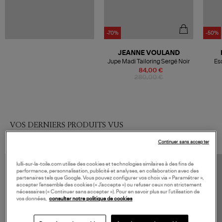
-70%
-50%
JEANNE VOULAND
Jupe Madi Tailoring Sergé Noir
Esc
84,00 €
280,00 €
VOS DERNIERS PRODUITS VUS
Continuer sans accepter
lulli-sur-la-toile.com utilise des cookies et technologies similaires à des fins de
performance, personnalisation, publicité et analyses, en collaboration avec des
partenaires tels que Google. Vous pouvez configurer vos choix via « Paramétrer »,
accepter l’ensemble des cookies (« J’accepte ») ou refuser ceux non strictement
nécessaires (« Continuer sans accepter »). Pour en savoir plus sur l’utilisation de
vos données,
consulter notre politique de cookies