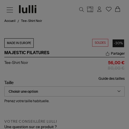
Aller au contenu principal
Accueil
Tee-Shirt Noir
SOLDES
-30%
MADE IN EUROPE
MAJESTIC FILATURES
Partager
Tee-
Tee-Shirt Noir
56,00 €
Shirt
80,00 €
Noir
Guide des tailles
Taille
Prenez votre taille habituelle.
VOTRE CONSEILLÈRE LULLI
Une question sur ce produit ?