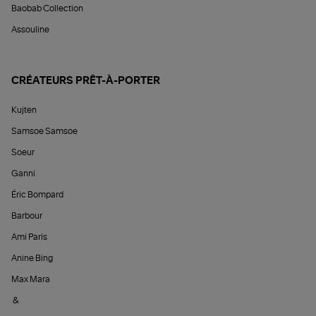
Baobab Collection
Assouline
CRÉATEURS PRÊT-À-PORTER
Kujten
Samsoe Samsoe
Soeur
Ganni
Éric Bompard
Barbour
Ami Paris
Anine Bing
Max Mara
&