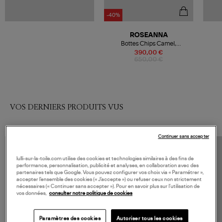
-40%
ROSEANNA
Bottes Chips Camel,
Collaboration Roseanna x La
390,00 €
Botte Gardiane
650,00 €
VOS DERNIERS PRODUITS VUS
Continuer sans accepter
lulli-sur-la-toile.com utilise des cookies et technologies similaires à des fins de
performance, personnalisation, publicité et analyses, en collaboration avec des
partenaires tels que Google. Vous pouvez configurer vos choix via « Paramétrer »,
accepter l’ensemble des cookies (« J’accepte ») ou refuser ceux non strictement
nécessaires (« Continuer sans accepter »). Pour en savoir plus sur l’utilisation de
vos données,
consulter notre politique de cookies
Paramètres des cookies
Autoriser tous les cookies