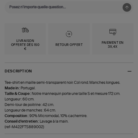
LIVRAISON
PAIEMENT EN
OFFERTE DÈS 150
RETOUR OFFERT
3X,4X
€
DESCRIPTION
Tee-shirt en maille semi-transparent noir. Col rond. Manches longues.
Made in :
Portugal.
Taille & Coupe :
Notre mannequin porte une taille S et mesure 172 cm.
Longueur : 60 cm.
Demi-tour de poitrine : 42 cm.
Longueur de manches : 64 cm.
Composition :
90% Micromodal, 10% cachemire.
Conseil d'entretien :
Lavage à la main.
(ref-M422FTS889002)