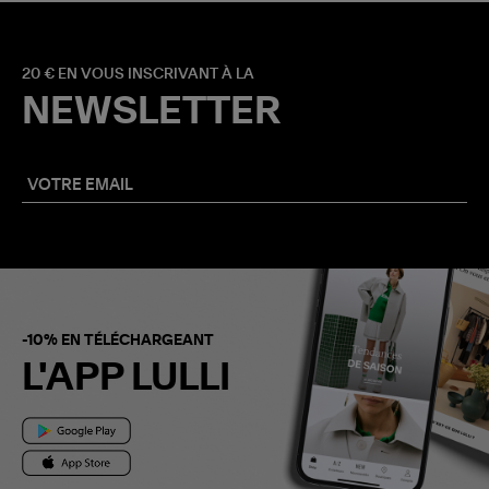
20 € EN VOUS INSCRIVANT À LA
NEWSLETTER
-10% EN TÉLÉCHARGEANT
L'APP LULLI