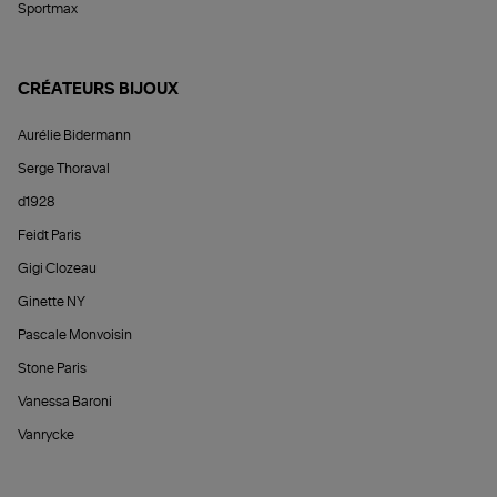
Sportmax
CRÉATEURS BIJOUX
Aurélie Bidermann
Serge Thoraval
d1928
Feidt Paris
Gigi Clozeau
Ginette NY
Pascale Monvoisin
Stone Paris
Vanessa Baroni
Vanrycke