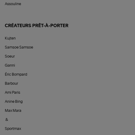
Assouline
CRÉATEURS PRÊT-À-PORTER
Kujten
Samsoe Samsoe
Soeur
Ganni
Éric Bompard
Barbour
Ami Paris
Anine Bing
Max Mara
&
Sportmax