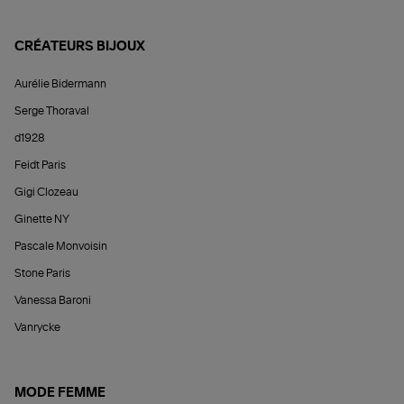
CRÉATEURS BIJOUX
Aurélie Bidermann
Serge Thoraval
d1928
Feidt Paris
Gigi Clozeau
Ginette NY
Pascale Monvoisin
Stone Paris
Vanessa Baroni
Vanrycke
MODE FEMME