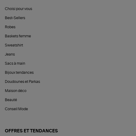
Choisi pour vous
Best-Sellers
Robes
Baskets femme
Sweatshirt
Jeans
Sacs à main
Bijoux tendances
Doudounes et Parkas
Maison déco
Beauté
Conseil Mode
OFFRES ET TENDANCES