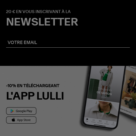
20 € EN VOUS INSCRIVANT À LA
NEWSLETTER
-10% EN TÉLÉCHARGEANT
L'APP LULLI