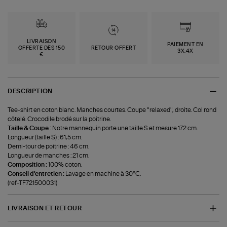
LIVRAISON
PAIEMENT EN
OFFERTE DÈS 150
RETOUR OFFERT
3X,4X
€
DESCRIPTION
Tee-shirt en coton blanc. Manches courtes. Coupe "relaxed", droite. Col rond
côtelé. Crocodile brodé sur la poitrine.
Taille & Coupe :
Notre mannequin porte une taille S et mesure 172 cm.
Longueur (taille S) : 61,5 cm.
Demi-tour de poitrine : 46 cm.
Longueur de manches : 21 cm.
Composition :
100% coton.
Conseil d'entretien :
Lavage en machine à 30°C.
(ref-TF721500031)
LIVRAISON ET RETOUR