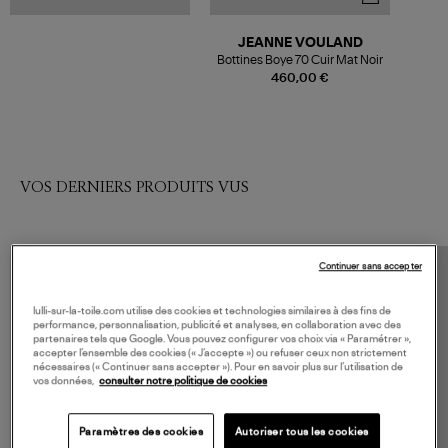
JEANNE VOULAND
Bottines Boye 70 Cuir Mat Noir
460,00 €
VOS DERNIERS PRODUITS VUS
Continuer sans accepter
lulli-sur-la-toile.com utilise des cookies et technologies similaires à des fins de
performance, personnalisation, publicité et analyses, en collaboration avec des
partenaires tels que Google. Vous pouvez configurer vos choix via « Paramétrer »,
accepter l’ensemble des cookies (« J’accepte ») ou refuser ceux non strictement
nécessaires (« Continuer sans accepter »). Pour en savoir plus sur l’utilisation de
vos données,
consulter notre politique de cookies
Paramètres des cookies
Autoriser tous les cookies