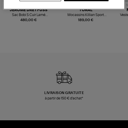
NOUVELLE COLLECTION
N
JEROME DREYFUSS
TORAL
Sac Bobi S Cuir Lamé
Mocassins Killian Sport
Veste
Champagne
Mousse
480,00 €
189,00 €
LIVRAISON GRATUITE
à partir de 150 € d'achat*