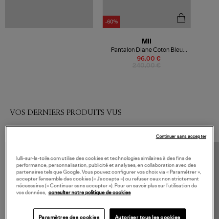
-60%
MII
Pantalon Diane Coton Bleu
Indigo
96,00 €
240,00 €
VOS DERNIERS PRODUITS VUS
Continuer sans accepter
lulli-sur-la-toile.com utilise des cookies et technologies similaires à des fins de
performance, personnalisation, publicité et analyses, en collaboration avec des
partenaires tels que Google. Vous pouvez configurer vos choix via « Paramétrer »,
accepter l’ensemble des cookies (« J’accepte ») ou refuser ceux non strictement
nécessaires (« Continuer sans accepter »). Pour en savoir plus sur l’utilisation de
vos données,
consulter notre politique de cookies
Paramètres des cookies
Autoriser tous les cookies