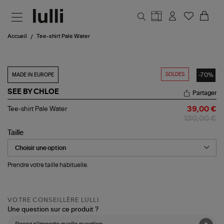
Aller au contenu principal
Accueil
Tee-shirt Pale Water
SOLDES
-70%
MADE IN EUROPE
SEE BY CHLOE
Partager
Tee-
Tee-shirt Pale Water
39,00 €
shirt
130,00 €
Pale
Water
Taille
Prendre votre taille habituelle.
VOTRE CONSEILLÈRE LULLI
Une question sur ce produit ?