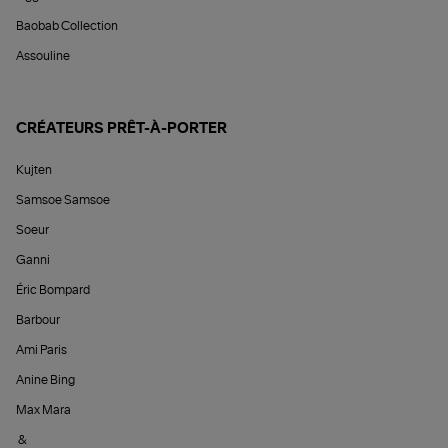
Baobab Collection
Assouline
CRÉATEURS PRÊT-À-PORTER
Kujten
Samsoe Samsoe
Soeur
Ganni
Éric Bompard
Barbour
Ami Paris
Anine Bing
Max Mara
&