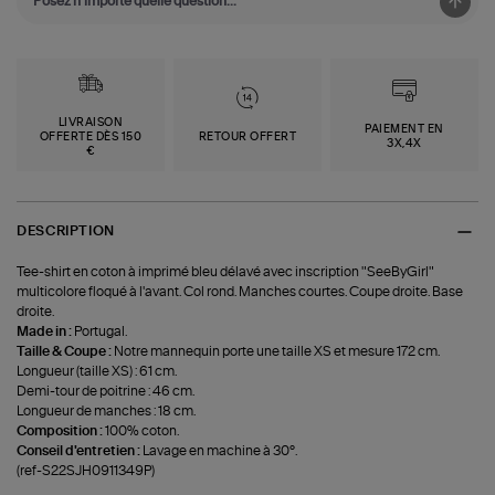
LIVRAISON
PAIEMENT EN
OFFERTE DÈS 150
RETOUR OFFERT
3X,4X
€
DESCRIPTION
Tee-shirt en coton à imprimé bleu délavé avec inscription "SeeByGirl"
multicolore floqué à l'avant. Col rond. Manches courtes. Coupe droite. Base
droite.
Made in :
Portugal.
Taille & Coupe :
Notre mannequin porte une taille XS et mesure 172 cm.
Longueur (taille XS) : 61 cm.
Demi-tour de poitrine : 46 cm.
Longueur de manches : 18 cm.
Composition :
100% coton.
Conseil d'entretien :
Lavage en machine à 30°.
(ref-S22SJH0911349P)