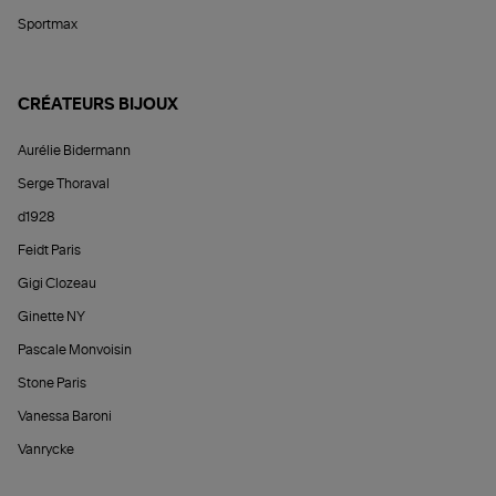
Sportmax
CRÉATEURS BIJOUX
Aurélie Bidermann
Serge Thoraval
d1928
Feidt Paris
Gigi Clozeau
Ginette NY
Pascale Monvoisin
Stone Paris
Vanessa Baroni
Vanrycke