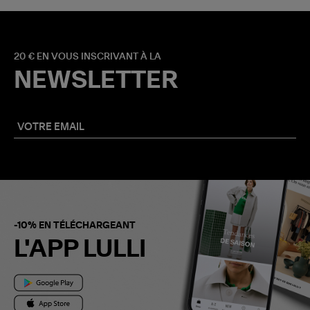
20 € EN VOUS INSCRIVANT À LA
NEWSLETTER
-10% EN TÉLÉCHARGEANT
L'APP LULLI