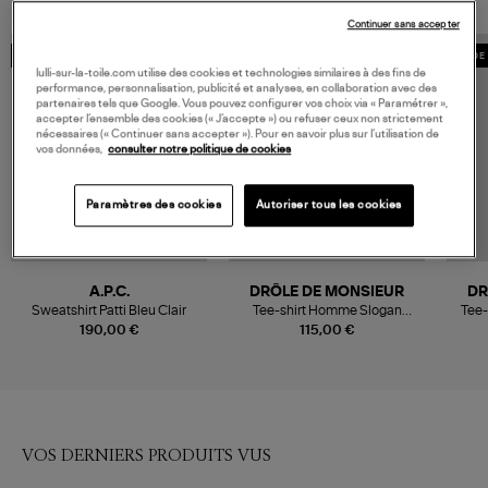
Continuer sans accepter
MADE IN EUROPE
MADE IN EUROPE
MADE 
lulli-sur-la-toile.com utilise des cookies et technologies similaires à des fins de
performance, personnalisation, publicité et analyses, en collaboration avec des
partenaires tels que Google. Vous pouvez configurer vos choix via « Paramétrer »,
accepter l’ensemble des cookies (« J’accepte ») ou refuser ceux non strictement
nécessaires (« Continuer sans accepter »). Pour en savoir plus sur l’utilisation de
vos données,
consulter notre politique de cookies
Paramètres des cookies
Autoriser tous les cookies
A.P.C.
DRÔLE DE MONSIEUR
DR
Sweatshirt Patti Bleu Clair
Tee-shirt Homme Slogan
Tee-
Atlantic Blue
190,00 €
115,00 €
VOS DERNIERS PRODUITS VUS