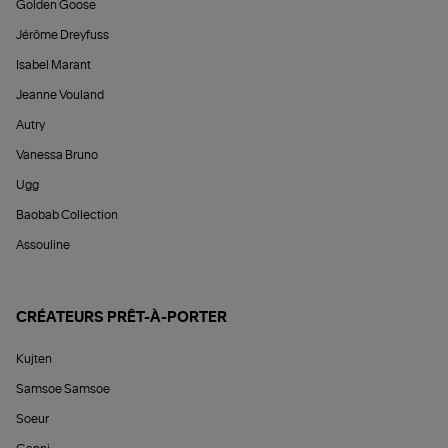
Golden Goose
Jérôme Dreyfuss
Isabel Marant
Jeanne Vouland
Autry
Vanessa Bruno
Ugg
Baobab Collection
Assouline
CRÉATEURS PRÊT-À-PORTER
Kujten
Samsoe Samsoe
Soeur