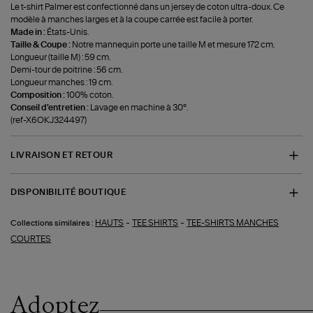
Le t-shirt Palmer est confectionné dans un jersey de coton ultra-doux. Ce
modèle à manches larges et à la coupe carrée est facile à porter.
Made in :
États-Unis.
Taille & Coupe :
Notre mannequin porte une taille M et mesure 172 cm.
Longueur (taille M) : 59 cm.
Demi-tour de poitrine : 56 cm.
Longueur manches : 19 cm.
Composition :
100% coton.
Conseil d'entretien :
Lavage en machine à 30°.
(ref-X6OKJ324497)
LIVRAISON ET RETOUR
DISPONIBILITÉ BOUTIQUE
-
-
HAUTS
TEE SHIRTS
TEE-SHIRTS MANCHES
Collections similaires :
COURTES
Adoptez