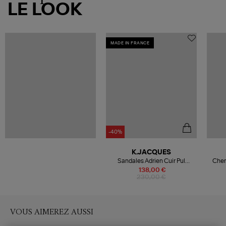
LE LOOK
MADE IN FRANCE
-40%
K.JACQUES
Sandales Adrien Cuir Pul
Chem
Naturel
138,00 €
230,00 €
VOUS AIMEREZ AUSSI