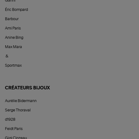
Ganni
Éric Bompard
Barbour
Ami Paris
Anine Bing
Max Mara
&
Sportmax
CRÉATEURS BIJOUX
Aurélie Bidermann
Serge Thoraval
d1928
Feidt Paris
Gigi Clozeau