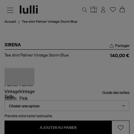
Aller au contenu principal
Accueil
Tee shirt Palmer Vintage Storm Blue
XIRENA
Partager
Tee
Tee shirt Palmer Vintage Storm Blue
140,00 €
shirt
Palmer
Vintage
Storm
Blue
Guide des tailles
Taille
Prendre votre taille habituelle.
AJOUTER AU PANIER