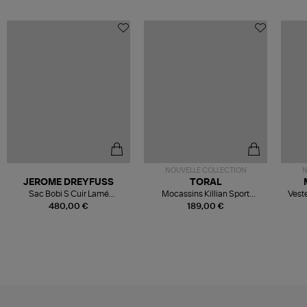
NOUVELLE COLLECTION
N
JEROME DREYFUSS
TORAL
Sac Bobi S Cuir Lamé
Mocassins Killian Sport
Veste
Champagne
Mousse
480,00 €
189,00 €