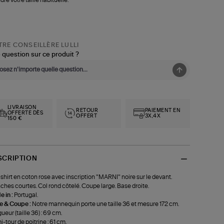
RE CONSEILLÈRE LULLI
 question sur ce produit ?
LIVRAISON
RETOUR
PAIEMENT EN
OFFERTE DÈS
OFFERT
3X,4X
150 €
SCRIPTION
shirt en coton rose avec inscription "MARNI" noire sur le devant.
hes courtes. Col rond côtelé. Coupe large. Base droite.
 in :
Portugal.
le & Coupe :
Notre mannequin porte une taille 36 et mesure 172 cm.
ueur (taille 36) : 69 cm.
-tour de poitrine : 61 cm.