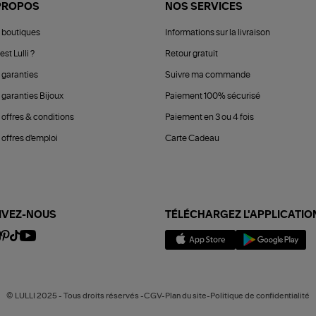
PROPOS
NOS SERVICES
 boutiques
Informations sur la livraison
est Lulli ?
Retour gratuit
 garanties
Suivre ma commande
 garanties Bijoux
Paiement 100% sécurisé
 offres & conditions
Paiement en 3 ou 4 fois
offres d'emploi
Carte Cadeau
IVEZ-NOUS
TÉLÉCHARGEZ L'APPLICATIO
© LULLI 2025 - Tous droits réservés -CGV-Plan du site-Politique de confidentialité