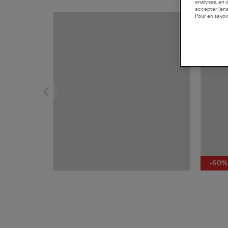
analyses, en 
accepter l’en
Pour en savoir
MADE I
-60%