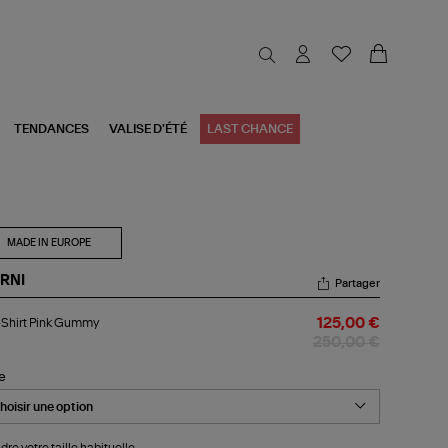
TENDANCES
VALISE D'ÉTÉ
LAST CHANCE
MADE IN EUROPE
RNI
Partager
-
-Shirt Pink Gummy
125,00 €
rt
k
250,00 €
mmy
le
dre votre taille habituelle.