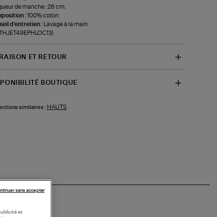
ueur de manche : 26 cm.
position :
100% coton.
eil d'entretien :
Lavage à la main.
f-THJET49EPHLOC13)
VRAISON ET RETOUR
SPONIBILITÉ BOUTIQUE
HAUTS
ections similaires :
ntinuer sans accepter
ublicité et