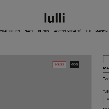
CHAUSSURES
SACS
BIJOUX
ACCESS & BEAUTÉ
LUI
MAISON
-50%
SOLDES
MA
Tee
Tee
Shi
Pin
Gu
Tail
Pren