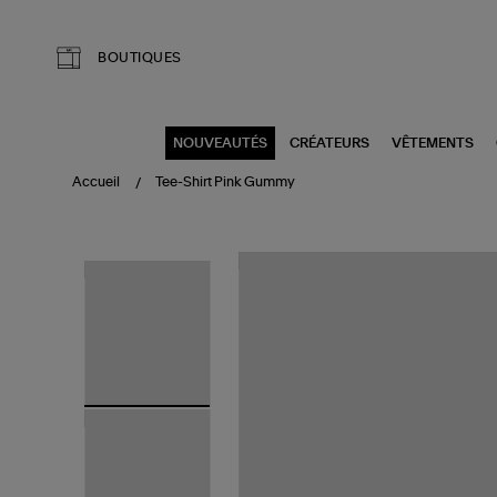
Aller au contenu principal
BOUTIQUES
NOUVEAUTÉS
CRÉATEURS
VÊTEMENTS
Accueil
Tee-Shirt Pink Gummy