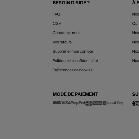
BESOIN D'AIDE ?
À 
FAQ
Nos
CGV
Qui 
Contactez-nous
Nos
Vos retours
Nos
Supprimer mon compte
Nos
Politique de confidentialité
Nos 
Préférences de cookies
MODE DE PAIEMENT
SU