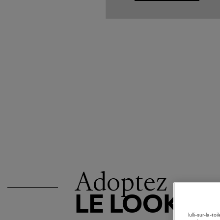
Adoptez
LE LOOK
lulli-sur-la-t