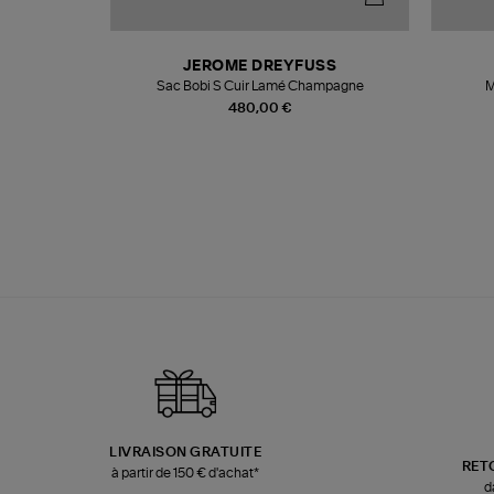
N
JEROME DREYFUSS
te
Sac Bobi S Cuir Lamé Champagne
M
480,00 €
LIVRAISON GRATUITE
RET
à partir de 150 € d'achat*
d