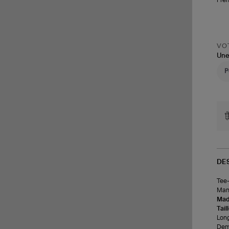
VOT
Une
DE
Tee-
Manc
Made
Tail
Long
Demi