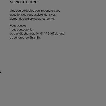
SERVICE CLIENT
Une équipe dédiée pour répondre à vos
questions ou vous assister dans vos
demandes de service après-vente.
Vous pouvez
nous contacter ici
ou par téléphone au 04 91 44 61 67 du lundi
au vendredi de 9h à 18h.
N