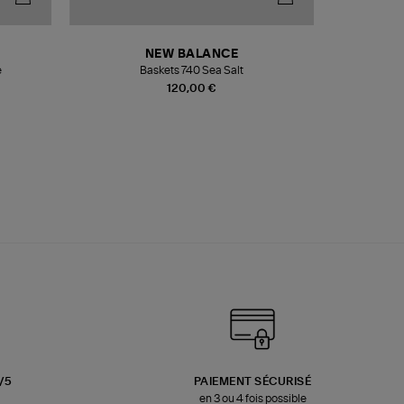
NEW BALANCE
e
Baskets 740 Sea Salt
Veste
120,00 €
3/5
PAIEMENT SÉCURISÉ
en 3 ou 4 fois possible