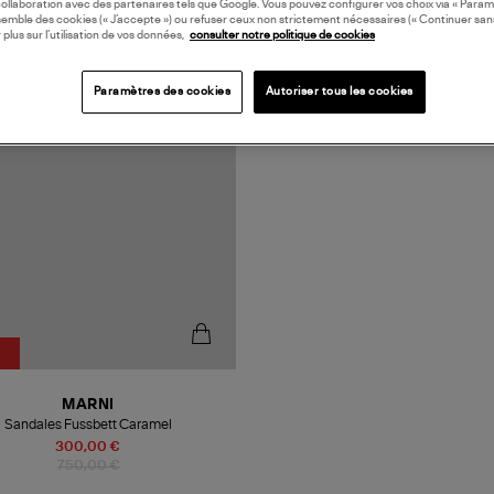
collaboration avec des partenaires tels que Google. Vous pouvez configurer vos choix via « Param
semble des cookies (« J’accepte ») ou refuser ceux non strictement nécessaires (« Continuer san
 plus sur l’utilisation de vos données,
consulter notre politique de cookies
N EUROPE
Paramètres des cookies
Autoriser tous les cookies
MARNI
Sandales Fussbett Caramel
300,00 €
750,00 €