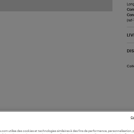
Long
Com
Cons
(re
LI
DI
Coll
Co
oile.com utilise des cookies et technologies similaires à des fins de performance, personnalisation, p