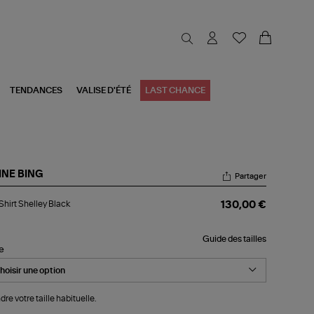
TENDANCES
VALISE D'ÉTÉ
LAST CHANCE
INE BING
Partager
e
Shirt Shelley Black
130,00 €
rt
lley
ck
Guide des tailles
le
dre votre taille habituelle.