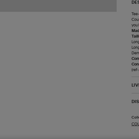
DE
Tee-
Coup
you 
Made
Tail
Long
Long
Demi
Com
Cons
(re
LI
DI
Coll
CO