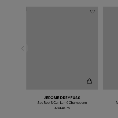
N
JEROME DREYFUSS
te
Sac Bobi S Cuir Lamé Champagne
M
480,00 €