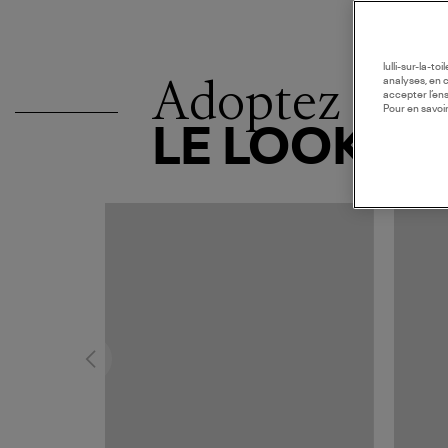
lulli-sur-la-t
Adoptez
analyses, en 
accepter l’en
Pour en savoir
LE LOOK