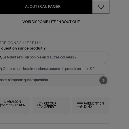
AJOUTER AU PANIER
VOIR DISPONIBILITÉ EN BOUTIQUE
RE CONSEILLÈRE LULLI
 question sur ce produit ?
Le t-shirt est-il disponible en d'autres couleurs ?
Quelles sont les dimensions exactes du produit en taille S ?
LIVRAISON
RETOUR
PAIEMENT EN
OFFERTE DÈS
OFFERT
3X,4X
150 €