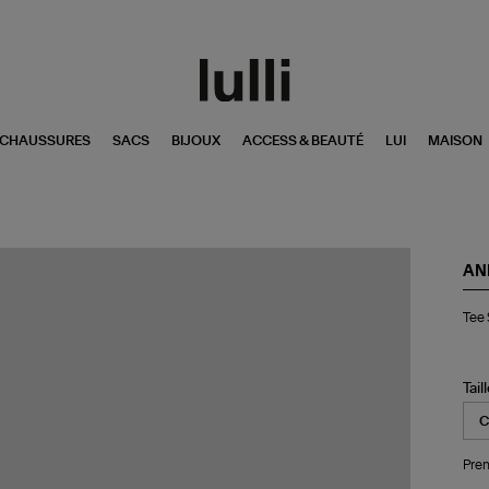
CHAUSSURES
SACS
BIJOUX
ACCESS & BEAUTÉ
LUI
MAISON
AN
Te
Tee 
Shi
She
Bla
Tail
Pren