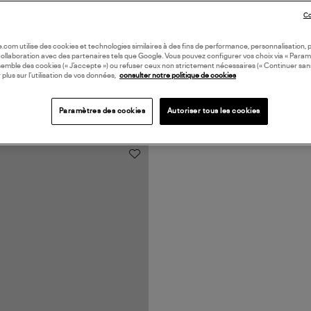
Co
oile.com utilise des cookies et technologies similaires à des fins de performance, personnalisation, p
collaboration avec des partenaires tels que Google. Vous pouvez configurer vos choix via « Param
semble des cookies (« J’accepte ») ou refuser ceux non strictement nécessaires (« Continuer san
 plus sur l’utilisation de vos données,
consulter notre politique de cookies
Paramètres des cookies
Autoriser tous les cookies