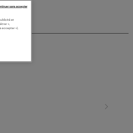
ntinuer sans accepter
ublicité et
étrer »,
s accepter »).