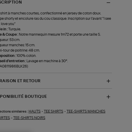
SCRIPTION
shirt à manches courtes, confectionné en jersey de coton doux.
e shorty et encolure ras du cou classique. Inscription sur l'avant "I see
I love you"
 in :
Turquie.
le & Coupe :
Notre mannequin mesure 1m72 et porte une taille S.
ueur: 53 cm.
ueur manches: 15 cm.
-tour de poitrine: 48 cm.
position :
100% coton.
eil d'entretien :
Lavage en machine à 30°.
f-A0811986BLK26)
VRAISON ET RETOUR
SPONIBILITÉ BOUTIQUE
HAUTS
-
TEE SHIRTS
-
TEE-SHIRTS MANCHES
ections similaires :
URTES
-
TEE-SHIRTS NOIRS