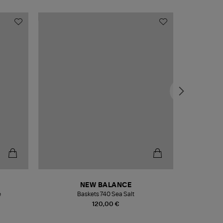
NEW BALANCE
e
Baskets 740 Sea Salt
Veste
120,00 €