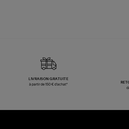
LIVRAISON GRATUITE
RET
à partir de 150 € d'achat*
d