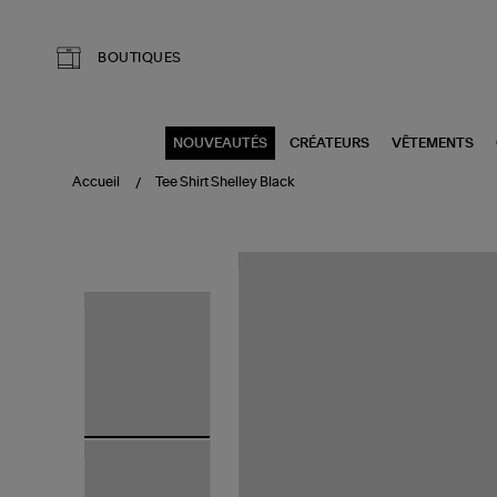
Aller au contenu principal
BOUTIQUES
NOUVEAUTÉS
CRÉATEURS
VÊTEMENTS
Accueil
Tee Shirt Shelley Black