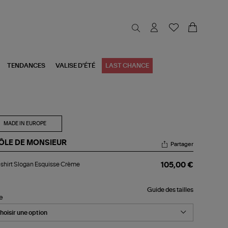
TENDANCES
VALISE D'ÉTÉ
LAST CHANCE
MADE IN EUROPE
ÔLE DE MONSIEUR
Partager
-
shirt Slogan Esquisse Crème
105,00 €
rt
ogan
uisse
Guide des tailles
ème
le