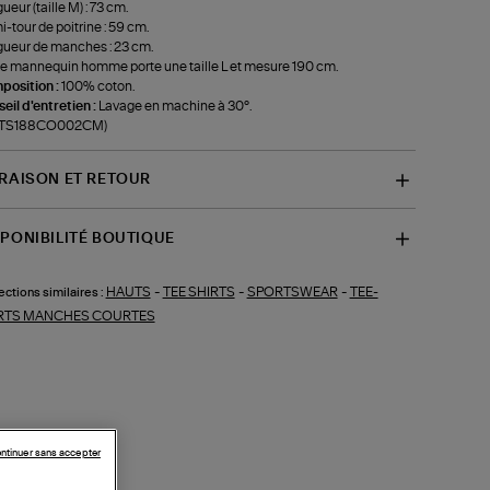
ueur (taille M) : 73 cm.
-tour de poitrine : 59 cm.
ueur de manches : 23 cm.
e mannequin homme porte une taille L et mesure 190 cm.
position :
100% coton.
eil d'entretien :
Lavage en machine à 30°.
f-TS188CO002CM)
VRAISON ET RETOUR
SPONIBILITÉ BOUTIQUE
HAUTS
-
TEE SHIRTS
-
SPORTSWEAR
-
TEE-
ections similaires :
RTS MANCHES COURTES
ntinuer sans accepter