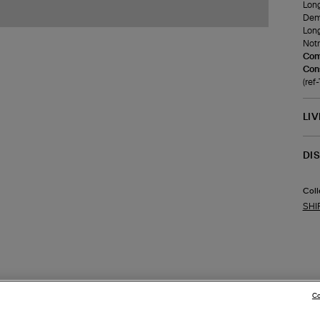
Long
Demi
Long
Notr
Com
Cons
(re
LI
DI
Coll
SHI
Co