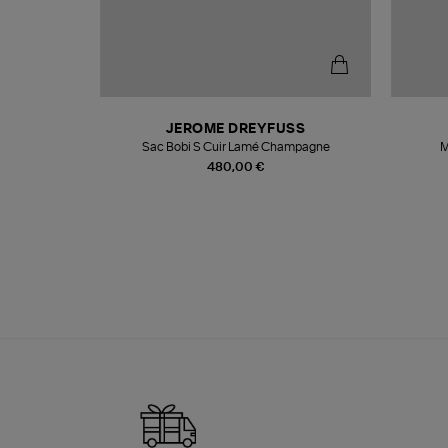
N
JEROME DREYFUSS
te
Sac Bobi S Cuir Lamé Champagne
M
480,00 €