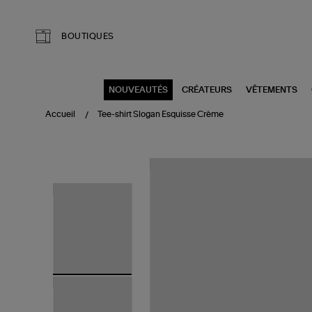
Aller au contenu principal
BOUTIQUES
NOUVEAUTÉS
CRÉATEURS
VÊTEMENTS
Accueil
Tee-shirt Slogan Esquisse Crème