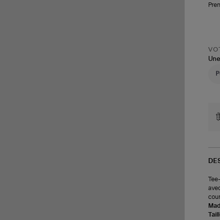
Pren
VOT
Une
DE
Tee-
avec
cour
Made
Tail