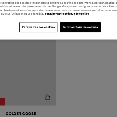
oile.com utilise des cookies et technologies similaires à des fins de performance, personnalisation, p
collaboration avec des partenaires tels que Google. Vous pouvez configurer vos choix via « Param
semble des cookies (« J’accepte ») ou refuser ceux non strictement nécessaires (« Continuer san
 plus sur l’utilisation de vos données,
consulter notre politique de cookies
Paramètres des cookies
Autoriser tous les cookies
N EUROPE
GOLDEN GOOSE