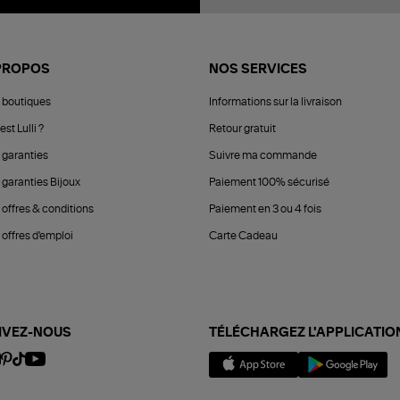
PROPOS
NOS SERVICES
 boutiques
Informations sur la livraison
est Lulli ?
Retour gratuit
 garanties
Suivre ma commande
 garanties Bijoux
Paiement 100% sécurisé
 offres & conditions
Paiement en 3 ou 4 fois
offres d'emploi
Carte Cadeau
IVEZ-NOUS
TÉLÉCHARGEZ L'APPLICATIO