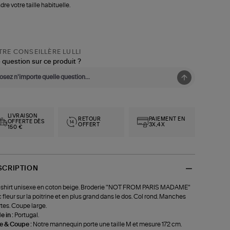
dre votre taille habituelle.
RE CONSEILLÈRE LULLI
 question sur ce produit ?
LIVRAISON
RETOUR
PAIEMENT EN
OFFERTE DÈS
OFFERT
3X,4X
150 €
SCRIPTION
shirt unisexe en coton beige. Broderie "NOT FROM PARIS MADAME"
 fleur sur la poitrine et en plus grand dans le dos. Col rond. Manches
tes. Coupe large.
 in :
Portugal.
le & Coupe :
Notre mannequin porte une taille M et mesure 172 cm.