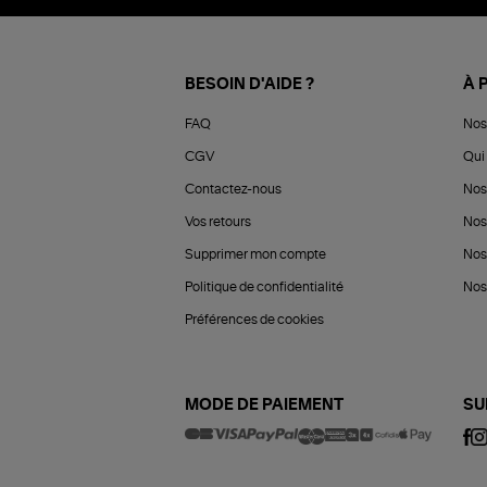
BESOIN D'AIDE ?
À 
FAQ
Nos
CGV
Qui 
Contactez-nous
Nos
Vos retours
Nos
Supprimer mon compte
Nos
Politique de confidentialité
Nos 
Préférences de cookies
MODE DE PAIEMENT
SU