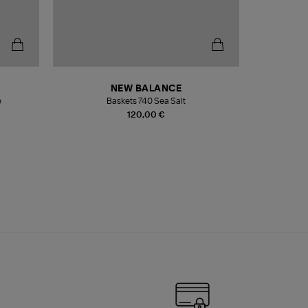
NEW BALANCE
e
Baskets 740 Sea Salt
Veste
120,00 €