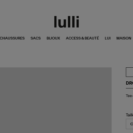
CHAUSSURES
SACS
BIJOUX
ACCESS & BEAUTÉ
LUI
MAISON
DR
Tee
Tee-
shi
Sl
Esq
Cr
Tail