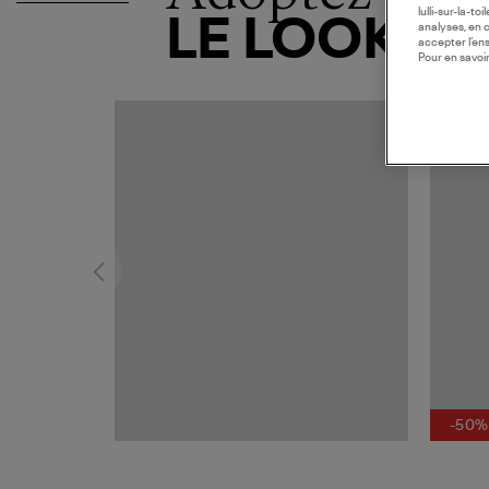
lulli-sur-la-t
LE LOOK
analyses, en 
accepter l’en
Pour en savoir
MADE I
-50%