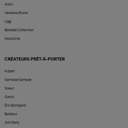
Autry
Vanessa Bruno
Ugg
Baobab Collection
Assouline
CRÉATEURS PRÊT-À-PORTER
Kujten
Samsoe Samsoe
Soeur
Ganni
Éric Bompard
Barbour
Ami Paris