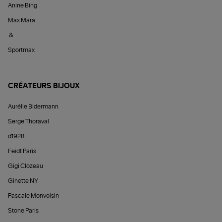
Anine Bing
Max Mara
&
Sportmax
CRÉATEURS BIJOUX
Aurélie Bidermann
Serge Thoraval
d1928
Feidt Paris
Gigi Clozeau
Ginette NY
Pascale Monvoisin
Stone Paris