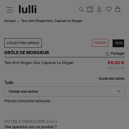
Aller au contenu principal
Accueil
Tee-shirt Slogan Gris, Capsule Le Slogan
SOLDES
-40%
COLLECTION CAPSULE
DRÔLE DE MONSIEUR
Partager
Tee-
Tee-shirt Slogan Gris, Capsule Le Slogan
69,00 €
shirt
115,00 €
Slogan
Gris,
Guide des tailles
Capsule
Taille
Le
Slogan
Prendre votre taille habituelle.
VOTRE CONSEILLÈRE LULLI
Une question sur ce produit ?