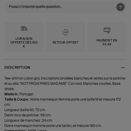
LIVRAISON
PAIEMENT EN
OFFERTE DÈS 150
RETOUR OFFERT
3X,4X
€
DESCRIPTION
Tee-shirt en coton gris. Inscriptions brodées blanches et vertes sur la poitrine
et au dos "NOT FROM PARIS MADAME". Col rond. Manches courtes. Base
droite.
Made in :
Portugal.
Taille & Coupe :
Notre mannequin femme porte une taille M et mesure 172
cm.
Longueur (taille M) : 72 cm.
Demi-tour de poitrine : 59 cm.
Longueur de manches : 24 cm.
Notre mannequin homme porte une taille L et mesure 190 cm.
Composition :
100% coton.