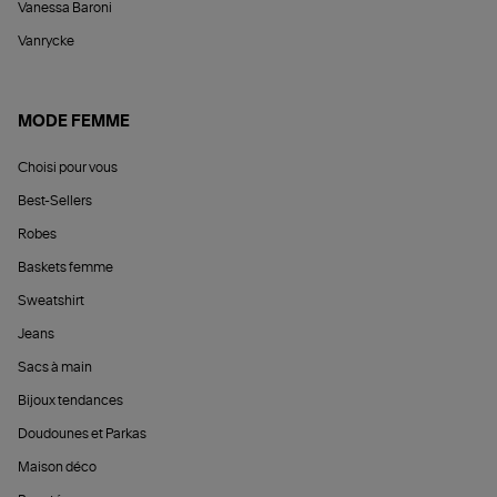
Vanessa Baroni
Vanrycke
MODE FEMME
Choisi pour vous
Best-Sellers
Robes
Baskets femme
Sweatshirt
Jeans
Sacs à main
Bijoux tendances
Doudounes et Parkas
Maison déco