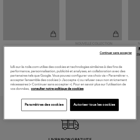
NOUVELLE COLLECTION
N
JEROME DREYFUSS
TORAL
Continuer sans accepter
Sac Bobi S Cuir Lamé
Mocassins Killian Sport
Veste
Champagne
Mousse
480,00 €
189,00 €
lulli-sur-la-toile.com utilise des cookies et technologies similaires à des fins de
performance, personnalisation, publicité et analyses, en collaboration avec des
partenaires tels que Google. Vous pouvez configurer vos choix via « Paramétrer »,
accepter l’ensemble des cookies (« J’accepte ») ou refuser ceux non strictement
nécessaires (« Continuer sans accepter »). Pour en savoir plus sur l’utilisation de
vos données,
consulter notre politique de cookies
Paramètres des cookies
Autoriser tous les cookies
LIVRAISON GRATUITE