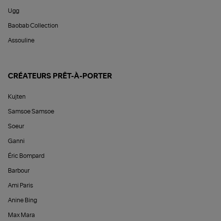
Ugg
Baobab Collection
Assouline
CRÉATEURS PRÊT-À-PORTER
Kujten
Samsoe Samsoe
Soeur
Ganni
Éric Bompard
Barbour
Ami Paris
Anine Bing
Max Mara