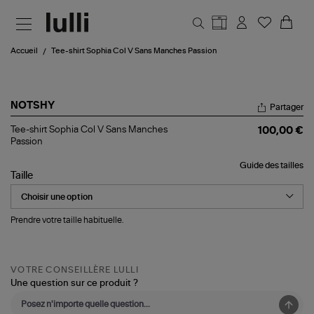
Aller au contenu principal
Accueil
Tee-shirt Sophia Col V Sans Manches Passion
NOTSHY
Partager
Tee-
Tee-shirt Sophia Col V Sans Manches
100,00 €
shirt
Passion
Sophia
Col
Guide des tailles
V
Taille
Sans
Manches
Passion
Prendre votre taille habituelle.
VOTRE CONSEILLÈRE LULLI
Une question sur ce produit ?