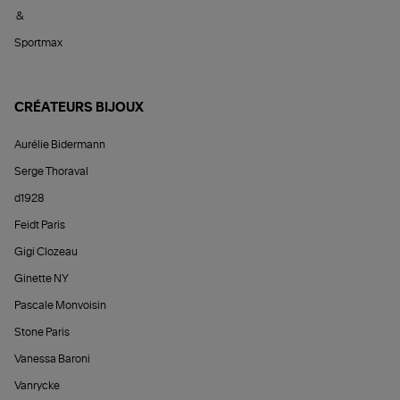
&
Sportmax
CRÉATEURS BIJOUX
Aurélie Bidermann
Serge Thoraval
d1928
Feidt Paris
Gigi Clozeau
Ginette NY
Pascale Monvoisin
Stone Paris
Vanessa Baroni
Vanrycke