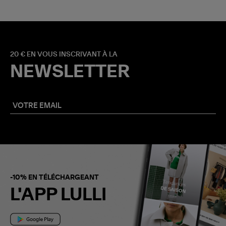
20 € EN VOUS INSCRIVANT À LA
NEWSLETTER
-10% EN TÉLÉCHARGEANT
L'APP LULLI