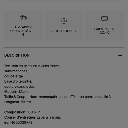
LIVRAISON
PAIEMENT EN
OFFERTE DÈS 150
RETOUR OFFERT
3X,4X
€
DESCRIPTION
Tee-shirt en lin col en V violet foncé,
sans manches,
coupe large,
base droite cintré,
couture dans le dos.
Made in :
Maroc.
Taille & Coupe :
Notre mannequin mesure 172 cm et porte une taille S.
Longueur : 58 cm
Composition :
100% lin
Conseil d'entretien :
Laver a la main.
(ref-4605039PAS)