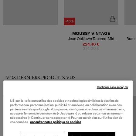
-40%
MOUSSY VINTAGE
Jean Oaklawn Tapered-Mid
Brace
Black
224,40 €
374,00 €
VOS DERNIERS PRODUITS VUS
Continuer sans accepter
lulli-sur-la-toile.com utilise des cookies et technologies similaires à des fins de
performance, personnalisation, publicité et analyses, en collaboration avec des
partenaires tels que Google. Vous pouvez configurer vos choix via « Paramétrer »,
accepter l’ensemble des cookies (« J’accepte ») ou refuser ceux non strictement
nécessaires (« Continuer sans accepter »). Pour en savoir plus sur l’utilisation de
vos données,
consulter notre politique de cookies