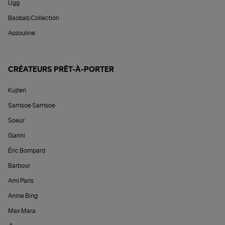
Ugg
Baobab Collection
Assouline
CRÉATEURS PRÊT-À-PORTER
Kujten
Samsoe Samsoe
Soeur
Ganni
Éric Bompard
Barbour
Ami Paris
Anine Bing
Max Mara