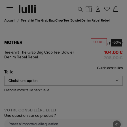
Aller au contenu principal
Accueil
Tee-shirt The Grab Bag Crop Tee (Bowie) Denim Rebel Rebel
SOLDES
-50%
MOTHER
Partager
Tee-
Tee-shirt The Grab Bag Crop Tee (Bowie)
104,00 €
shirt
Denim Rebel Rebel
208,00 €
The
Grab
Guide des tailles
Bag
Taille
Crop
Tee
(Bowie)
Denim
Prendre votre taille habituelle.
Rebel
Rebel
VOTRE CONSEILLÈRE LULLI
Une question sur ce produit ?