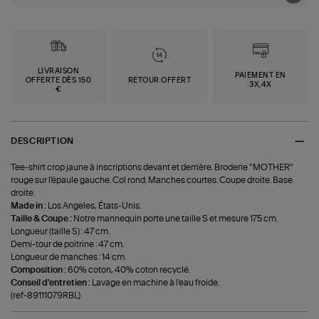
LIVRAISON
PAIEMENT EN
OFFERTE DÈS 150
RETOUR OFFERT
3X,4X
€
DESCRIPTION
Tee-shirt crop jaune à inscriptions devant et derrière. Broderie "MOTHER"
rouge sur l'épaule gauche. Col rond. Manches courtes. Coupe droite. Base
droite.
Made in :
Los Angeles, États-Unis.
Taille & Coupe :
Notre mannequin porte une taille S et mesure 175 cm.
Longueur (taille S) : 47 cm.
Demi-tour de poitrine : 47 cm.
Longueur de manches : 14 cm.
Composition :
60% coton, 40% coton recyclé.
Conseil d'entretien :
Lavage en machine à l'eau froide.
(ref-89111079RBL)