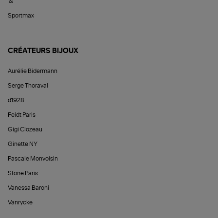
&
Sportmax
CRÉATEURS BIJOUX
Aurélie Bidermann
Serge Thoraval
d1928
Feidt Paris
Gigi Clozeau
Ginette NY
Pascale Monvoisin
Stone Paris
Vanessa Baroni
Vanrycke