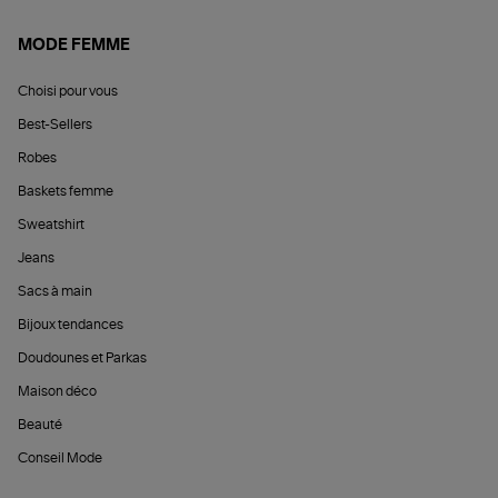
MODE FEMME
Choisi pour vous
Best-Sellers
Robes
Baskets femme
Sweatshirt
Jeans
Sacs à main
Bijoux tendances
Doudounes et Parkas
Maison déco
Beauté
Conseil Mode