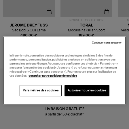
NOUVELLE COLLECTION
N
JEROME DREYFUSS
TORAL
Sac Bobi S Cuir Lamé
Mocassins Killian Sport
Veste
Champagne
Mousse
480,00 €
189,00 €
Continuer sans accepter
lulli-sur-la-toile.com utilise des cookies et technologies similaires à des fins de
performance, personnalisation, publicité et analyses, en collaboration avec des
partenaires tels que Google. Vous pouvez configurer vos choix via « Paramétrer »,
accepter l’ensemble des cookies (« J’accepte ») ou refuser ceux non strictement
nécessaires (« Continuer sans accepter »). Pour en savoir plus sur l’utilisation de
vos données,
consulter notre politique de cookies
Paramètres des cookies
Autoriser tous les cookies
LIVRAISON GRATUITE
à partir de 150 € d'achat*