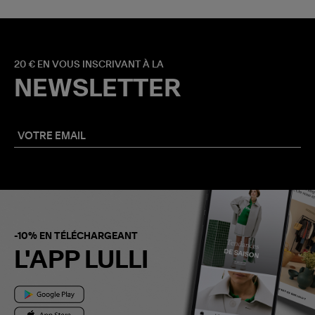
20 € EN VOUS INSCRIVANT À LA
NEWSLETTER
-10% EN TÉLÉCHARGEANT
L'APP LULLI