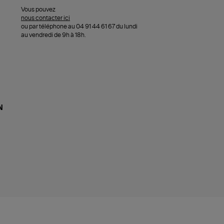
Vous pouvez
nous contacter ici
ou par téléphone au 04 91 44 61 67 du lundi
au vendredi de 9h à 18h.
N