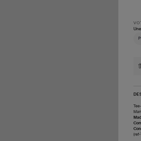
VOT
Une
DE
Tee-
Manc
Made
Com
Cons
(re