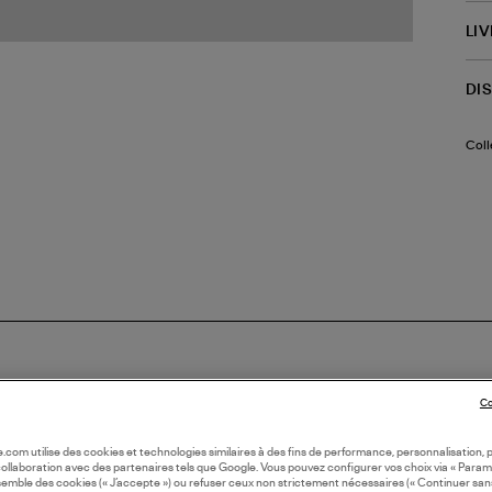
LI
DI
Coll
Co
oile.com utilise des cookies et technologies similaires à des fins de performance, personnalisation, p
collaboration avec des partenaires tels que Google. Vous pouvez configurer vos choix via « Param
semble des cookies (« J’accepte ») ou refuser ceux non strictement nécessaires (« Continuer san