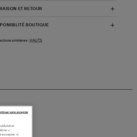
VRAISON ET RETOUR
SPONIBILITÉ BOUTIQUE
HAUTS
ections similaires :
ntinuer sans accepter
ublicité et
étrer »,
s accepter »).