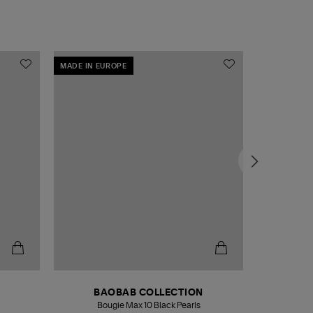
MADE IN EUROPE
MADE IN EU
BAOBAB COLLECTION
Bougie Max 10 Black Pearls
Paréo Fou