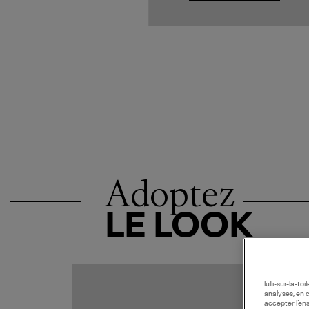
Adoptez
LE LOOK
lulli-sur-la-t
analyses, en 
accepter l’en