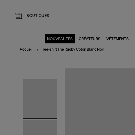
Aller au contenu principal
BOUTIQUES
NOUVEAUTÉS
CRÉATEURS
VÊTEMENTS
Accueil
Tee-shirt The Rugby Coton Blanc Noir