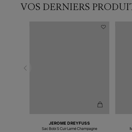
VOS DERNIERS PRODUI
T
JEROME DREYFUSS
k
Sac Bobi S Cuir Lamé Champagne
M