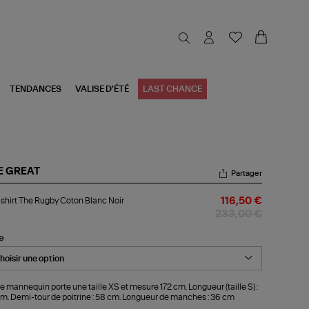
TENDANCES
VALISE D'ÉTÉ
LAST CHANCE
E GREAT
Partager
-
shirt The Rugby Coton Blanc Noir
116,50 €
rt
e
233,00 €
gby
ton
le
nc
r
e mannequin porte une taille XS et mesure 172 cm. Longueur (taille S) :
m. Demi-tour de poitrine : 58 cm. Longueur de manches : 36 cm