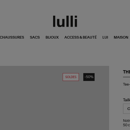
CHAUSSURES
SACS
BIJOUX
ACCESS & BEAUTÉ
LUI
MAISON
TH
-50%
SOLDES
Tee
Tee-
shi
Th
Ru
Co
Tail
Bla
Noi
Notr
50 c