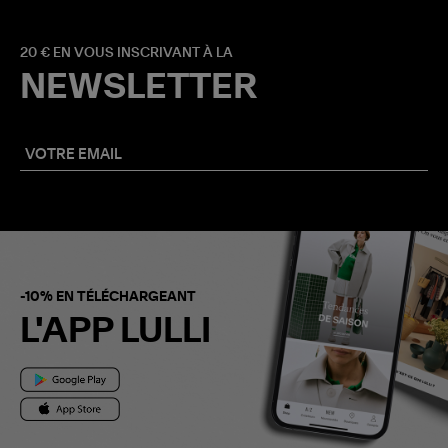
20 € EN VOUS INSCRIVANT À LA
NEWSLETTER
-10% EN TÉLÉCHARGEANT
L'APP LULLI