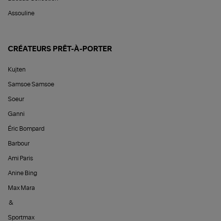
Assouline
CRÉATEURS PRÊT-À-PORTER
Kujten
Samsoe Samsoe
Soeur
Ganni
Éric Bompard
Barbour
Ami Paris
Anine Bing
Max Mara
&
Sportmax