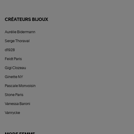
CRÉATEURS BIJOUX
Aurélie Bidermann
Serge Thoraval
d1928
Feidt Paris
Gigi Clozeau
Ginette NY
Pascale Monvoisin
Stone Paris
Vanessa Baroni
Vanrycke