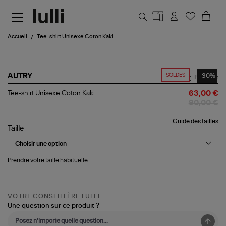
Aller au contenu principal
Accueil
Tee-shirt Unisexe Coton Kaki
SOLDES
-30%
AUTRY
Partager
Tee-
Tee-shirt Unisexe Coton Kaki
63,00 €
shirt
90,00 €
Unisexe
Coton
Guide des tailles
Kaki
Taille
Prendre votre taille habituelle.
VOTRE CONSEILLÈRE LULLI
Une question sur ce produit ?