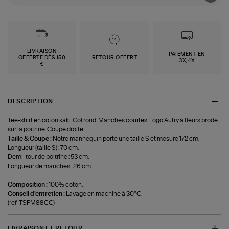
LIVRAISON
PAIEMENT EN
OFFERTE DÈS 150
RETOUR OFFERT
3X,4X
€
DESCRIPTION
Tee-shirt en coton kaki. Col rond. Manches courtes. Logo Autry à fleurs brodé
sur la poitrine. Coupe droite.
Taille & Coupe :
Notre mannequin porte une taille S et mesure 172 cm.
Longueur (taille S) : 70 cm.
Demi-tour de poitrine : 53 cm.
Longueur de manches : 26 cm.
Composition :
100% coton.
Conseil d'entretien :
Lavage en machine à 30°C.
(ref-TSPM88CC)
LIVRAISON ET RETOUR