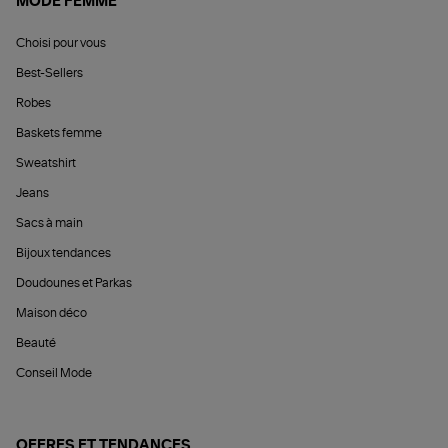
MODE FEMME
Choisi pour vous
Best-Sellers
Robes
Baskets femme
Sweatshirt
Jeans
Sacs à main
Bijoux tendances
Doudounes et Parkas
Maison déco
Beauté
Conseil Mode
OFFRES ET TENDANCES