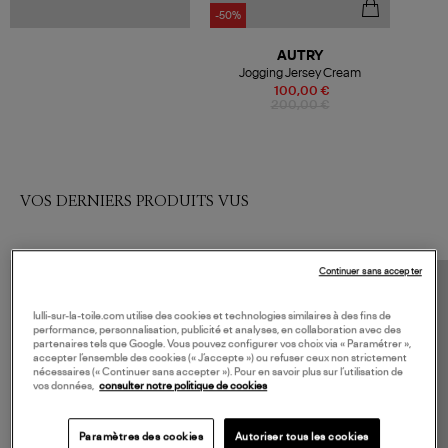
-50%
AUTRY
Jogging Jersey Cream
100,00 €
200,00 €
VOS DERNIERS PRODUITS VUS
Continuer sans accepter
lulli-sur-la-toile.com utilise des cookies et technologies similaires à des fins de
performance, personnalisation, publicité et analyses, en collaboration avec des
partenaires tels que Google. Vous pouvez configurer vos choix via « Paramétrer »,
accepter l’ensemble des cookies (« J’accepte ») ou refuser ceux non strictement
nécessaires (« Continuer sans accepter »). Pour en savoir plus sur l’utilisation de
vos données,
consulter notre politique de cookies
Paramètres des cookies
Autoriser tous les cookies