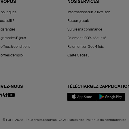
PROPOS
NOS SERVICES
 boutiques
Informations sur la livraison
est Lulli ?
Retour gratuit
 garanties
Suivre ma commande
 garanties Bijoux
Paiement 100% sécurisé
 offres & conditions
Paiement en 3 ou 4 fois
offres d'emploi
Carte Cadeau
IVEZ-NOUS
TÉLÉCHARGEZ L'APPLICATIO
© LULLI 2025 - Tous droits réservés -CGV-Plan du site-Politique de confidentialité