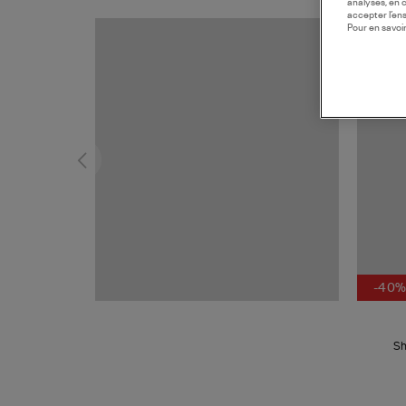
analyses, en 
accepter l’en
Pour en savoir
-40
Sh