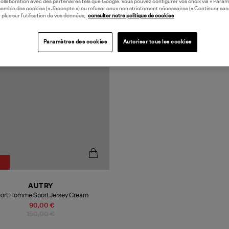
collaboration avec des partenaires tels que Google. Vous pouvez configurer vos choix via « Param
semble des cookies (« J’accepte ») ou refuser ceux non strictement nécessaires (« Continuer san
 plus sur l’utilisation de vos données,
consulter notre politique de cookies
Paramètres des cookies
Autoriser tous les cookies
%
AUTRY
ort Homme Sport Jersey Cream
90,00 €
150,00 €