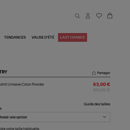
TENDANCES
VALISE D'ÉTÉ
LAST CHANCE
TRY
Partager
-
shirt Unisexe Coton Powder
63,00 €
rt
sexe
90,00 €
ton
wder
Guide des tailles
le
dre votre taille habituelle.