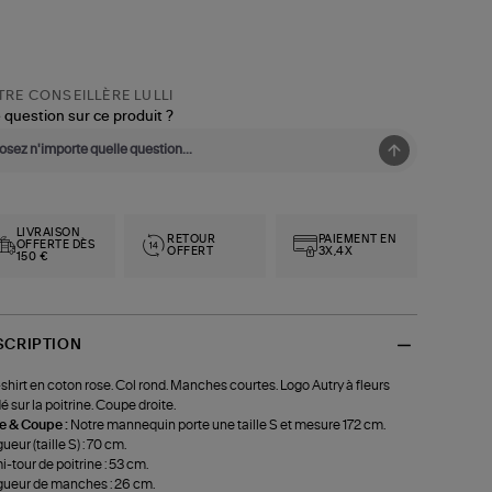
RE CONSEILLÈRE LULLI
 question sur ce produit ?
LIVRAISON
RETOUR
PAIEMENT EN
OFFERTE DÈS
OFFERT
3X,4X
150 €
SCRIPTION
shirt en coton rose. Col rond. Manches courtes. Logo Autry à fleurs
é sur la poitrine. Coupe droite.
le & Coupe :
Notre mannequin porte une taille S et mesure 172 cm.
ueur (taille S) : 70 cm.
-tour de poitrine : 53 cm.
ueur de manches : 26 cm.