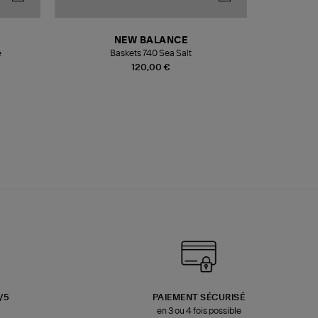
NEW BALANCE
e
Baskets 740 Sea Salt
Veste
120,00 €
3/5
PAIEMENT SÉCURISÉ
en 3 ou 4 fois possible