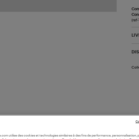
Com
Cons
(re
LI
DI
Coll
Co
oile.com utilise des cookies et technologies similaires à des fins de performance, personnalisation, p