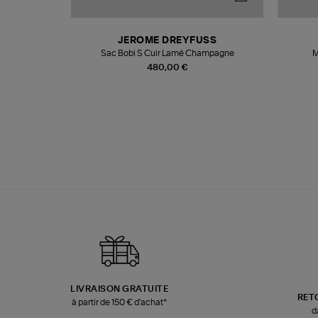
N
JEROME DREYFUSS
te
Sac Bobi S Cuir Lamé Champagne
M
480,00 €
LIVRAISON GRATUITE
RET
à partir de 150 € d'achat*
d