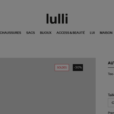
CHAUSSURES
SACS
BIJOUX
ACCESS & BEAUTÉ
LUI
MAISON
AU
-30%
SOLDES
Tee
Tee-
shi
Uni
Co
Po
Tail
Pren