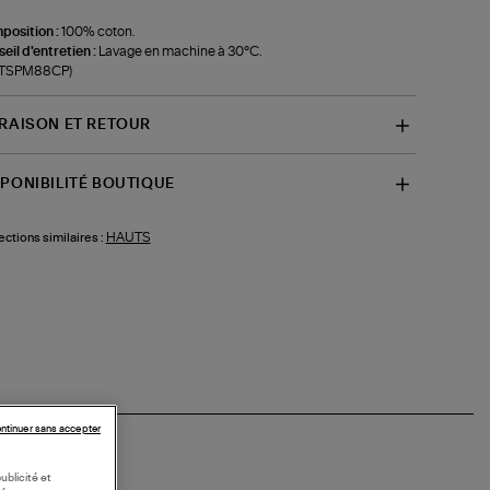
position :
100% coton.
eil d'entretien :
Lavage en machine à 30°C.
f-TSPM88CP)
VRAISON ET RETOUR
SPONIBILITÉ BOUTIQUE
HAUTS
ections similaires :
ntinuer sans accepter
ublicité et