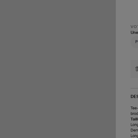
VOT
Une
DE
Tee-
brod
Tail
Long
Demi
Long