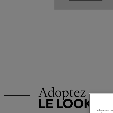
Adoptez
LE LOOK
lulli-sur-la-t