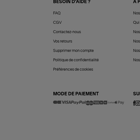
BESOIN D'AIDE ?
À 
FAQ
Nos
CGV
Qui 
Contactez-nous
Nos
Vos retours
Nos
Supprimer mon compte
Nos
Politique de confidentialité
Nos 
Préférences de cookies
MODE DE PAIEMENT
SU