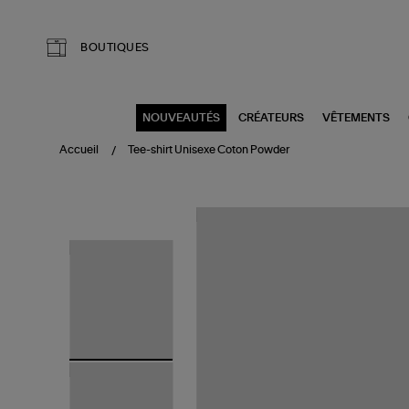
Aller au contenu principal
BOUTIQUES
NOUVEAUTÉS
CRÉATEURS
VÊTEMENTS
Accueil
Tee-shirt Unisexe Coton Powder