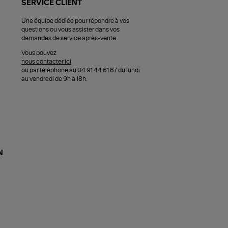
SERVICE CLIENT
Une équipe dédiée pour répondre à vos
questions ou vous assister dans vos
demandes de service après-vente.
Vous pouvez
nous contacter ici
ou par téléphone au 04 91 44 61 67 du lundi
au vendredi de 9h à 18h.
N