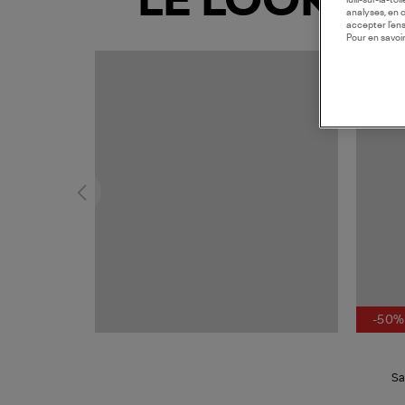
LE LOOK
lulli-sur-la-t
analyses, en 
accepter l’en
Pour en savoir
MADE I
-50%
Sa