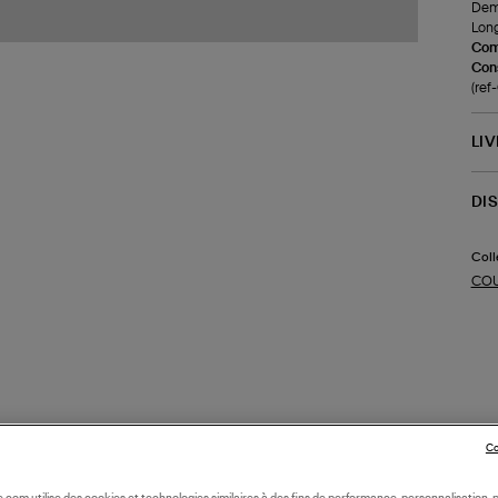
Demi
Long
Com
Cons
(ref
LI
DI
Coll
CO
Co