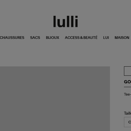
CHAUSSURES
SACS
BIJOUX
ACCESS & BEAUTÉ
LUI
MAISON
GO
Tee
Tee-
shi
Uni
Co
Bla
Tail