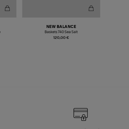
NEW BALANCE
e
Baskets 740 Sea Salt
Veste
120,00 €