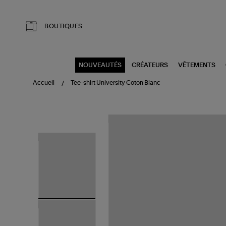
Aller au contenu principal
BOUTIQUES
NOUVEAUTÉS
CRÉATEURS
VÊTEMENTS
Accueil
Tee-shirt University Coton Blanc