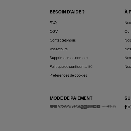
BESOIN D'AIDE ?
À 
FAQ
Nos
CGV
Qui 
Contactez-nous
Nos
Vos retours
Nos
Supprimer mon compte
Nos
Politique de confidentialité
Nos 
Préférences de cookies
MODE DE PAIEMENT
SU