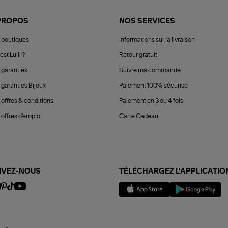
PROPOS
NOS SERVICES
 boutiques
Informations sur la livraison
est Lulli ?
Retour gratuit
 garanties
Suivre ma commande
 garanties Bijoux
Paiement 100% sécurisé
 offres & conditions
Paiement en 3 ou 4 fois
offres d'emploi
Carte Cadeau
IVEZ-NOUS
TÉLÉCHARGEZ L'APPLICATIO