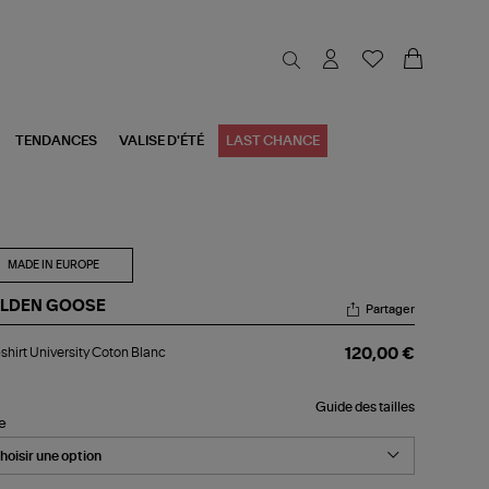
TENDANCES
VALISE D'ÉTÉ
LAST CHANCE
MADE IN EUROPE
LDEN GOOSE
Partager
-
shirt University Coton Blanc
120,00 €
rt
versity
ton
Guide des tailles
nc
le