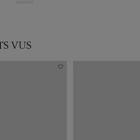
235,00 €
TS VUS