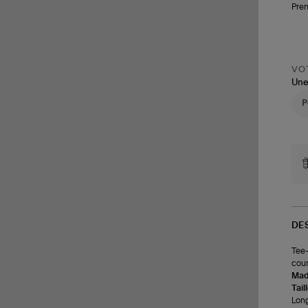
Pren
VOT
Une
DE
Tee-
cour
Made
Tail
Long