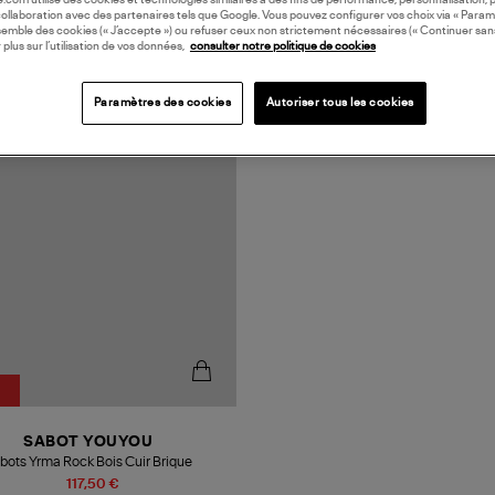
oile.com utilise des cookies et technologies similaires à des fins de performance, personnalisation, p
collaboration avec des partenaires tels que Google. Vous pouvez configurer vos choix via « Param
semble des cookies (« J’accepte ») ou refuser ceux non strictement nécessaires (« Continuer san
 plus sur l’utilisation de vos données,
consulter notre politique de cookies
N EUROPE
Paramètres des cookies
Autoriser tous les cookies
SABOT YOUYOU
bots Yrma Rock Bois Cuir Brique
117,50 €