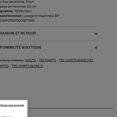
-tour de poitrine : 51 cm.
ueur de manches : 22 cm.
position :
100% coton.
eil d'entretien :
Lavage en machine à 30°.
-GWP01110P00018711118)
VRAISON ET RETOUR
SPONIBILITÉ BOUTIQUE
HAUTS
-
TEE SHIRTS
-
TEE-SHIRTS MANCHES
ections similaires :
URTES
-
TEE-SHIRTS BLANCS
ntinuer sans accepter