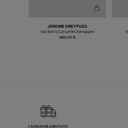
N
JEROME DREYFUSS
te
Sac Bobi S Cuir Lamé Champagne
M
480,00 €
LIVRAISON GRATUITE