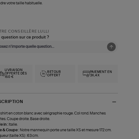
dre votre taille habituelle.
RE CONSEILLÈRE LULLI
 question sur ce produit ?
LIVRAISON
RETOUR
PAIEMENT EN
OFFERTE DÈS
OFFERT
3X,4X
150 €
SCRIPTION
shirt en coton blanc avec sérigraphie rouge. Col rond. Manches
tes. Coupe droite. Base droite.
 in :
Italie.
le & Coupe :
Notre mannequin porte une taille XS et mesure 172 cm.
ueur (taille XS) : 63 cm.