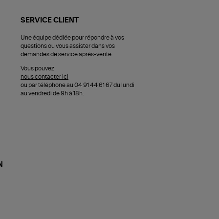
SERVICE CLIENT
Une équipe dédiée pour répondre à vos
questions ou vous assister dans vos
demandes de service après-vente.
Vous pouvez
nous contacter ici
ou par téléphone au 04 91 44 61 67 du lundi
au vendredi de 9h à 18h.
N