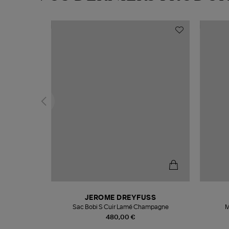
N
JEROME DREYFUSS
te
Sac Bobi S Cuir Lamé Champagne
M
480,00 €