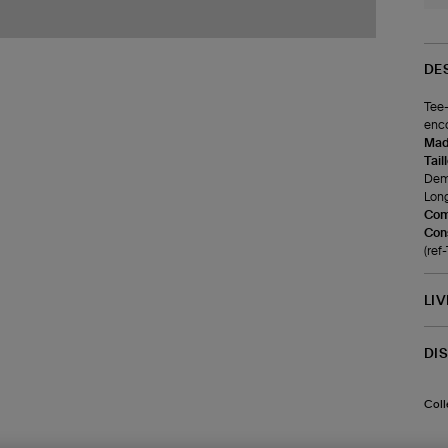
DE
Tee-
enco
Made
Tail
Demi
Long
Com
Cons
(re
LI
DI
Coll