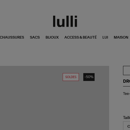
CHAUSSURES
SACS
BIJOUX
ACCESS & BEAUTÉ
LUI
MAISON
-50%
SOLDES
DR
Tee
Tee-
shi
Va
Ha
Ol
Pin
Tail