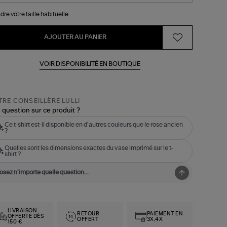
dre votre taille habituelle.
AJOUTER AU PANIER
VOIR DISPONIBILITÉ EN BOUTIQUE
RE CONSEILLÈRE LULLI
 question sur ce produit ?
Ce t-shirt est-il disponible en d'autres couleurs que le rose ancien
?
Quelles sont les dimensions exactes du vase imprimé sur le t-
shirt ?
LIVRAISON
RETOUR
PAIEMENT EN
OFFERTE DÈS
OFFERT
3X,4X
150 €