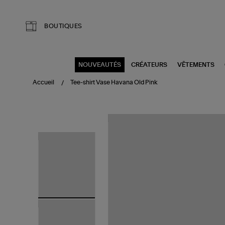
Aller au contenu principal
BOUTIQUES
NOUVEAUTÉS
CRÉATEURS
VÊTEMENTS
Accueil
Tee-shirt Vase Havana Old Pink