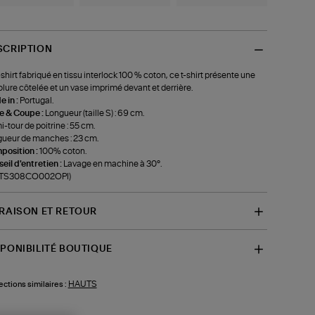
SCRIPTION
shirt fabriqué en tissu interlock 100 % coton, ce t-shirt présente une
lure côtelée et un vase imprimé devant et derrière.
 in :
Portugal.
le & Coupe :
Longueur (taille S) : 69 cm.
-tour de poitrine : 55 cm.
ueur de manches : 23 cm.
position :
100% coton.
eil d'entretien :
Lavage en machine à 30°.
f-TS308CO002OPI)
VRAISON ET RETOUR
SPONIBILITÉ BOUTIQUE
HAUTS
ections similaires :