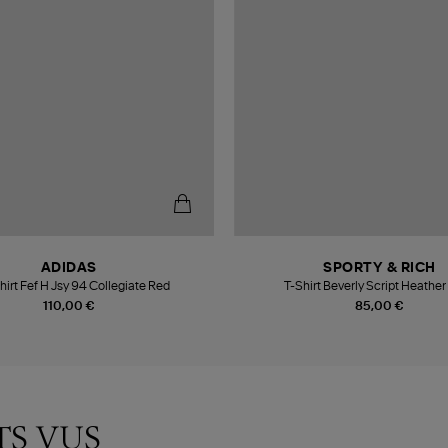
ADIDAS
SPORTY & RICH
irt Fef H Jsy 94 Collegiate Red
T-Shirt Beverly Script Heather
110,00 €
85,00 €
TS VUS