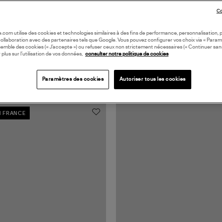
Co
oile.com utilise des cookies et technologies similaires à des fins de performance, personnalisation, p
collaboration avec des partenaires tels que Google. Vous pouvez configurer vos choix via « Param
semble des cookies (« J’accepte ») ou refuser ceux non strictement nécessaires (« Continuer san
 plus sur l’utilisation de vos données,
consulter notre politique de cookies
Paramètres des cookies
Autoriser tous les cookies
N FRANCE