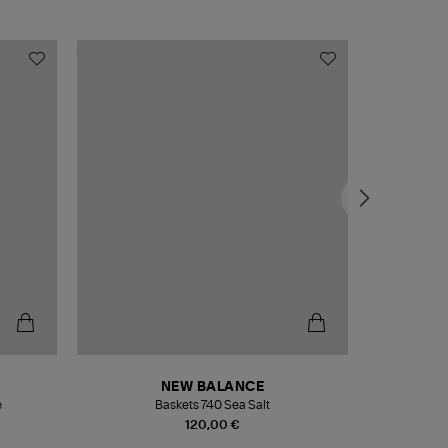
NEW BALANCE
e
Baskets 740 Sea Salt
Veste
120,00 €