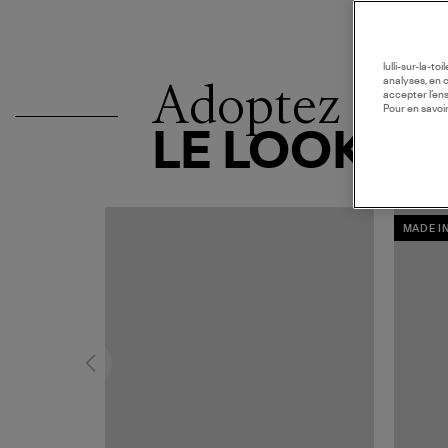
lulli-sur-la-t
Adoptez
analyses, en 
accepter l’en
Pour en savoir
LE LOOK
MADE I