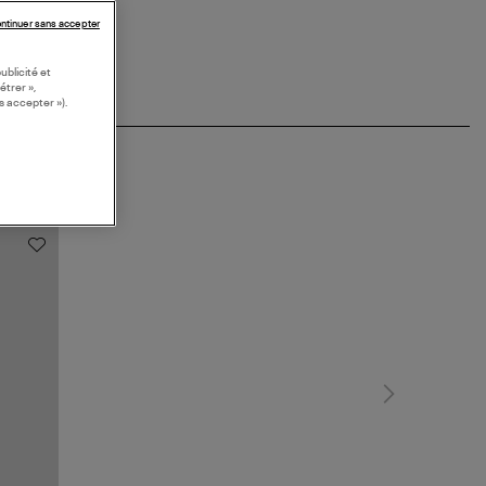
ntinuer sans accepter
ublicité et
étrer »,
s accepter »).