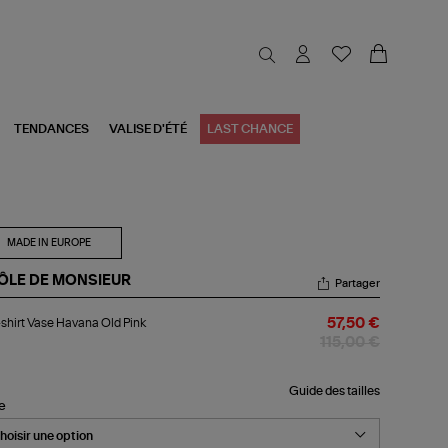
TENDANCES
VALISE D'ÉTÉ
LAST CHANCE
MADE IN EUROPE
ÔLE DE MONSIEUR
Partager
-
shirt Vase Havana Old Pink
57,50 €
rt
se
115,00 €
vana
d
k
Guide des tailles
le