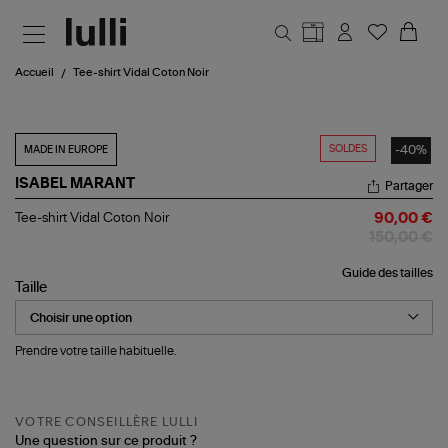
Aller au contenu principal
Accueil
Tee-shirt Vidal Coton Noir
SOLDES
-40%
MADE IN EUROPE
ISABEL MARANT
Partager
Tee-
Tee-shirt Vidal Coton Noir
90,00 €
shirt
150,00 €
Vidal
Coton
Guide des tailles
Noir
Taille
Prendre votre taille habituelle.
VOTRE CONSEILLÈRE LULLI
Une question sur ce produit ?