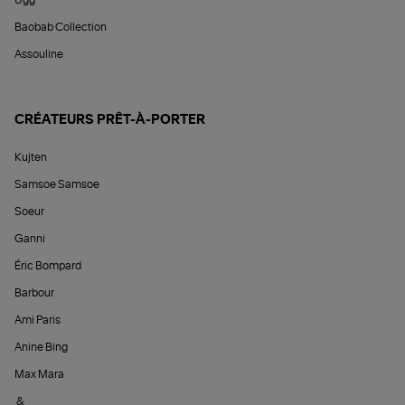
Ugg
Baobab Collection
Assouline
CRÉATEURS PRÊT-À-PORTER
Kujten
Samsoe Samsoe
Soeur
Ganni
Éric Bompard
Barbour
Ami Paris
Anine Bing
Max Mara
&