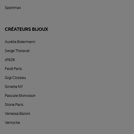
Sportmax
CRÉATEURS BIJOUX
Aurélie Bidermann
Serge Thoraval
d1928
Feidt Paris
Gigi Clozeau
Ginette NY
Pascale Monvoisin
Stone Paris
Vanessa Baroni
Vanrycke