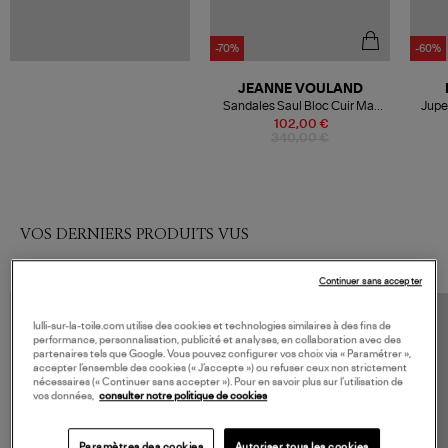
-70%
-60%
JEANNE VOULAND
Sandales Saul Bloc Cuir Mat
Jupe 
Noir
102,00 €
340,00 €
VOS DERNIERS PRODUITS VUS
Continuer sans accepter
lulli-sur-la-toile.com utilise des cookies et technologies similaires à des fins de
performance, personnalisation, publicité et analyses, en collaboration avec des
partenaires tels que Google. Vous pouvez configurer vos choix via « Paramétrer »,
accepter l’ensemble des cookies (« J’accepte ») ou refuser ceux non strictement
nécessaires (« Continuer sans accepter »). Pour en savoir plus sur l’utilisation de
vos données,
consulter notre politique de cookies
Paramètres des cookies
Autoriser tous les cookies