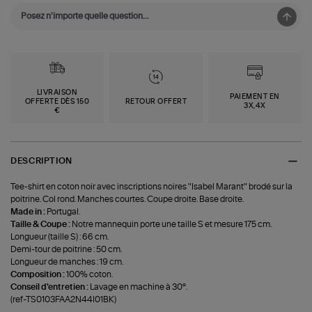
LIVRAISON
PAIEMENT EN
OFFERTE DÈS 150
RETOUR OFFERT
3X,4X
€
DESCRIPTION
Tee-shirt en coton noir avec inscriptions noires "Isabel Marant" brodé sur la
poitrine. Col rond. Manches courtes. Coupe droite. Base droite.
Made in :
Portugal.
Taille & Coupe :
Notre mannequin porte une taille S et mesure 175 cm.
Longueur (taille S) : 66 cm.
Demi-tour de poitrine : 50 cm.
Longueur de manches : 19 cm.
Composition :
100% coton.
Conseil d'entretien :
Lavage en machine à 30°.
(ref-TS0103FAA2N44I01BK)