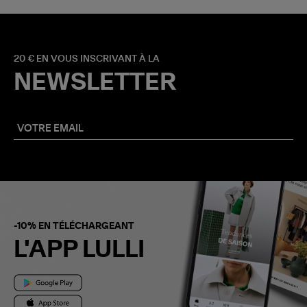
20 € EN VOUS INSCRIVANT À LA
NEWSLETTER
-10% EN TÉLÉCHARGEANT
L'APP LULLI