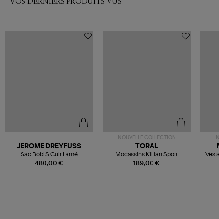
VOS DERNIERS PRODUITS VUS
NOUVELLE COLLECTION
N
JEROME DREYFUSS
TORAL
Sac Bobi S Cuir Lamé
Mocassins Killian Sport
Veste
Champagne
Mousse
480,00 €
189,00 €