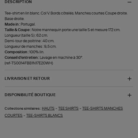
DESCRIPTION
Tee-shirt en lin blanc. Col V. Bords côtelés. Manches courtes Coupe droite.
Base droite.
Made in :
Portugal.
Taille & Coupe :
Notre mannequin porte une taille S et mesure 172 cm.
Longueur (taille S) : 62 cm.
Demi-tour de poitrine : 40 cm.
Longueur de manches : 9,5 cm.
Composition :
100% lin.
Conseil d'entretien :
Lavage en machine à 30°.
(ref-TS0014FBB1N17E20WH)
LIVRAISON ET RETOUR
DISPONIBILITÉ BOUTIQUE
-
-
HAUTS
TEE SHIRTS
TEE-SHIRTS MANCHES
Collections similaires :
-
COURTES
TEE-SHIRTS BLANCS