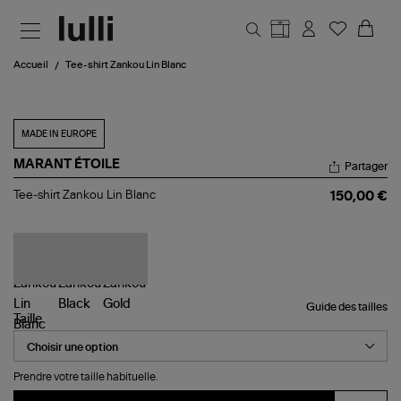
Aller au contenu principal
Accueil
Tee-shirt Zankou Lin Blanc
MADE IN EUROPE
MARANT ÉTOILE
Partager
Tee-
Tee-shirt Zankou Lin Blanc
150,00 €
shirt
Zankou
Lin
Blanc
Guide des tailles
Taille
Prendre votre taille habituelle.