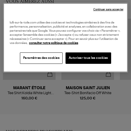
VOUS AIMEREZ AUSSI
Continuer sans accepter
lulli-sur-la-toile.com utilise des cookies et technologies similaires à des fins de
performance, personnalisation, publicité et analyses, en collaboration avec des
partenaires tels que Google. Vous pouvez configurer vos choix via « Paramétrer »,
accepter l’ensemble des cookies (« J’accepte ») ou refuser ceux non strictement
nécessaires (« Continuer sans accepter »). Pour en savoir plus sur l’utilisation de
vos données,
consulter notre politique de cookies
Paramètres des cookies
Autoriser tous les cookies
MARANT ÉTOILE
MAISON SAINT JULIEN
Tee Shirt Koldia White Light
Tee-Shirt Bonifacio Off White
Gold
160,00 €
125,00 €