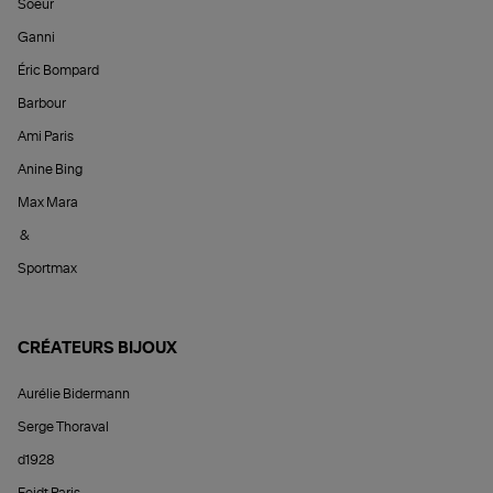
Soeur
Ganni
Éric Bompard
Barbour
Ami Paris
Anine Bing
Max Mara
&
Sportmax
CRÉATEURS BIJOUX
Aurélie Bidermann
Serge Thoraval
d1928
Feidt Paris