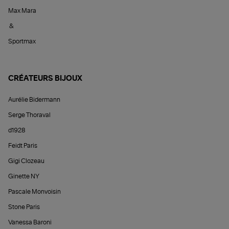
Max Mara
&
Sportmax
CRÉATEURS BIJOUX
Aurélie Bidermann
Serge Thoraval
d1928
Feidt Paris
Gigi Clozeau
Ginette NY
Pascale Monvoisin
Stone Paris
Vanessa Baroni