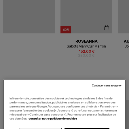
-60%
ROSEANNA
AU
Sabots Mary Cuir Marron
Jo
152,00 €
380,00 €
VOS DERNIERS PRODUITS VUS
Continuer sans accepter
lulli-sur-la-toile.com utilise des cookies et technologies similaires à des fins de
performance, personnalisation, publicité et analyses, en collaboration avec des
partenaires tels que Google. Vous pouvez configurer vos choix via « Paramétrer »,
accepter l’ensemble des cookies (« J’accepte ») ou refuser ceux non strictement
nécessaires (« Continuer sans accepter »). Pour en savoir plus sur l’utilisation de
vos données,
consulter notre politique de cookies