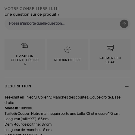
VOTRE CONSEILLÈRE LULLI
Une question sur ce produit ?
LIVRAISON
PAIEMENT EN
OFFERTE DÈS 150
RETOUR OFFERT
3X,4X
€
DESCRIPTION
Tee-shirt en lin écru. Col en V. Manches très courtes. Coupe droite. Base
droite.
Made in :
Tunisie.
Taille & Coupe :
Notre mannequin porte une taille XS et mesure 172 cm.
Longueur (taille XS) : 65 cm.
Demi-tour de poitrine : 37 cm.
Longueur de manches : 8 cm.