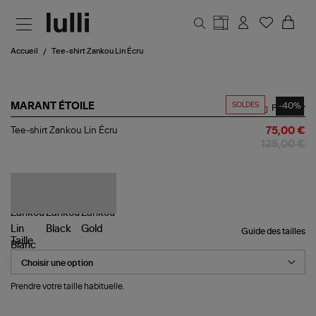
Aller au contenu principal
Accueil
Tee-shirt Zankou Lin Écru
SOLDES
-40%
MARANT ÉTOILE
Partager
Tee-
Tee-shirt Zankou Lin Écru
75,00 €
shirt
125,00 €
Zankou
Lin
Écru
Guide des tailles
Taille
Prendre votre taille habituelle.