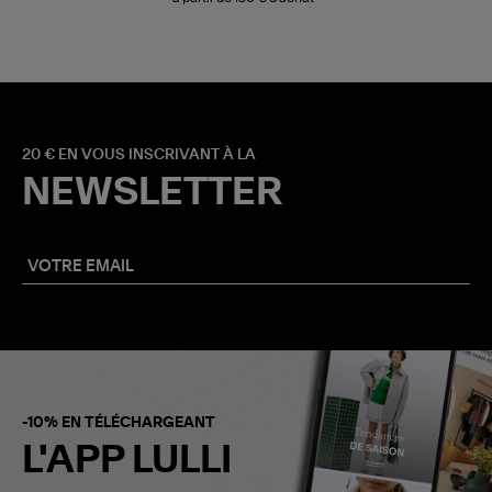
20 € EN VOUS INSCRIVANT À LA
NEWSLETTER
-10% EN TÉLÉCHARGEANT
L'APP LULLI