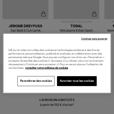
NOUVELLE COLLECTION
N
JEROME DREYFUSS
TORAL
Sac Bobi S Cuir Lamé
Mocassins Killian Sport
Veste
Champagne
Mousse
480,00 €
189,00 €
Continuer sans accepter
lulli-sur-la-toile.com utilise des cookies et technologies similaires à des fins de
performance, personnalisation, publicité et analyses, en collaboration avec des
partenaires tels que Google. Vous pouvez configurer vos choix via « Paramétrer »,
accepter l’ensemble des cookies (« J’accepte ») ou refuser ceux non strictement
nécessaires (« Continuer sans accepter »). Pour en savoir plus sur l’utilisation de
vos données,
consulter notre politique de cookies
Paramètres des cookies
Autoriser tous les cookies
LIVRAISON GRATUITE
à partir de 150 € d'achat*