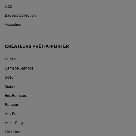
Ugg
Baobab Collection
Assouline
CRÉATEURS PRÊT-À-PORTER
Kujten
Samsoe Samsoe
Soeur
Ganni
Éric Bompard
Barbour
Ami Paris
Anine Bing
Max Mara