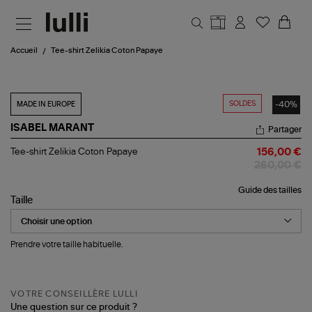
Aller au contenu principal
Accueil
Tee-shirt Zelikia Coton Papaye
SOLDES
-40%
MADE IN EUROPE
ISABEL MARANT
Partager
Tee-
Tee-shirt Zelikia Coton Papaye
156,00 €
shirt
260,00 €
Zelikia
Coton
Guide des tailles
Papaye
Taille
Prendre votre taille habituelle.
VOTRE CONSEILLÈRE LULLI
Une question sur ce produit ?