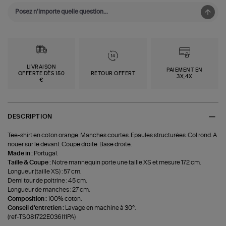
LIVRAISON
PAIEMENT EN
OFFERTE DÈS 150
RETOUR OFFERT
3X,4X
€
DESCRIPTION
Tee-shirt en coton orange. Manches courtes. Epaules structurées. Col rond. A
nouer sur le devant. Coupe droite. Base droite.
Made in :
Portugal.
Taille & Coupe :
Notre mannequin porte une taille XS et mesure 172 cm.
Longueur (taille XS) : 57 cm.
Demi tour de poitrine : 45 cm.
Longueur de manches : 27 cm.
Composition :
100% coton.
Conseil d'entretien :
Lavage en machine à 30°.
(ref-TS081722E036I11PA)