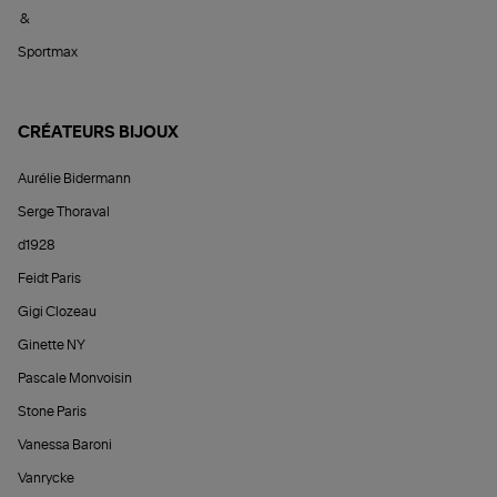
&
Sportmax
CRÉATEURS BIJOUX
Aurélie Bidermann
Serge Thoraval
d1928
Feidt Paris
Gigi Clozeau
Ginette NY
Pascale Monvoisin
Stone Paris
Vanessa Baroni
Vanrycke