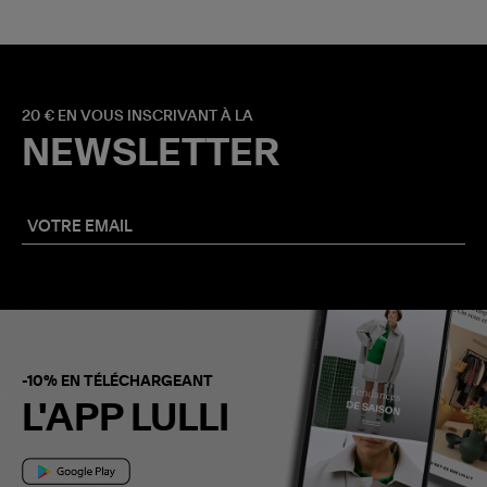
20 € EN VOUS INSCRIVANT À LA
NEWSLETTER
-10% EN TÉLÉCHARGEANT
L'APP LULLI