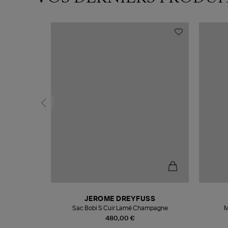
N
JEROME DREYFUSS
te
Sac Bobi S Cuir Lamé Champagne
M
480,00 €