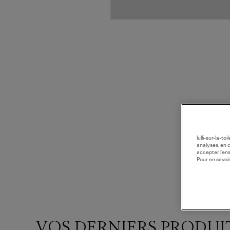
lulli-sur-la-t
analyses, en 
accepter l’en
Pour en savoir
VOS DERNIERS PRODUI