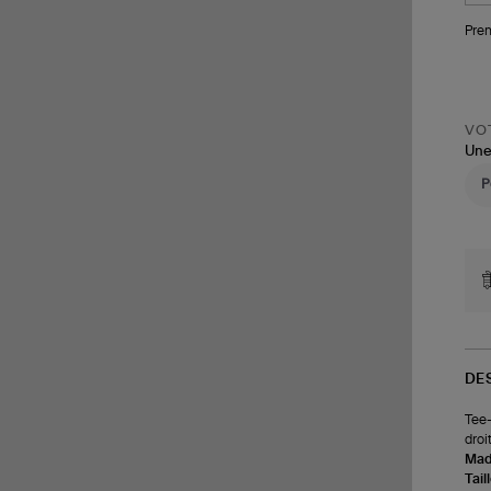
Pren
VOT
Une
DE
Tee-
droi
Made
Tail