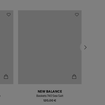
NEW BALANCE
e
Baskets 740 Sea Salt
Veste
120,00 €