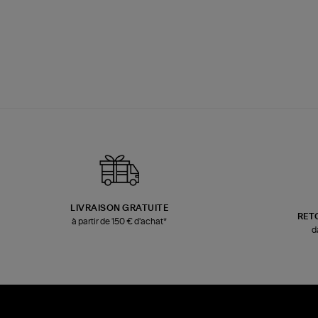
LIVRAISON GRATUITE
RET
à partir de 150 € d'achat*
d