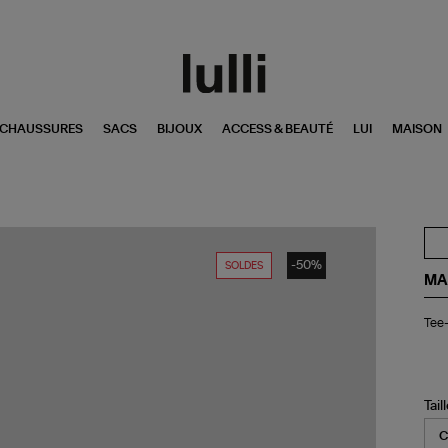
CHAUSSURES
SACS
BIJOUX
ACCESS & BEAUTÉ
LUI
MAISON
-50%
SOLDES
MA
Tee
Tee-
shi
Zel
Kak
Tail