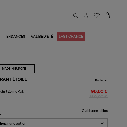
TENDANCES
VALISE D'ÉTÉ
LAST CHANCE
MADE IN EUROPE
RANT ÉTOILE
Partager
-
shirt Zeline Kaki
90,00 €
rt
ine
180,00 €
i
Guide des tailles
le