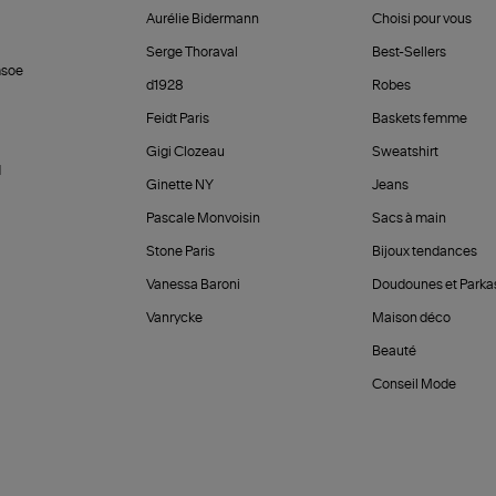
Aurélie Bidermann
Choisi pour vous
Serge Thoraval
Best-Sellers
soe
d1928
Robes
Feidt Paris
Baskets femme
Gigi Clozeau
Sweatshirt
d
Ginette NY
Jeans
Pascale Monvoisin
Sacs à main
Stone Paris
Bijoux tendances
Vanessa Baroni
Doudounes et Parka
Vanrycke
Maison déco
Beauté
Conseil Mode