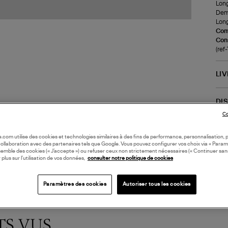
Long
Demi
Long
Com
Cons
(re
LI
DI
Co
Coll
oile.com utilise des cookies et technologies similaires à des fins de performance, personnalisation, p
collaboration avec des partenaires tels que Google. Vous pouvez configurer vos choix via « Param
semble des cookies (« J’accepte ») ou refuser ceux non strictement nécessaires (« Continuer san
 plus sur l’utilisation de vos données,
consulter notre politique de cookies
Paramètres des cookies
Autoriser tous les cookies
TS VUS