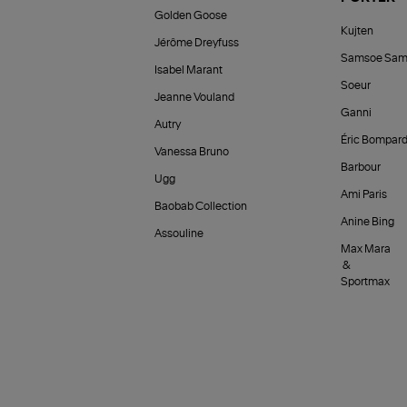
Golden Goose
Kujten
Jérôme Dreyfuss
Samsoe Sam
Isabel Marant
Soeur
Jeanne Vouland
Ganni
Autry
Éric Bompar
Vanessa Bruno
Barbour
Ugg
Ami Paris
Baobab Collection
Anine Bing
Assouline
Max Mara
&
Sportmax