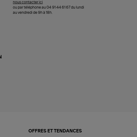
nous contacter ici
ou par téléphone au 04 91 44 61 67 du lundi
au vendredi de 9h à 18h.
N
OFFRES ET TENDANCES