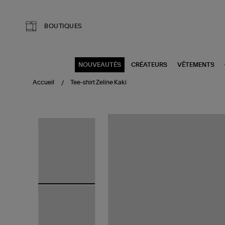
Aller au contenu principal
BOUTIQUES
NOUVEAUTÉS
CRÉATEURS
VÊTEMENTS
Accueil
Tee-shirt Zeline Kaki