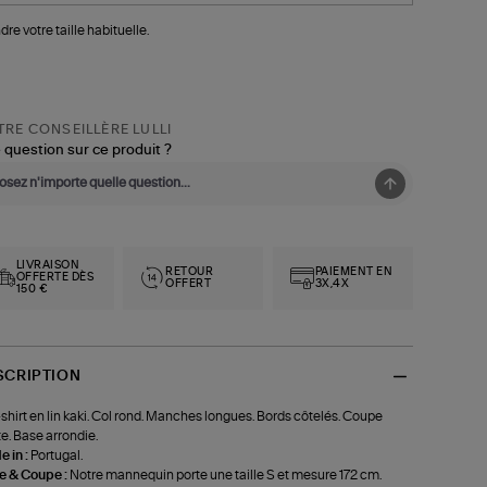
dre votre taille habituelle.
RE CONSEILLÈRE LULLI
 question sur ce produit ?
LIVRAISON
RETOUR
PAIEMENT EN
OFFERTE DÈS
OFFERT
3X,4X
150 €
SCRIPTION
shirt en lin kaki. Col rond. Manches longues. Bords côtelés. Coupe
te. Base arrondie.
 in :
Portugal.
le & Coupe :
Notre mannequin porte une taille S et mesure 172 cm.