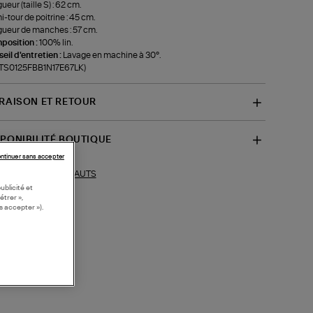
ueur (taille S) : 62 cm.
-tour de poitrine : 45 cm.
ueur de manches : 57 cm.
position :
100% lin.
eil d'entretien :
Lavage en machine à 30°.
f-TS0125FBB1N17E67LK)
VRAISON ET RETOUR
SPONIBILITÉ BOUTIQUE
ntinuer sans accepter
HAUTS
ections similaires :
ublicité et
étrer »,
s accepter »).