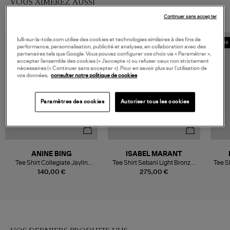
VOUS AIMEREZ AUSSI
Continuer sans accepter
lulli-sur-la-toile.com utilise des cookies et technologies similaires à des fins de
MADE IN EUROPE
MADE 
performance, personnalisation, publicité et analyses, en collaboration avec des
partenaires tels que Google. Vous pouvez configurer vos choix via « Paramétrer »,
accepter l’ensemble des cookies (« J’accepte ») ou refuser ceux non strictement
nécessaires (« Continuer sans accepter »). Pour en savoir plus sur l’utilisation de
vos données,
consulter notre politique de cookies
Paramètres des cookies
Autoriser tous les cookies
ANINE BING
ISABEL MARANT
Tee Shirt Collegiate Jaylin
Tee Shirt Sebani Light Bronze,
Tee S
Cream
Vestiaire
140,00 €
275,00 €