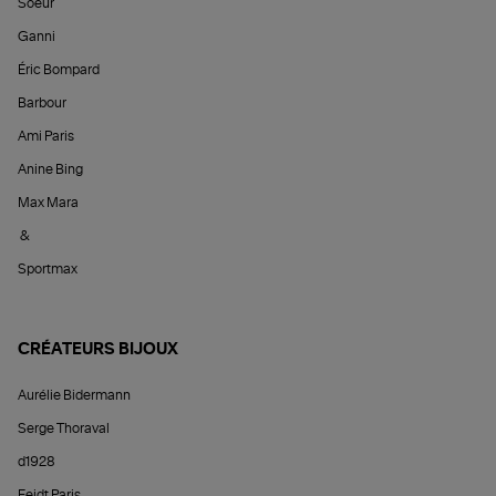
Soeur
Ganni
Éric Bompard
Barbour
Ami Paris
Anine Bing
Max Mara
&
Sportmax
CRÉATEURS BIJOUX
Aurélie Bidermann
Serge Thoraval
d1928
Feidt Paris