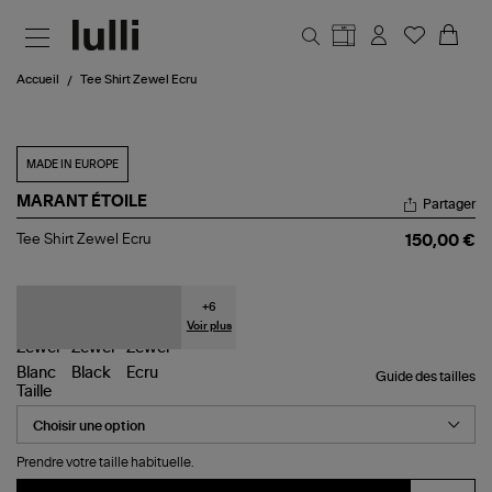
Aller au contenu principal
Accueil
Tee Shirt Zewel Ecru
MADE IN EUROPE
MARANT ÉTOILE
Partager
Tee
Tee Shirt Zewel Ecru
150,00 €
Shirt
Zewel
Ecru
+
6
Voir plus
Guide des tailles
Taille
Prendre votre taille habituelle.