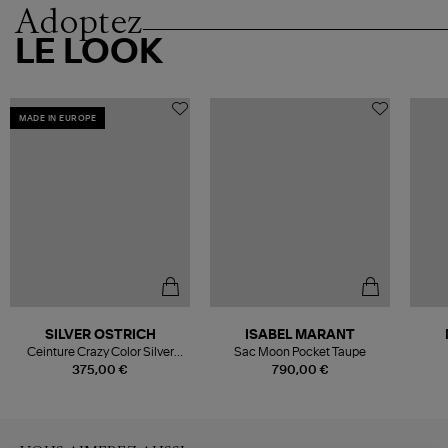
Adoptez
LE LOOK
MADE IN EUROPE
SILVER OSTRICH
ISABEL MARANT
Ceinture Crazy Color Silver
Sac Moon Pocket Taupe
Green Brown Vintage
375,00 €
790,00 €