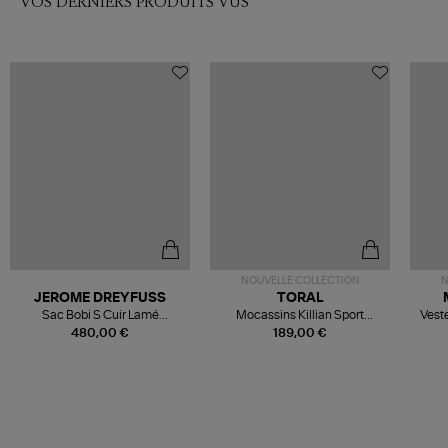
VOS DERNIERS PRODUITS VUS
NOUVELLE COLLECTION
N
JEROME DREYFUSS
TORAL
Sac Bobi S Cuir Lamé
Mocassins Killian Sport
Veste
Champagne
Mousse
480,00 €
189,00 €