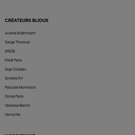
CRÉATEURS BIJOUX
Aurélie Bidermann
Serge Thoraval
d1928
Feidt Paris
Gigi Clozeau
Ginette NY
Pascale Monvoisin
Stone Paris
Vanessa Baroni
Vanrycke