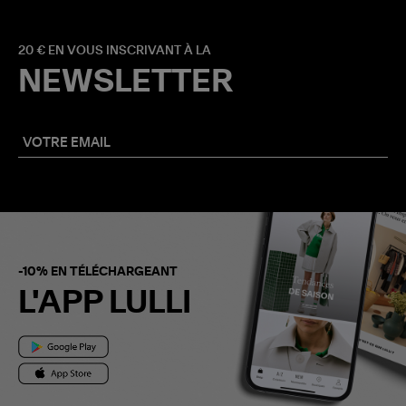
20 € EN VOUS INSCRIVANT À LA
NEWSLETTER
-10% EN TÉLÉCHARGEANT
L'APP LULLI