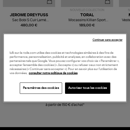
NOUVELLE COLLECTION
N
JEROME DREYFUSS
TORAL
Sac Bobi S Cuir Lamé
Mocassins Killian Sport
Veste
Champagne
Mousse
480,00 €
189,00 €
Continuer sans accepter
lulli-sur-la-toile.com utilise des cookies et technologies similaires à des fins de
performance, personnalisation, publicité et analyses, en collaboration avec des
partenaires tels que Google. Vous pouvez configurer vos choix via « Paramétrer »,
accepter l’ensemble des cookies (« J’accepte ») ou refuser ceux non strictement
nécessaires (« Continuer sans accepter »). Pour en savoir plus sur l’utilisation de
vos données,
consulter notre politique de cookies
Paramètres des cookies
Autoriser tous les cookies
LIVRAISON GRATUITE
à partir de 150 € d'achat*