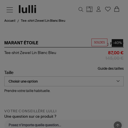
Aller au contenu principal
Accueil
Tee-shirt Zewel Lin Blanc Bleu
SOLDES
-40%
MARANT ÉTOILE
Partager
Tee-
Tee-shirt Zewel Lin Blanc Bleu
87,00 €
shirt
145,00 €
Zewel
Lin
Guide des tailles
Blanc
Taille
Bleu
Prendre votre taille habituelle.
VOTRE CONSEILLÈRE LULLI
Une question sur ce produit ?