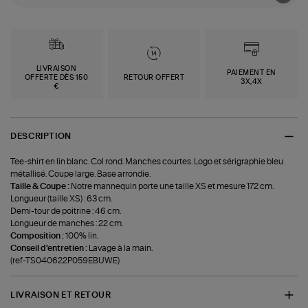
LIVRAISON
PAIEMENT EN
OFFERTE DÈS 150
RETOUR OFFERT
3X,4X
€
DESCRIPTION
Tee-shirt en lin blanc. Col rond. Manches courtes. Logo et sérigraphie bleu
métallisé. Coupe large. Base arrondie.
Taille & Coupe :
Notre mannequin porte une taille XS et mesure 172 cm.
Longueur (taille XS) : 63 cm.
Demi-tour de poitrine : 46 cm.
Longueur de manches : 22 cm.
Composition :
100% lin.
Conseil d'entretien :
Lavage à la main.
(ref-TS040622P059EBUWE)
LIVRAISON ET RETOUR