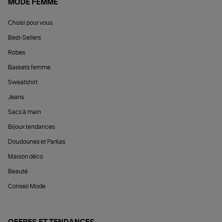
MODE FEMME
Choisi pour vous
Best-Sellers
Robes
Baskets femme
Sweatshirt
Jeans
Sacs à main
Bijoux tendances
Doudounes et Parkas
Maison déco
Beauté
Conseil Mode