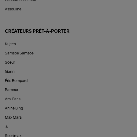
Baobab Collection
Assouline
CRÉATEURS PRÊT-À-PORTER
Kujten
Samsoe Samsoe
Soeur
Ganni
Éric Bompard
Barbour
Ami Paris
Anine Bing
Max Mara
&
Sportmax