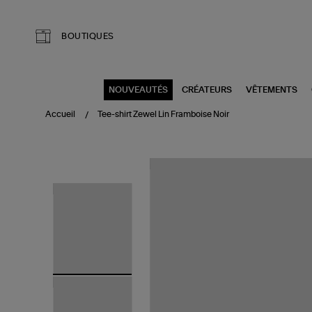
Aller au contenu principal
BOUTIQUES
NOUVEAUTÉS
CRÉATEURS
VÊTEMENTS
Accueil
Tee-shirt Zewel Lin Framboise Noir