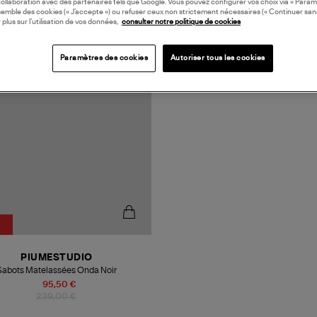
collaboration avec des partenaires tels que Google. Vous pouvez configurer vos choix via « Param
semble des cookies (« J’accepte ») ou refuser ceux non strictement nécessaires (« Continuer san
 plus sur l’utilisation de vos données,
consulter notre politique de cookies
N EUROPE
Paramètres des cookies
Autoriser tous les cookies
PIUMESTUDIO
Sabots Matelassées Onda Noir
95,50 €
239,00 €