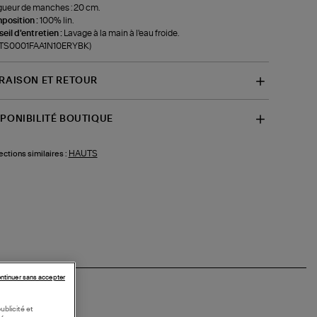
ueur de manches : 20 cm.
position :
100% lin.
eil d'entretien :
Lavage à la main à l'eau froide.
f-TS0001FAA1N10ERYBK)
VRAISON ET RETOUR
SPONIBILITÉ BOUTIQUE
HAUTS
ections similaires :
ntinuer sans accepter
ublicité et