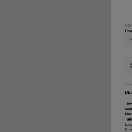
VOT
Une
DE
Tee-
cour
Made
Tail
Long
Demi