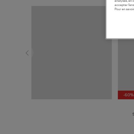
analyses, en 
accepter l’en
Pour en savoir
MADE I
-60%