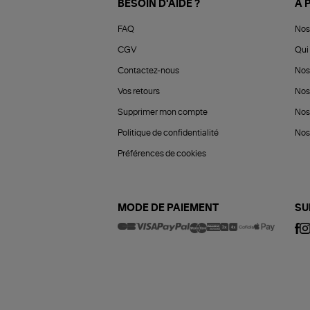
BESOIN D'AIDE ?
À 
FAQ
Nos
CGV
Qui 
Contactez-nous
Nos
Vos retours
Nos
Supprimer mon compte
Nos
Politique de confidentialité
Nos 
Préférences de cookies
MODE DE PAIEMENT
SU