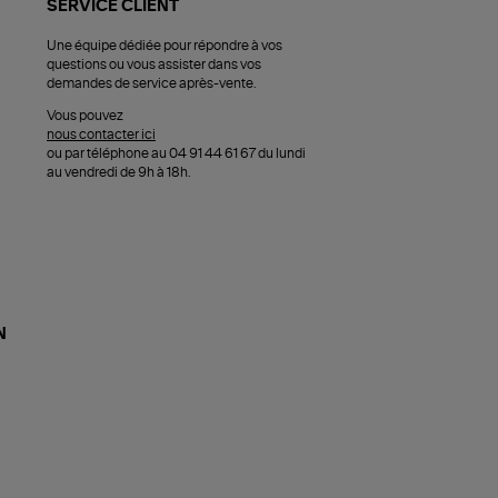
SERVICE CLIENT
Une équipe dédiée pour répondre à vos
questions ou vous assister dans vos
demandes de service après-vente.
Vous pouvez
nous contacter ici
ou par téléphone au 04 91 44 61 67 du lundi
au vendredi de 9h à 18h.
N