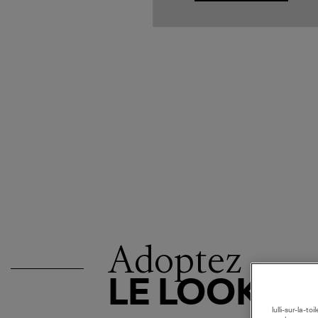
Adoptez
LE LOOK
lulli-sur-la-t