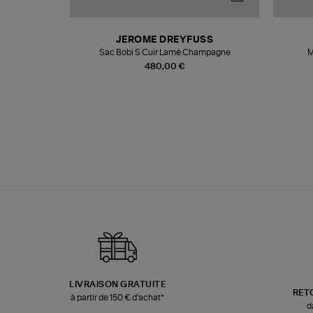
N
JEROME DREYFUSS
te
Sac Bobi S Cuir Lamé Champagne
M
480,00 €
LIVRAISON GRATUITE
RET
à partir de 150 € d'achat*
d