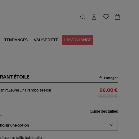
TENDANCES
VALISE D'ÉTÉ
LAST CHANCE
RANT ÉTOILE
Partager
-
shirt Zewel Lin Framboise Noir
96,00 €
rt
wel
160,00 €
amboise
r
Guide des tailles
le
dre votre taille habituelle.