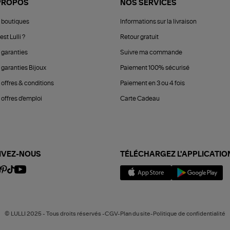
PROPOS
NOS SERVICES
 boutiques
Informations sur la livraison
est Lulli ?
Retour gratuit
 garanties
Suivre ma commande
 garanties Bijoux
Paiement 100% sécurisé
 offres & conditions
Paiement en 3 ou 4 fois
offres d'emploi
Carte Cadeau
IVEZ-NOUS
TÉLÉCHARGEZ L'APPLICATIO
© LULLI 2025 - Tous droits réservés -CGV-Plan du site-Politique de confidentialité