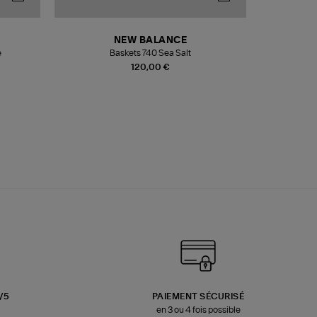
NEW BALANCE
e
Baskets 740 Sea Salt
Veste
120,00 €
3/5
PAIEMENT SÉCURISÉ
en 3 ou 4 fois possible