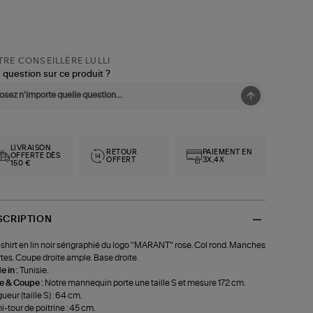
RE CONSEILLÈRE LULLI
 question sur ce produit ?
LIVRAISON
RETOUR
PAIEMENT EN
OFFERTE DÈS
OFFERT
3X,4X
150 €
SCRIPTION
shirt en lin noir sérigraphié du logo "MARANT" rose. Col rond. Manches
tes. Coupe droite ample. Base droite.
 in :
Tunisie.
le & Coupe :
Notre mannequin porte une taille S et mesure 172 cm.
ueur (taille S) : 64 cm.
-tour de poitrine : 45 cm.