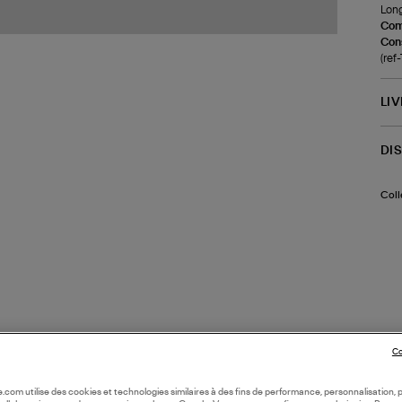
Long
Com
Cons
(re
LI
DI
Coll
Co
oile.com utilise des cookies et technologies similaires à des fins de performance, personnalisation, p