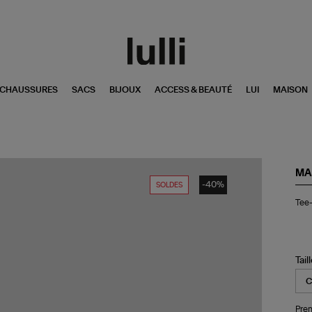
CHAUSSURES
SACS
BIJOUX
ACCESS & BEAUTÉ
LUI
MAISON
MA
-40%
SOLDES
Tee
Tee-
shi
Ze
Lin
Fr
Noi
Tail
Pren