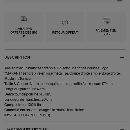
LIVRAISON
PAIEMENT EN
OFFERTE DÈS 150
RETOUR OFFERT
3X,4X
€
DESCRIPTION
Tee-shirt en lin blanc sérigraphié. Col rond. Manches courtes. Logo
"MARANT" sérigraphié en rose métallisé. Coupe droite ample. Base droite.
Made in :
Tunisie.
Taille & Coupe :
Notre mannequin porte une taille S et mesure 172 cm.
Longueur (taille S) : 64 cm.
Demi-tour de poitrine : 45 cm.
Longueur de manches : 20 cm.
Composition :
100% lin.
Conseil d'entretien :
Lavage à la main à l'eau froide.
(ref-TS0001FAA1N10EPKWH)
LIVRAISON ET RETOUR