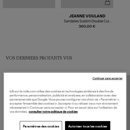
JEANNE VOULAND
Sandales Sublim Double Cuir
Texturé Argenté
360,00 €
VOS DERNIERS PRODUITS VUS
Continuer sans accepter
lulli-sur-la-toile.com utilise des cookies et technologies similaires à des fins de
performance, personnalisation, publicité et analyses, en collaboration avec des
partenaires tels que Google. Vous pouvez configurer vos choix via « Paramétrer »,
accepter l’ensemble des cookies (« J’accepte ») ou refuser ceux non strictement
nécessaires (« Continuer sans accepter »). Pour en savoir plus sur l’utilisation de
vos données,
consulter notre politique de cookies
Paramètres des cookies
Autoriser tous les cookies