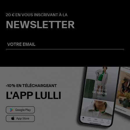
20 € EN VOUS INSCRIVANT À LA
NEWSLETTER
-10% EN TÉLÉCHARGEANT
L'APP LULLI