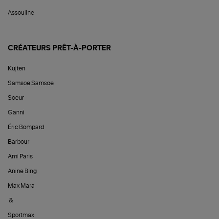
Assouline
CRÉATEURS PRÊT-À-PORTER
Kujten
Samsoe Samsoe
Soeur
Ganni
Éric Bompard
Barbour
Ami Paris
Anine Bing
Max Mara
&
Sportmax