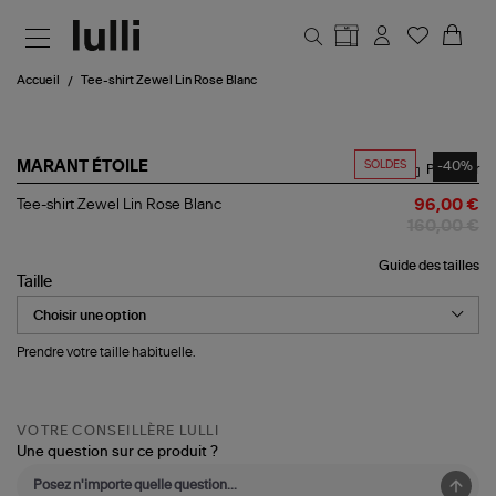
Aller au contenu principal
Accueil
Tee-shirt Zewel Lin Rose Blanc
SOLDES
-40%
MARANT ÉTOILE
Partager
Tee-
Tee-shirt Zewel Lin Rose Blanc
96,00 €
shirt
160,00 €
Zewel
Lin
Guide des tailles
Rose
Taille
Blanc
Prendre votre taille habituelle.
VOTRE CONSEILLÈRE LULLI
Une question sur ce produit ?