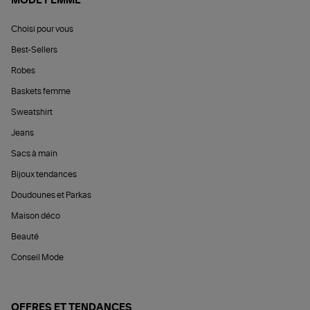
MODE FEMME
Choisi pour vous
Best-Sellers
Robes
Baskets femme
Sweatshirt
Jeans
Sacs à main
Bijoux tendances
Doudounes et Parkas
Maison déco
Beauté
Conseil Mode
OFFRES ET TENDANCES