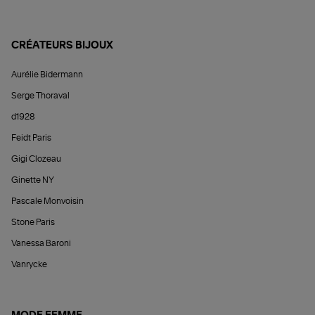
CRÉATEURS BIJOUX
Aurélie Bidermann
Serge Thoraval
d1928
Feidt Paris
Gigi Clozeau
Ginette NY
Pascale Monvoisin
Stone Paris
Vanessa Baroni
Vanrycke