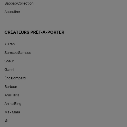
Baobab Collection
Assouline
CRÉATEURS PRÊT-À-PORTER
Kujten
Samsoe Samsoe
Soeur
Ganni
Éric Bompard
Barbour
Ami Paris
Anine Bing
Max Mara
&