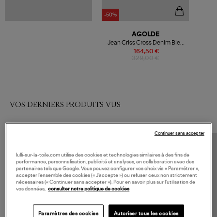
-50%
AGOLDE
Jean Criss Cross Denim Bleu
Clair
164,50 €
329,00 €
VOS DERNIERS PRODUITS VUS
Continuer sans accepter
lulli-sur-la-toile.com utilise des cookies et technologies similaires à des fins de
performance, personnalisation, publicité et analyses, en collaboration avec des
partenaires tels que Google. Vous pouvez configurer vos choix via « Paramétrer »,
accepter l’ensemble des cookies (« J’accepte ») ou refuser ceux non strictement
nécessaires (« Continuer sans accepter »). Pour en savoir plus sur l’utilisation de
vos données,
consulter notre politique de cookies
Paramètres des cookies
Autoriser tous les cookies