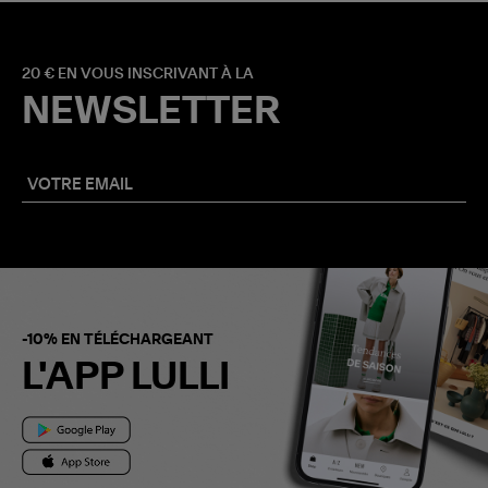
20 € EN VOUS INSCRIVANT À LA
NEWSLETTER
-10% EN TÉLÉCHARGEANT
L'APP LULLI