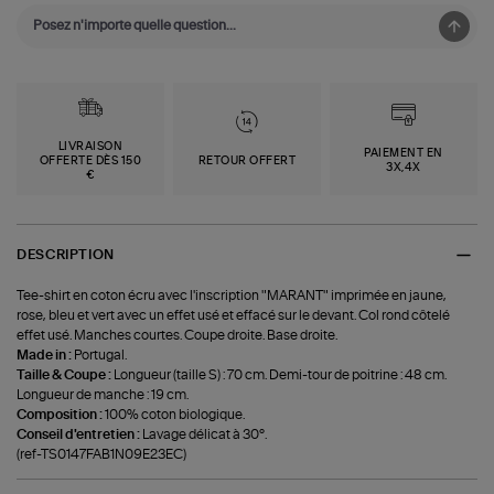
LIVRAISON
PAIEMENT EN
OFFERTE DÈS 150
RETOUR OFFERT
3X,4X
€
DESCRIPTION
Tee-shirt en coton écru avec l'inscription "MARANT" imprimée en jaune,
rose, bleu et vert avec un effet usé et effacé sur le devant. Col rond côtelé
effet usé. Manches courtes. Coupe droite. Base droite.
Made in :
Portugal.
Taille & Coupe :
Longueur (taille S) : 70 cm. Demi-tour de poitrine : 48 cm.
Longueur de manche : 19 cm.
Composition :
100% coton biologique.
Conseil d'entretien :
Lavage délicat à 30°.
(ref-TS0147FAB1N09E23EC)