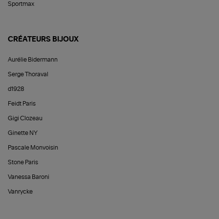
Sportmax
CRÉATEURS BIJOUX
Aurélie Bidermann
Serge Thoraval
d1928
Feidt Paris
Gigi Clozeau
Ginette NY
Pascale Monvoisin
Stone Paris
Vanessa Baroni
Vanrycke