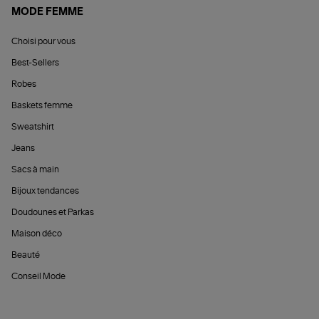
MODE FEMME
Choisi pour vous
Best-Sellers
Robes
Baskets femme
Sweatshirt
Jeans
Sacs à main
Bijoux tendances
Doudounes et Parkas
Maison déco
Beauté
Conseil Mode