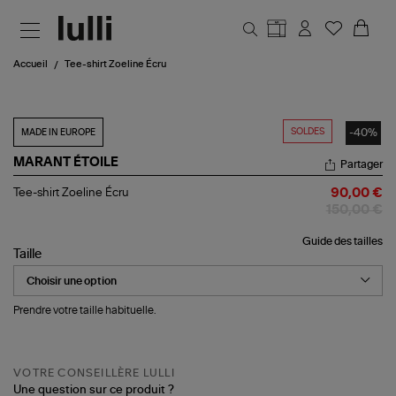
Aller au contenu principal
Accueil
Tee-shirt Zoeline Écru
SOLDES
-40%
MADE IN EUROPE
MARANT ÉTOILE
Partager
Tee-
Tee-shirt Zoeline Écru
90,00 €
shirt
150,00 €
Zoeline
Écru
Guide des tailles
Taille
Prendre votre taille habituelle.
VOTRE CONSEILLÈRE LULLI
Une question sur ce produit ?