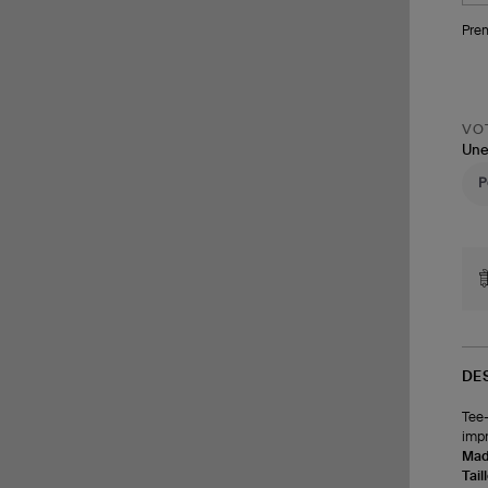
Pren
VOT
Une
DE
Tee-
impr
Made
Tail