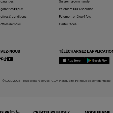
 garanties
Suivre ma commande
 garanties Bijoux
Paiement 100% sécurisé
 offres & conditions
Paiement en 3 ou 4 fois
offres d'emploi
Carte Cadeau
IVEZ-NOUS
TÉLÉCHARGEZ L'APPLICATIO
© LULLI 2025 - Tous droits réservés -CGV-Plan du site-Politique de confidentialité
S PRÊT-À-
CRÉATEURS BIJOUX
MODE FEMME