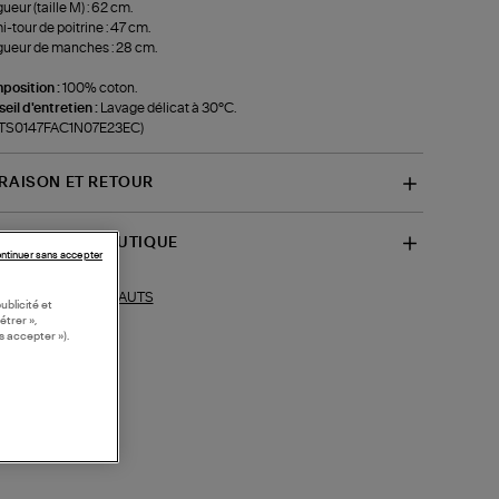
ueur (taille M) : 62 cm.
-tour de poitrine : 47 cm.
ueur de manches : 28 cm.
position :
100% coton.
eil d'entretien :
Lavage délicat à 30°C.
f-TS0147FAC1N07E23EC)
VRAISON ET RETOUR
SPONIBILITÉ BOUTIQUE
ntinuer sans accepter
HAUTS
ections similaires :
ublicité et
étrer »,
s accepter »).