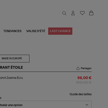
TENDANCES
VALISE D'ÉTÉ
LAST CHANCE
MADE IN EUROPE
RANT ÉTOILE
Partager
-
shirt Zoeline Écru
96,00 €
rt
line
160,00 €
u
Guide des tailles
le