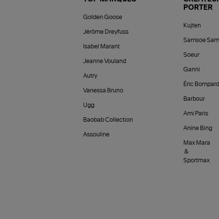
PORTER
Golden Goose
Kujten
Jérôme Dreyfuss
Samsoe Sam
Isabel Marant
Soeur
Jeanne Vouland
Ganni
Autry
Éric Bompar
Vanessa Bruno
Barbour
Ugg
Ami Paris
Baobab Collection
Anine Bing
Assouline
Max Mara
&
Sportmax