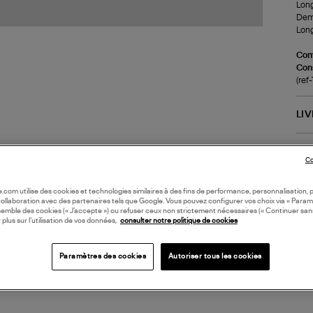
Long
Demi
Long
Com
Cons
(re
LI
DI
Co
Coll
oile.com utilise des cookies et technologies similaires à des fins de performance, personnalisation, p
collaboration avec des partenaires tels que Google. Vous pouvez configurer vos choix via « Param
semble des cookies (« J’accepte ») ou refuser ceux non strictement nécessaires (« Continuer san
 plus sur l’utilisation de vos données,
consulter notre politique de cookies
Paramètres des cookies
Autoriser tous les cookies