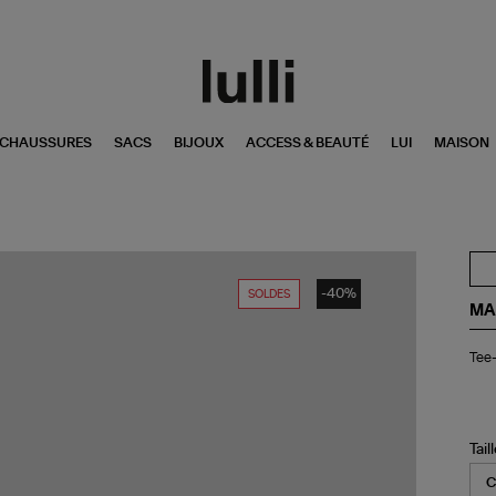
CHAUSSURES
SACS
BIJOUX
ACCESS & BEAUTÉ
LUI
MAISON
-40%
SOLDES
MA
Tee
Tee-
shi
Zoe
Écr
Tail