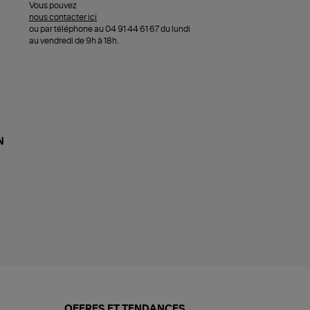
Vous pouvez
nous contacter ici
ou par téléphone au 04 91 44 61 67 du lundi
au vendredi de 9h à 18h.
N
OFFRES ET TENDANCES