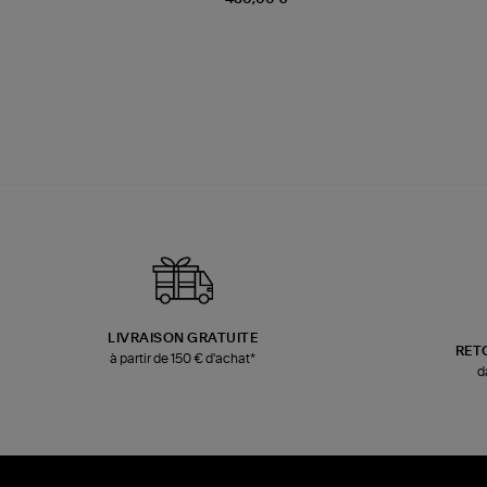
LIVRAISON GRATUITE
RET
à partir de 150 € d'achat*
d