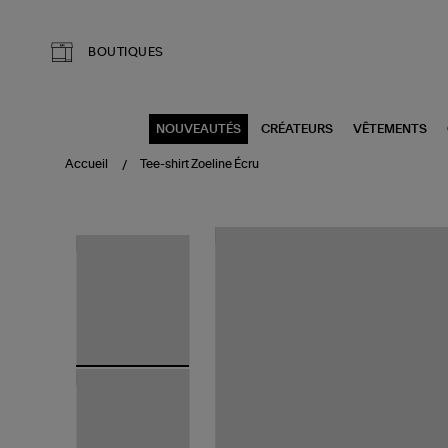
Aller au contenu principal
BOUTIQUES
NOUVEAUTÉS
CRÉATEURS
VÊTEMENTS
Accueil
Tee-shirt Zoeline Écru