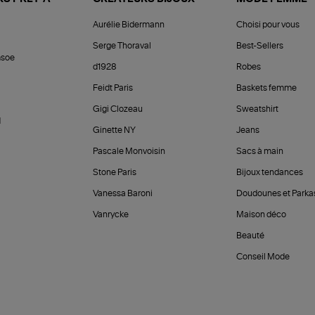
Aurélie Bidermann
Choisi pour vous
Serge Thoraval
Best-Sellers
soe
d1928
Robes
Feidt Paris
Baskets femme
Gigi Clozeau
Sweatshirt
d
Ginette NY
Jeans
Pascale Monvoisin
Sacs à main
Stone Paris
Bijoux tendances
Vanessa Baroni
Doudounes et Parka
Vanrycke
Maison déco
Beauté
Conseil Mode