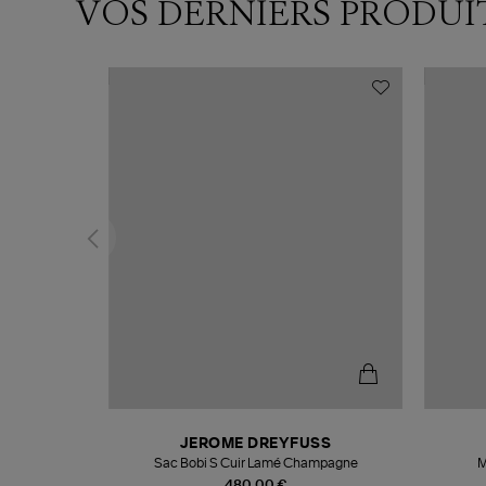
VOS DERNIERS PRODUI
T
JEROME DREYFUSS
k
Sac Bobi S Cuir Lamé Champagne
M
480,00 €