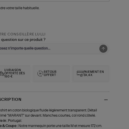
dre votre taille habituelle.
RE CONSEILLÈRE LULLI
 question sur ce produit ?
LIVRAISON
RETOUR
PAIEMENT EN
OFFERTE DÈS
OFFERT
3X,4X
150 €
SCRIPTION
shirt en coton biologique fluide légèrement transparent. Détail
imé "MARANT" sur devant. Manches courtes, col rond côtelé.
 in :
Portugal.
le & Coupe :
Notre mannequin porte une taille M et mesure 172 cm.