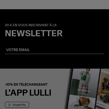
20 € EN VOUS INSCRIVANT À LA
NEWSLETTER
-10% EN TÉLÉCHARGEANT
L'APP LULLI