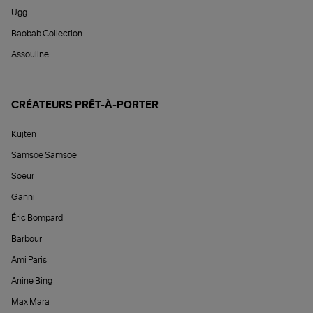
Ugg
Baobab Collection
Assouline
CRÉATEURS PRÊT-À-PORTER
Kujten
Samsoe Samsoe
Soeur
Ganni
Éric Bompard
Barbour
Ami Paris
Anine Bing
Max Mara