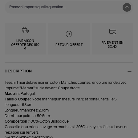
LIVRAISON
PAIEMENT EN
OFFERTE DÈS 150
RETOUR OFFERT
3X,4X
€
DESCRIPTION
Teeshirt noir délavé noir en coton. Manches courtes, encolure ronde avec
imprimé "Marant" sur le devant. Coupe droite
Made in :
Portugal.
Taille & Coupe :
Notre mannequin mesure 1m72 et porte une taille S.
Longueur: 68cm.
Longueur manches: 20cm.
Demi-tour poitrine: 50.5cm.
Composition :
100% Coton Biologique.
Conseil d'entretien :
Lavage en machine à 30°C sur cycle délicat. Laver et
repasser sur l'envers.
(ref-TS0147FAC3N07E02FK)