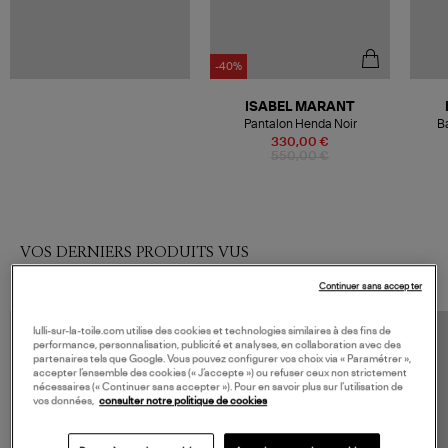
-40%
ISABEL MARANT
Pantalon Henda Noir
B
330,00 €
550,00 €
VOS DERNIERS PRODUITS VUS
Continuer sans accepter
lulli-sur-la-toile.com utilise des cookies et technologies similaires à des fins de
performance, personnalisation, publicité et analyses, en collaboration avec des
partenaires tels que Google. Vous pouvez configurer vos choix via « Paramétrer »,
accepter l’ensemble des cookies (« J’accepte ») ou refuser ceux non strictement
nécessaires (« Continuer sans accepter »). Pour en savoir plus sur l’utilisation de
vos données,
consulter notre politique de cookies