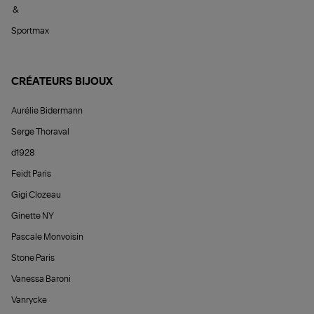
&
Sportmax
CRÉATEURS BIJOUX
Aurélie Bidermann
Serge Thoraval
d1928
Feidt Paris
Gigi Clozeau
Ginette NY
Pascale Monvoisin
Stone Paris
Vanessa Baroni
Vanrycke