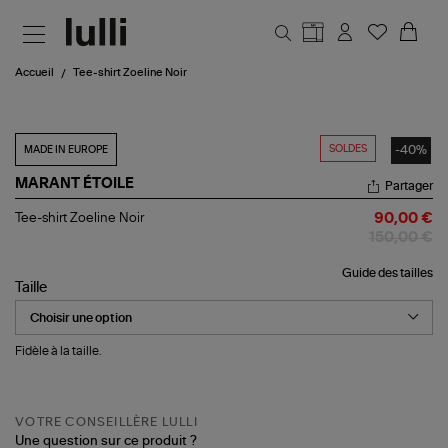
Aller au contenu principal
Accueil
Tee-shirt Zoeline Noir
SOLDES
-40%
MADE IN EUROPE
MARANT ÉTOILE
Partager
Tee-
Tee-shirt Zoeline Noir
90,00 €
shirt
150,00 €
Zoeline
Noir
Guide des tailles
Taille
Fidèle à la taille.
VOTRE CONSEILLÈRE LULLI
Une question sur ce produit ?