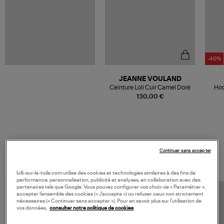
-40%
JEANNE VOULAND
Ceinture Loli Cuir Camel Doré
Hoo
Zipp
130,00 €
VOS DERNIERS PRODUITS VUS
Continuer sans accepter
lulli-sur-la-toile.com utilise des cookies et technologies similaires à des fins de
performance, personnalisation, publicité et analyses, en collaboration avec des
partenaires tels que Google. Vous pouvez configurer vos choix via « Paramétrer »,
accepter l’ensemble des cookies (« J’accepte ») ou refuser ceux non strictement
nécessaires (« Continuer sans accepter »). Pour en savoir plus sur l’utilisation de
vos données,
consulter notre politique de cookies