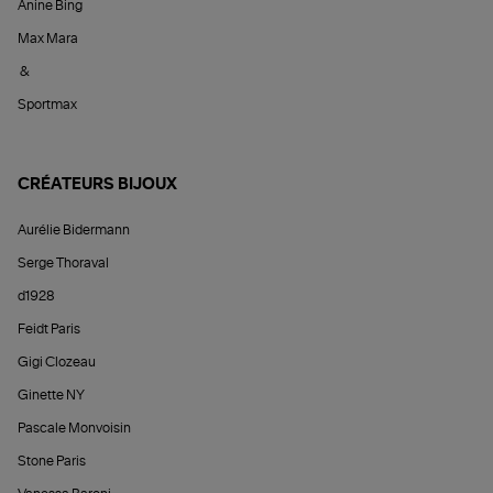
Anine Bing
Max Mara
&
Sportmax
CRÉATEURS BIJOUX
Aurélie Bidermann
Serge Thoraval
d1928
Feidt Paris
Gigi Clozeau
Ginette NY
Pascale Monvoisin
Stone Paris