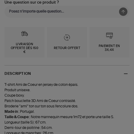
Une question sur ce produit ?
LIVRAISON
PAIEMENT EN
OFFERTE DÈS 150
RETOUR OFFERT
3X,4X
€
DESCRIPTION
T-shirt Ami de Coeur en jersey de coton épais.
Produit unisexe.
Coupe boxy.
Patch bouclette 3D Ami de Coeur contrasté.
Broderie "ami" ton sur ton sous l'encolure dos.
Made in :
Portugal.
Taille & Coupe :
Notre mannequin mesure 1m72 et porte une taille S.
Longueur (taille S) : 67 cm.
Demi-tour de poitrine : 54 cm.
Longueur de manches : 26 cm.