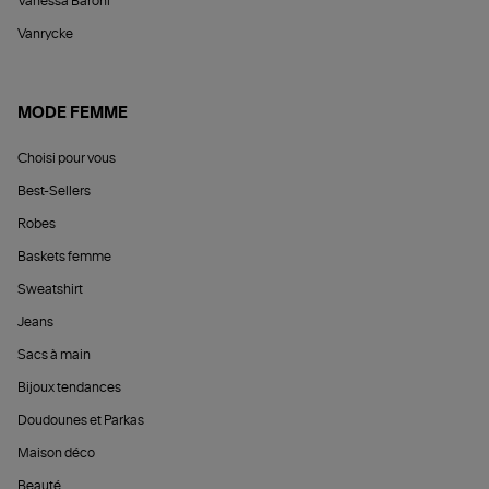
Vanessa Baroni
Vanrycke
MODE FEMME
Choisi pour vous
Best-Sellers
Robes
Baskets femme
Sweatshirt
Jeans
Sacs à main
Bijoux tendances
Doudounes et Parkas
Maison déco
Beauté