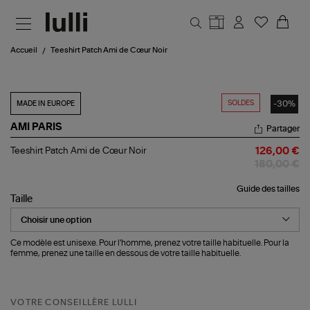
Aller au contenu principal
Accueil
Teeshirt Patch Ami de Cœur Noir
SOLDES
-30%
MADE IN EUROPE
AMI PARIS
Partager
Teeshirt
Teeshirt Patch Ami de Cœur Noir
126,00 €
Patch
180,00 €
Ami
de
Guide des tailles
Cœur
Taille
Noir
Ce modèle est unisexe. Pour l'homme, prenez votre taille habituelle. Pour la
femme, prenez une taille en dessous de votre taille habituelle.
VOTRE CONSEILLÈRE LULLI